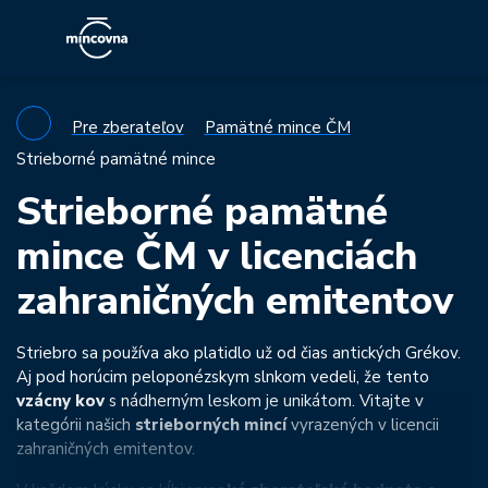
Pre zberateľov
Pamätné mince ČM
Strieborné pamätné mince
Strieborné pamätné
mince ČM v licenciách
zahraničných emitentov
Striebro sa používa ako platidlo už od čias antických Grékov.
Aj pod horúcim peloponézskym slnkom vedeli, že tento
vzácny kov
s nádherným leskom je unikátom. Vitajte v
kategórii našich
strieborných mincí
vyrazených v licencii
zahraničných emitentov.