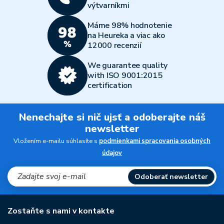
výtvarníkmi
Máme 98% hodnotenie
na Heureka a viac ako
12000 recenzií
We guarantee quality
with ISO 9001:2015
certification
Nenechajte si nič ujsť a odoberajte náš
newsletter
Vložením e-mailu súhlasíte s
podmienkami spracovania osobných
údajov
Odoberať newsletter
Zostaňte s nami v kontakte