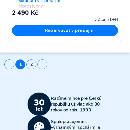
Skladom v 1 predajni
Nedostupný
2 490 Kč
vrátane DPH
Rezervovať v predajni
1
2
Razíme mince pre Českú
republiku už viac ako 30
rokov od roku 1993
Spolupracujeme s
významnými sochármi a