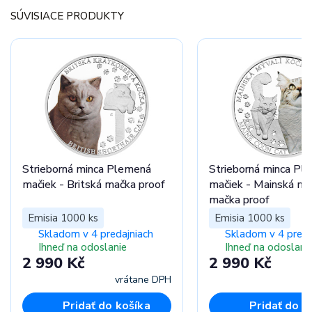
SÚVISIACE PRODUKTY
Strieborná minca Plemená
Strieborná minca Pl
mačiek - Britská mačka proof
mačiek - Mainská mý
mačka proof
Emisia 1000 ks
Emisia 1000 ks
Skladom v 4 predajniach
Skladom v 4 preda
Ihneď na odoslanie
Ihneď na odoslani
2 990 Kč
2 990 Kč
vrátane DPH
vr
Pridať do košíka
Pridať do k