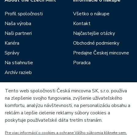
About the Czech Mint
Informácie o nákupe
Profil spoločnosti
Všetko o nákupe
Naša výroba
Kontakt
Naši partneri
Najčastejšie otázky
Kariéra
Obchodné podmienky
Správy
Predajne Českej mincovne
Na stiahnutie
Poradca
Archív razieb
Tento web spoločnosti Česká mincovna SK, s.r.o. používa
Medzi našich partnerov patria:
na zlepšenie svojho fungovania, zvýšenie užívateľského
komfortu, analýzu návštevnosti, na personalizáciu obsahu a
reklám a lepšie cielenie reklamy súbory cookies a
poskytuje používateľské dáta tretím stranám.
Pre viac informácií o cookies a ochrane Vášho súkromia kliknete sem.
Európska únia