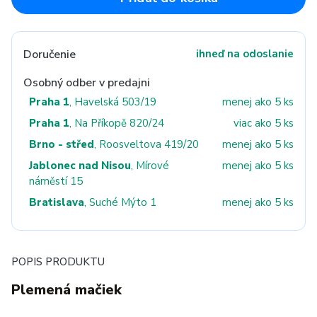
Doručenie
ihneď na odoslanie
Osobný odber v predajni
Praha 1
, Havelská 503/19
menej ako 5 ks
Praha 1
, Na Příkopě 820/24
viac ako 5 ks
Brno - střed
, Roosveltova 419/20
menej ako 5 ks
Jablonec nad Nisou
, Mírové
menej ako 5 ks
náměstí 15
Bratislava
, Suché Mýto 1
menej ako 5 ks
POPIS PRODUKTU
Plemená mačiek