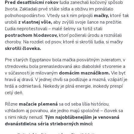
Pred desaťtisícmi rokov
ľudia zanechali kočovný spôsob
života. Zakladali prvé stále sídla a obživu im prinášalo
poľnohospodárstvo. Vtedy sa k nim pripojili
mačky,
ktoré tak
urobili
z vlastnej vôle,
aby zvýšili svoje šance na prežitie.
Ľudia neprotestovali – malé šelmy sa totiž stali
postrachom hlodavcov,
ktorí požierali úrodu a roznášali
choroby. Na rozdiel od psov, ktoré si skrotili ľudia, si mačky
skrotili človeka.
Pre starých Egypťanov bola mačka posvätným zvieraťom, v
stredoveku bola prenasledovaná ako diabolské stvorenie a
v súčasnosti je milovaným
domácim maznáčikom.
Vie byť
hravá aj dravá. V jednej chvíli sa podlizuje a mazná, vzápätí je
hrdá a odmietavá. Niekedy je plná energie, inokedy prespí
celý deň.
Rôzne
mačacie plemená
sa od seba líšia históriou,
vzhľadom aj povahou, ale jedno majú spoločné – človek sa
s nimi nikdy nenudí.
Tým najobľúbenejším je venovaná
dvanásťdielna séria strieborných mincí: