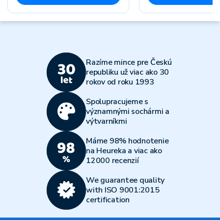
Razíme mince pre Českú
republiku už viac ako 30
rokov od roku 1993
Spolupracujeme s
významnými sochármi a
výtvarníkmi
Máme 98% hodnotenie
na Heureka a viac ako
12000 recenzií
We guarantee quality
with ISO 9001:2015
certification