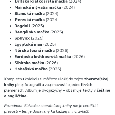
Britská krátkosrstá mačka
(2024)
Mainská mývalia mačka
(2024)
Siamská mačka
(2024)
Perzská mačka
(2024
Ragdoll
(2025)
Bengálska mačka
(2025)
Sphynx
(2025)
Egyptská mau
(2025)
Nórska lesná mačka
(2026)
Európska krátkosrstá mačka
(2026)
Sibírska mačka
(2026)
Habešská mačka
(2026)
Kompletnú kolekciu si môžete uložiť do tejto
zberateľskej
knihy
plnej fotografií a zaujímavostí o jednotlivých
plemenách. Album je dvojjazyčný – obsahuje texty v
češtine
a angličtine.
Poznámka: Súčasťou zberateľskej knihy nie je certifikát
pravosti – ten je dodávaný ku každej minci zvlášť.