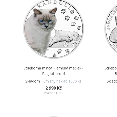
Strieborná minca Plemená mačiek -
Strieb
Ragdoll proof
B
Skladom
Emisný náklad 1000 ks
Skla
2 990 Kč
vrátane DPH