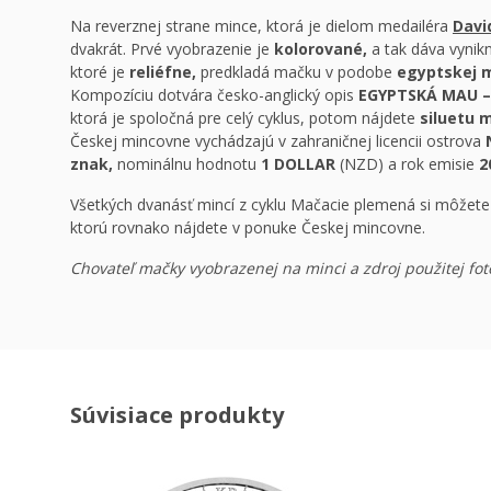
Na reverznej strane mince, ktorá je dielom medailéra
Davi
dvakrát. Prvé vyobrazenie je
kolorované,
a tak dáva vynikn
ktoré je
reliéfne,
predkladá mačku v podobe
egyptskej 
Kompozíciu dotvára česko-anglický opis
EGYPTSKÁ MAU –
ktorá je spoločná pre celý cyklus, potom nájdete
siluetu 
Českej mincovne vychádzajú v zahraničnej licencii ostrova
znak,
nominálnu hodnotu
1 DOLLAR
(NZD) a rok emisie
2
Všetkých dvanásť mincí z cyklu Mačacie plemená si môžete
ktorú rovnako nájdete v ponuke Českej mincovne.
Chovateľ mačky vyobrazenej na minci a zdroj použitej fot
Súvisiace produkty