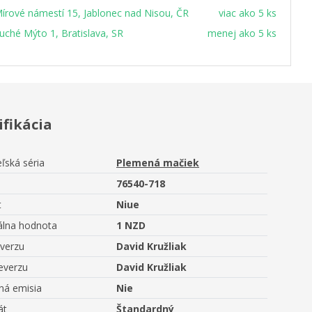
írové námestí 15, Jablonec nad Nisou, ČR
viac ako 5 ks
uché Mýto 1, Bratislava, SR
menej ako 5 ks
ifikácia
ľská séria
Plemená mačiek
76540-718
t
Niue
lna hodnota
1 NZD
averzu
David Kružliak
everzu
David Kružliak
ná emisia
Nie
át
Štandardný