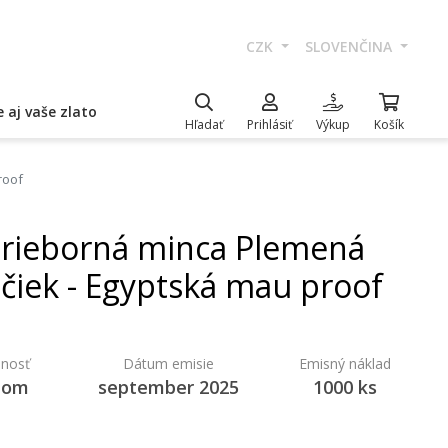
CZK
SLOVENČINA
 aj vaše zlato
Hľadať
Prihlásiť
Výkup
Košík
roof
trieborná minca Plemená
čiek - Egyptská mau proof
nosť
Dátum emisie
Emisný náklad
dom
september 2025
1000 ks