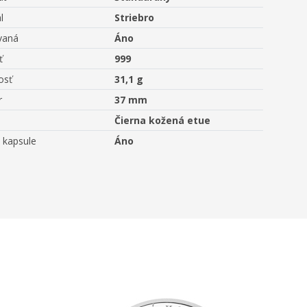
l
Striebro
vaná
Áno
ť
999
osť
31,1 g
r
37 mm
Čierna kožená etue
 kapsule
Áno