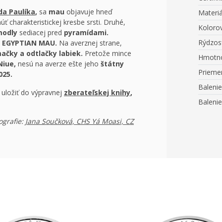
da Paulíka
,
sa
mau
objavuje hneď
Materiá
úť charakteristickej kresbe srsti. Druhé,
Koloro
modly
sediacej pred
pyramídami.
Rýdzos
 EGYPTIAN MAU
.
Na averznej strane,
mačky a odtlačky labiek.
Pretože mince
Hmotn
Niue,
nesú na averze ešte jeho
štátny
Prieme
025.
Balenie
 uložiť do výpravnej
zberateľskej knihy
,
Balenie
ografie:
Jana Součková, CHS Yá Moasi, CZ