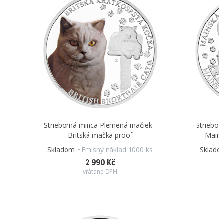
Strieborná minca Plemená mačiek -
Strieb
Britská mačka proof
Main
Skladom
Emisný náklad 1000 ks
Skla
2 990 Kč
vrátane DPH