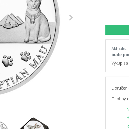
Next
Aktuálna
bude po
Výkup sa 
Doručeni
Osobný o
N
H
R