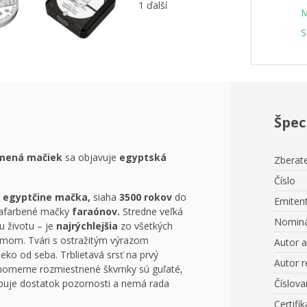
1 ďalší
M
S
Špec
mená mačiek
sa objavuje
egyptská
Zberate
Číslo
egyptčine mačka,
siaha
3500 rokov
do
Emiten
 zafarbené mačky
faraónov.
Stredne veľká
Nominá
u životu – je
najrýchlejšia
zo všetkých
jmom. Tvári s ostražitým výrazom
Autor 
ko od seba. Trblietavá srsť na prvý
Autor r
omerne rozmiestnené škvrnky sú guľaté,
rebuje dostatok pozornosti a nemá rada
Číslova
Certifik