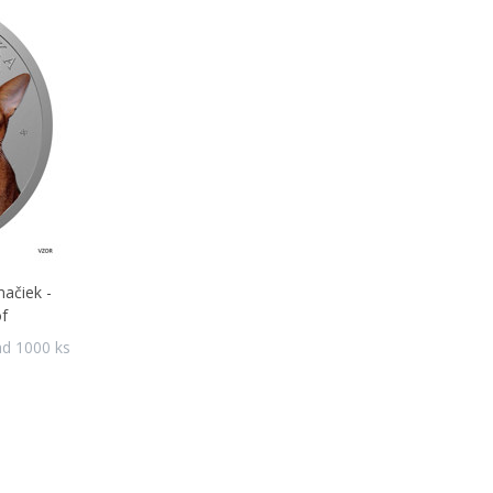
ačiek -
f
ad 1000 ks