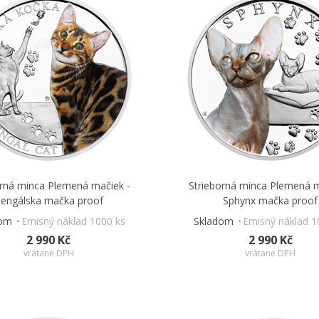
orná minca Plemená mačiek -
Strieborná minca Plemená m
engálska mačka proof
Sphynx mačka proof
dom
Emisný náklad 1000 ks
Skladom
Emisný náklad 1
2 990 Kč
2 990 Kč
vrátane DPH
vrátane DPH