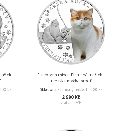
ačiek -
Strieborná minca Plemená mačiek -
f
Perzská mačka proof
000 ks
Skladom
Emisný náklad 1000 ks
2 990 Kč
vrátane DPH