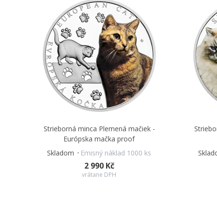
Strieborná minca Plemená mačiek -
Strieb
Európska mačka proof
Skladom
Emisný náklad 1000 ks
Skla
2 990 Kč
vrátane DPH