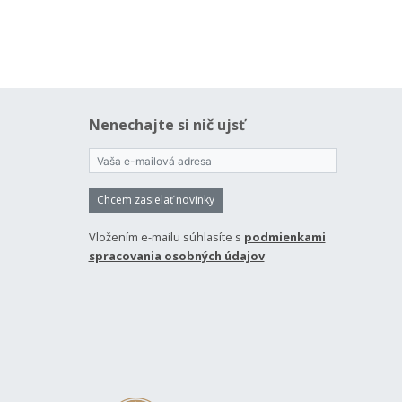
Nenechajte si nič ujsť
Chcem zasielať novinky
Vložením e-mailu súhlasíte s
podmienkami
spracovania osobných údajov