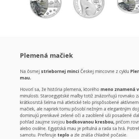
Plemená mačiek
Na ôsmej
striebornej minci
Českej mincovne z cyklu
Ple
mau.
Hovorí sa, že história plemena, ktorého
meno znamená v 
minulosti. Staroegyptské maľby totiž znázorňujú rovnako
krátkosrstá šelma má atletické telo prispôsobené aktívnem
mačiek, ale napriek tomu pôsobí nežným a elegantným do
dominujú prenikavé zelené oči a zaoblené uši posadené ďale
pohľad zaujme svojou
bodkovanou kresbou,
pričom rovn
alebo oválne. Egyptská mau je prítulná a rada sa hrá. Pot
samotu. Preferuje
teplo
a zle znáša chladné počasie.