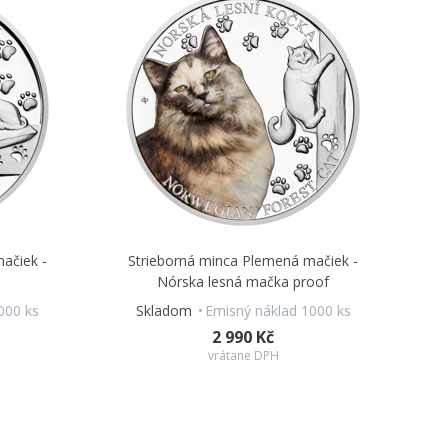
ačiek -
Strieborná minca Plemená mačiek -
Nórska lesná mačka proof
000 ks
Skladom
Emisný náklad 1000 ks
2 990 Kč
vrátane DPH