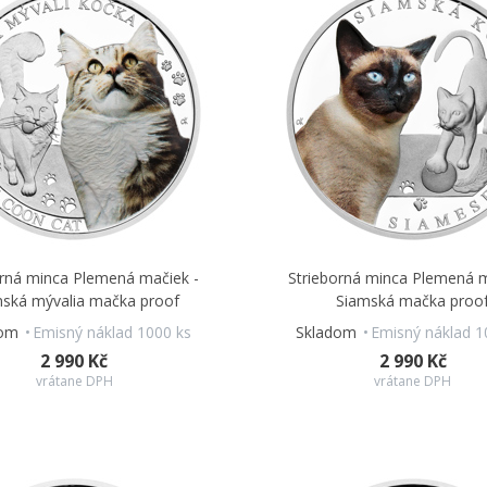
orná minca Plemená mačiek -
Strieborná minca Plemená m
ská mývalia mačka proof
Siamská mačka proo
dom
Emisný náklad 1000 ks
Skladom
Emisný náklad 1
2 990 Kč
2 990 Kč
vrátane DPH
vrátane DPH