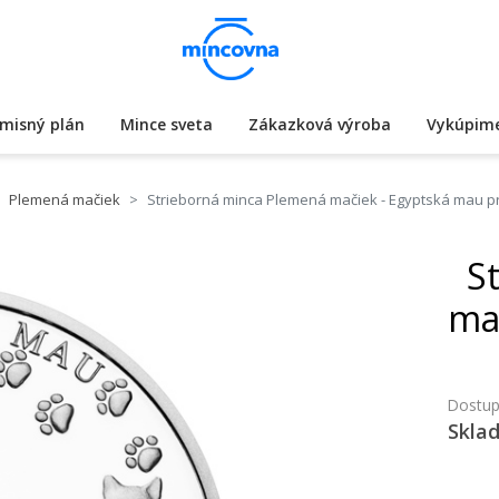
misný plán
Mince sveta
Zákazková výroba
Vykúpime
Plemená mačiek
Strieborná minca Plemená mačiek - Egyptská mau p
S
ma
Dostup
Skla