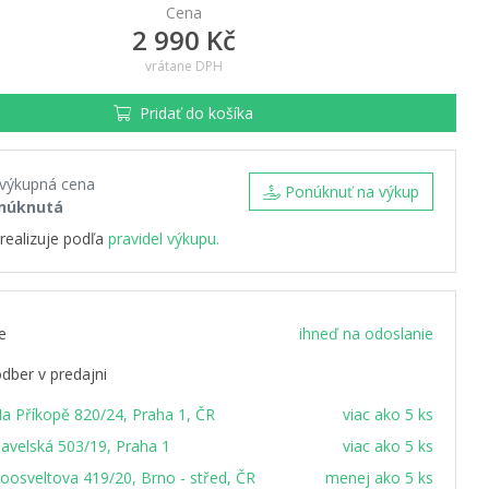
Cena
2 990 Kč
vrátane DPH
Pridať do košíka
 výkupná cena
Ponúknuť na výkup
núknutá
realizuje podľa
pravidel výkupu.
e
ihneď na odoslanie
dber v predajni
a Příkopě 820/24, Praha 1, ČR
viac ako 5 ks
avelská 503/19, Praha 1
viac ako 5 ks
oosveltova 419/20, Brno - střed, ČR
menej ako 5 ks