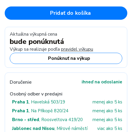
Pridať do košíka
Aktuálna výkupná cena
bude ponúknutá
Výkup sa realizuje podľa
pravidel výkupu
Ponúknuť na výkup
Doručenie
ihneď na odoslanie
Osobný odber v predajni
Praha 1
, Havelská 503/19
menej ako 5 ks
Praha 1
, Na Příkopě 820/24
menej ako 5 ks
Brno - střed
, Roosveltova 419/20
menej ako 5 ks
Jablonec nad Nisou
, Mírové náměstí
viac ako 5 ks