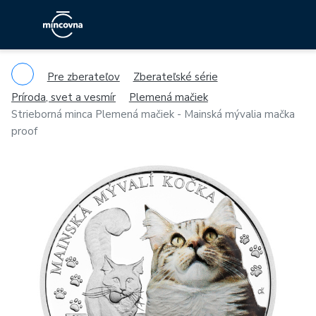
Pre zberateľov
Zberateľské série
Príroda, svet a vesmír
Plemená mačiek
Strieborná minca Plemená mačiek - Mainská mývalia mačka
proof
Previous
Ne