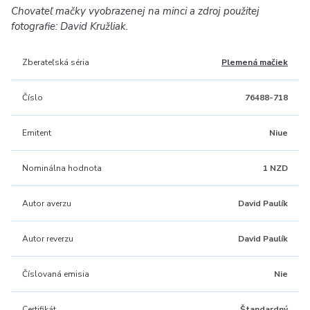
Chovateľ mačky vyobrazenej na minci a zdroj použitej
fotografie: David Kružliak.
Zberateľská séria
Plemená mačiek
Číslo
76488-718
Emitent
Niue
Nominálna hodnota
1 NZD
Autor averzu
David Paulík
Autor reverzu
David Paulík
Číslovaná emisia
Nie
Certifikát
Štandardný