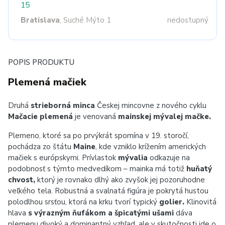
15
Bratislava
, Suché Mýto 1
nedostupný
POPIS PRODUKTU
Plemená mačiek
Druhá
strieborná minca
Českej mincovne z nového cyklu
Mačacie plemená
je venovaná
mainskej mývalej mačke.
Plemeno, ktoré sa po prvýkrát spomína v 19. storočí,
pochádza zo štátu
Maine
, kde vzniklo krížením amerických
mačiek s európskymi. Prívlastok
mývalia
odkazuje na
podobnosť s týmto medvedíkom – mainka má totiž
huňatý
chvost,
ktorý je rovnako dlhý ako zvyšok jej pozoruhodne
veľkého tela. Robustná a svalnatá figúra je pokrytá hustou
polodlhou srsťou, ktorá na krku tvorí typický
golier.
Klinovitá
hlava
s výrazným ňufákom a špicatými ušami
dáva
plemenu divoký a dominantný vzhľad, ale v skutočnosti ide o