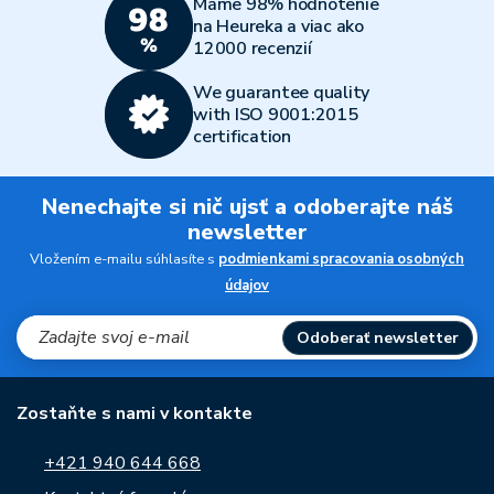
Máme 98% hodnotenie
na Heureka a viac ako
12000 recenzií
We guarantee quality
with ISO 9001:2015
certification
Nenechajte si nič ujsť a odoberajte náš
newsletter
Vložením e-mailu súhlasíte s
podmienkami spracovania osobných
údajov
Odoberať newsletter
Zostaňte s nami v kontakte
+421 940 644 668