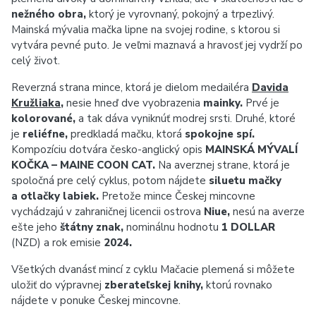
nežného obra,
ktorý je vyrovnaný, pokojný a trpezlivý.
Mainská mývalia mačka lipne na svojej rodine, s ktorou si
vytvára pevné puto. Je veľmi maznavá a hravosť jej vydrží po
celý život.
Reverzná strana mince, ktorá je dielom medailéra
Davida
Kružliaka
,
nesie hneď dve vyobrazenia
mainky.
Prvé je
kolorované,
a tak dáva vyniknúť modrej srsti. Druhé, ktoré
je
reliéfne,
predkladá mačku, ktorá
spokojne spí.
Kompozíciu dotvára česko-anglický
opis
MAINSKÁ MÝVALÍ
KOČKA – MAINE COON CAT
.
Na averznej strane, ktorá je
spoločná pre celý cyklus, potom nájdete
siluetu mačky
a otlačky labiek.
Pretože mince Českej mincovne
vychádzajú v zahraničnej licencii ostrova
Niue,
nesú na averze
ešte jeho
štátny znak,
nominálnu hodnotu
1 DOLLAR
(NZD) a rok emisie
2024.
Všetkých dvanásť mincí z cyklu Mačacie plemená si môžete
uložiť do výpravnej
zberateľskej knihy,
ktorú rovnako
nájdete v ponuke Českej mincovne.