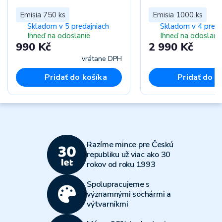
Emisia 750 ks
Emisia 1000 ks
Skladom v 5 predajniach
Skladom v 4 preda
Ihneď na odoslanie
Ihneď na odoslani
990 Kč
2 990 Kč
vrátane DPH
vr
Pridať do košíka
Pridať do k
Razíme mince pre Českú
republiku už viac ako 30
rokov od roku 1993
Spolupracujeme s
významnými sochármi a
výtvarníkmi