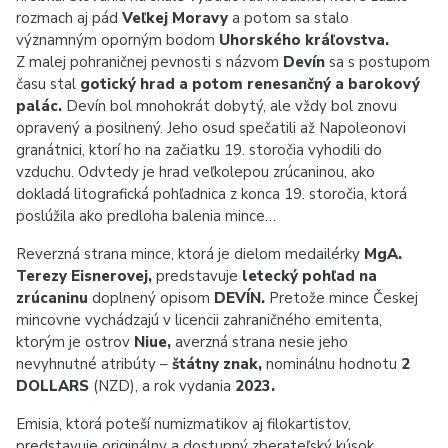
rozmach aj pád
Veľkej Moravy
a potom sa stalo
významným oporným bodom
Uhorského kráľovstva.
Z malej pohraničnej pevnosti s názvom
Devín
sa s postupom
času stal
gotický hrad a potom renesančný a barokový
palác.
Devín bol mnohokrát dobytý, ale vždy bol znovu
opravený a posilnený. Jeho osud spečatili až Napoleonovi
granátnici, ktorí ho na začiatku 19. storočia vyhodili do
vzduchu. Odvtedy je hrad veľkolepou zrúcaninou, ako
dokladá litografická pohľadnica z konca 19. storočia, ktorá
poslúžila ako predloha balenia mince…
Reverzná strana mince, ktorá je dielom medailérky
MgA.
Terezy Eisnerovej,
predstavuje
letecký pohľad na
zrúcaninu
doplnený opisom
DEVÍN.
Pretože mince Českej
mincovne vychádzajú v licencii zahraničného emitenta,
ktorým je ostrov
Niue,
averzná strana nesie jeho
nevyhnutné atribúty –
štátny znak,
nominálnu hodnotu
2
DOLLARS
(NZD), a rok vydania
2023.
Emisia, ktorá poteší numizmatikov aj filokartistov,
predstavuje originálny a dostupný zberateľský kúsok