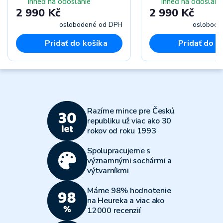
Ihneď na odoslanie
Ihneď na odoslani
2 990 Kč
2 990 Kč
oslobodené od DPH
oslobode
Pridať do košíka
Pridať do k
Razíme mince pre Českú
republiku už viac ako 30
rokov od roku 1993
Spolupracujeme s
významnými sochármi a
výtvarníkmi
Máme 98% hodnotenie
na Heureka a viac ako
12000 recenzií