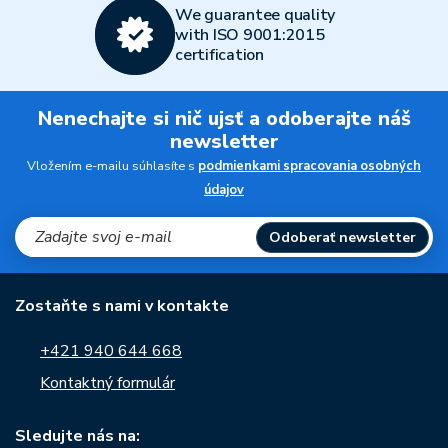
We guarantee quality
with ISO 9001:2015
certification
Nenechajte si nič ujsť a odoberajte náš
newsletter
Vložením e-mailu súhlasíte s
podmienkami spracovania osobných
údajov
Odoberať newsletter
Zostaňte s nami v kontakte
+421 940 644 668
Kontaktný formulár
Sledujte nás na: