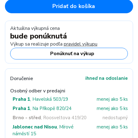
Pridať do košíka
Aktuálna výkupná cena
bude ponúknutá
Výkup sa realizuje podľa
pravidel výkupu
Ponúknuť na výkup
Doručenie
ihneď na odoslanie
Osobný odber v predajni
Praha 1
, Havelská 503/19
menej ako 5 ks
Praha 1
, Na Příkopě 820/24
menej ako 5 ks
Brno - střed
, Roosveltova 419/20
nedostupný
Jablonec nad Nisou
, Mírové
menej ako 5 ks
náměstí 15