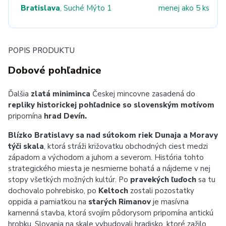
Bratislava
, Suché Mýto 1
menej ako 5 ks
POPIS PRODUKTU
Dobové pohľadnice
Ďalšia
zlatá miniminca
Českej mincovne zasadená do
repliky historickej pohľadnice so slovenským motívom
pripomína
hrad Devín.
Blízko Bratislavy sa nad sútokom riek Dunaja a Moravy
týči skala
, ktorá stráži križovatku obchodných ciest medzi
západom a východom a juhom a severom. História tohto
strategického miesta je nesmierne bohatá a nájdeme v nej
stopy všetkých možných kultúr. Po
pravekých ľuďoch
sa tu
dochovalo pohrebisko, po
Keltoch
zostali pozostatky
oppida a pamiatkou na
starých Rimanov
je masívna
kamenná stavba, ktorá svojím pôdorysom pripomína antickú
hrobku. Slovania na skale vybudovali hradisko, ktoré zažilo