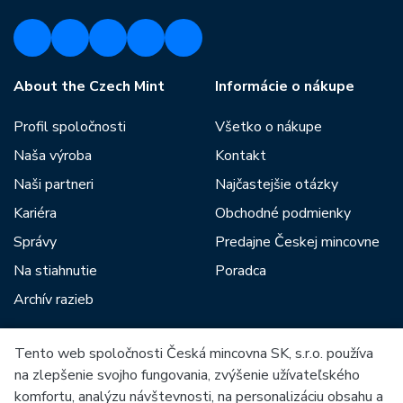
About the Czech Mint
Informácie o nákupe
Profil spoločnosti
Všetko o nákupe
Naša výroba
Kontakt
Naši partneri
Najčastejšie otázky
Kariéra
Obchodné podmienky
Správy
Predajne Českej mincovne
Na stiahnutie
Poradca
Archív razieb
Tento web spoločnosti Česká mincovna SK, s.r.o. používa
Medzi našich partnerov patria:
na zlepšenie svojho fungovania, zvýšenie užívateľského
komfortu, analýzu návštevnosti, na personalizáciu obsahu a