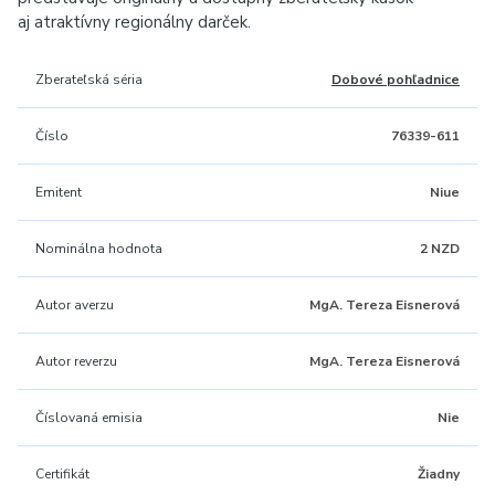
aj atraktívny regionálny darček.
Zberateľská séria
Dobové pohľadnice
Číslo
76339-611
Emitent
Niue
Nominálna hodnota
2 NZD
Autor averzu
MgA. Tereza Eisnerová
Autor reverzu
MgA. Tereza Eisnerová
Číslovaná emisia
Nie
Certifikát
Žiadny