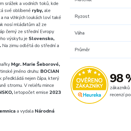
m srážek a vodních toků, kde
ytá své oblíbené
ryby,
ale
Ryzost
 na vlhkých loukách loví také
ak nosí mláďatům až ze
čáp černý ze střední Evropy
Váha
jeho výskytu je
Slovensko,
.
Na zimu odlétá do střední a
Průměr
chařky
Mgr. Marie Šeborové,
atinské jméno druhu:
BOCIAN
98 
k předkládá nejen čápa, který
uně stromu. V reliéfu mince
zákazníků
NSKO,
letopočet emise
2023
recenzí po
emnica
a vydala
Národná