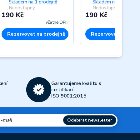
Skladem na 1 prodejně
Skladem na 1 prodejn
Nedostupný
Nedostupný
190 Kč
190 Kč
včetně DPH
včet
Rezervovat na prodejně
Rezervovat na prod
Next
ení
Garantujeme kvalitu s
certifikací
ISO 9001:2015
Odebírat newsletter