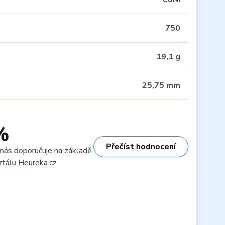
750
19,1 g
25,75 mm
%
Přečíst hodnocení
 nás doporučuje na základě
rtálu Heureka.cz