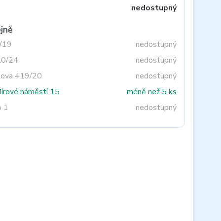
nedostupný
jně
3/19
nedostupný
20/24
nedostupný
tova 419/20
nedostupný
Mírové náměstí 15
méně než 5 ks
o 1
nedostupný