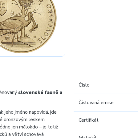
Číslo
věnovaný
slovenské fauně a
Číslovaná emise
k jeho jméno napovídá, jde
ké bronzovým leskem,
Certifikát
édne jen málokdo – je totiž
cků a větví schovává
Materiál