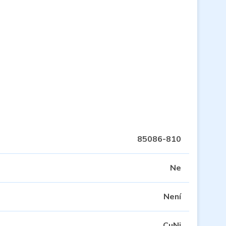
85086-810
Ne
Není
CuNi