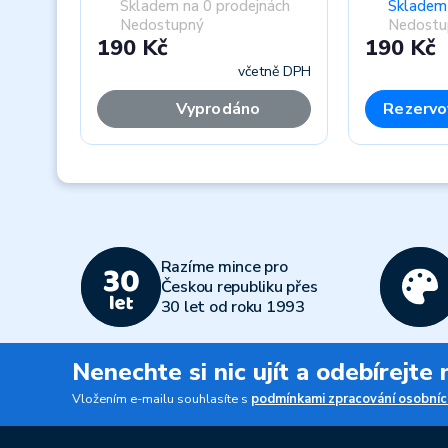
Skladem na 0 prodejnách
Skladem 
Nedostupný
Nedostu
190 Kč
190 Kč
včetně DPH
Vyprodáno
Rezervo
Previous
Razíme mince pro
Českou republiku přes
30 let od roku 1993
Nenechte si nic ujít a odebírejte
Vložením e-mailu souhlasíte s
podmínkami zpracování osobníc