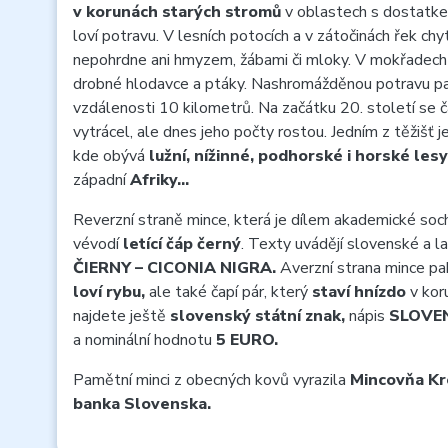
v korunách starých stromů
v oblastech s dostatke
loví potravu. V lesních potocích a v zátočinách řek ch
nepohrdne ani hmyzem, žábami či mloky. V mokřadech a
drobné hlodavce a ptáky. Nashromážděnou potravu p
vzdálenosti 10 kilometrů. Na začátku 20. století se 
vytrácel, ale dnes jeho počty rostou. Jedním z těžišť 
kde obývá
lužní, nížinné, podhorské i horské lesy
západní
Afriky…
Reverzní straně mince, která je dílem akademické so
vévodí
letící čáp černý
. Texty uvádějí slovenské a l
ČIERNY – CICONIA NIGRA.
Averzní strana mince pa
loví rybu,
ale také čapí pár, který
staví hnízdo
v kor
najdete ještě
slovenský státní znak,
nápis
SLOVE
a nominální hodnotu
5 EURO.
Pamětní minci z obecných kovů vyrazila
Mincovňa Kr
banka Slovenska.