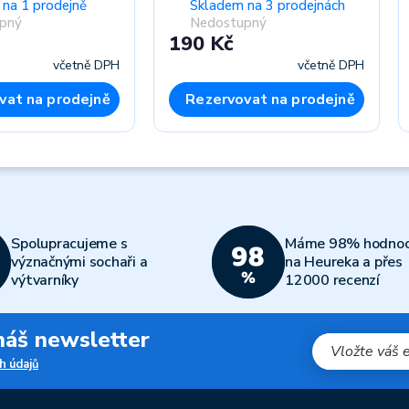
na 1 prodejně
Skladem na 3 prodejnách
pný
Nedostupný
190 Kč
včetně DPH
včetně DPH
vat na prodejně
Rezervovat na prodejně
Spolupracujeme s
Máme 98% hodnoc
význačnými sochaři a
na Heureka a přes
výtvarníky
12000 recenzí
 náš newsletter
h údajů