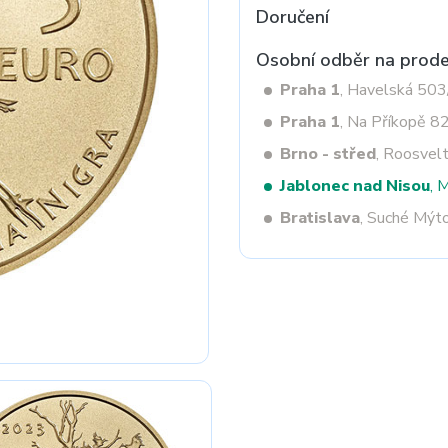
Doručení
Osobní odběr na prode
Next
Praha 1
, Havelská 50
Praha 1
, Na Příkopě 8
Brno - střed
, Roosvel
Jablonec nad Nisou
, 
Bratislava
, Suché Mýt