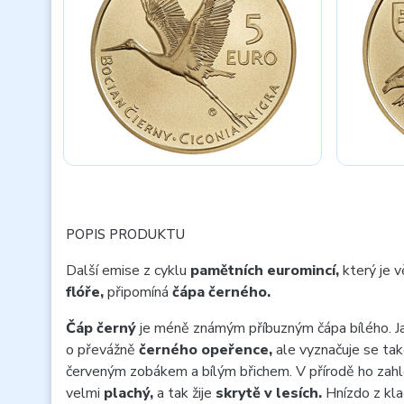
POPIS PRODUKTU
Další emise z cyklu
pamětních euromincí,
který je 
flóře,
připomíná
čápa černého.
Čáp černý
je méně známým příbuzným čápa bílého. Ja
o převážně
černého opeřence,
ale vyznačuje se ta
červeným zobákem a bílým břichem. V přírodě ho zahl
velmi
plachý,
a tak žije
skrytě v lesích.
Hnízdo z kla