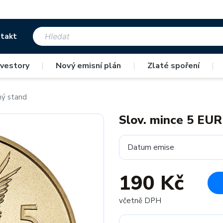
takt
nvestory
|
Nový emisní plán
|
Zlaté spoření
|
ný stand
Slov. mince 5 EUR
Datum emise
190 Kč
včetně DPH