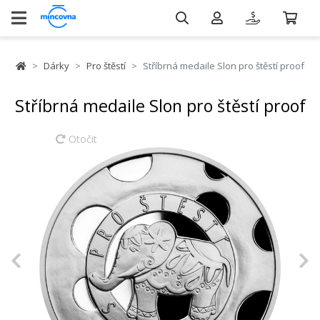
Dárky
Pro štěstí
Stříbrná medaile Slon pro štěstí proof
Stříbrná medaile Slon pro štěstí proof
Otočit
Previous
N