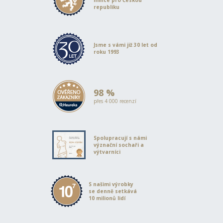
republiku
Jsme s vámi již 30 let od
roku 1993
98 %
přes 4 000 recenzí
Spolupracují s námi
význační sochaři a
výtvarníci
S našimi výrobky
se denně setkává
10 milionů lidí