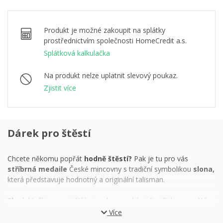
Produkt je možné zakoupit na splátky
prostřednictvím společnosti HomeCredit a.s.
Splátková kalkulačka
Na produkt nelze uplatnit slevový poukaz.
Zjistit více
Dárek pro štěstí
Chcete někomu popřát
hodně štěstí?
Pak je tu pro vás
stříbrná medaile
České mincovny s tradiční symbolikou
slona,
která představuje hodnotný a originální talisman.
Sloni,
kteří jsou největšími suchozemskými živočichy na světě,
vedou dlouhý život v semknutých společenstvích a dokáží být
Více
moudří i rozpustilí, silní i něžní, vlídní i nebezpeční. Po celém