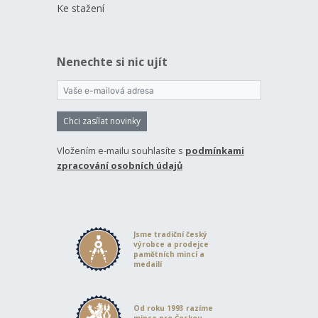
Ke stažení
Nenechte si nic ujít
Chci zasílat novinky
Vložením e-mailu souhlasíte s
podmínkami
zpracování osobních údajů
Jsme tradiční český
výrobce a prodejce
pamětních mincí a
medailí
Od roku 1993 razíme
mince pro Českou