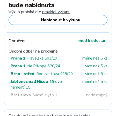
bude nabídnuta
Výkup probíhá dle
pravidel výkupu
Nabídnout k výkupu
Doručení
ihned k odeslání
Osobní odběr na prodejně
Praha 1
, Havelská 503/19
méně než 5 ks
Praha 1
, Na Příkopě 820/24
více než 5 ks
Brno - střed
, Roosveltova 419/20
více než 5 ks
Jablonec nad Nisou
, Mírové
méně než 5 ks
náměstí 15
Bratislava
, Suché Mýto 1
nedostupný