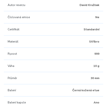
Autor reverzu
David Kružliak
Číslovaná emise
Ne
Certifikát
Standardní
Materiál
Stříbro
Ryzost
999
Váha
10 g
Průměr
30 mm
Balení
Černá kožená etue
Balení kapsle
Ano