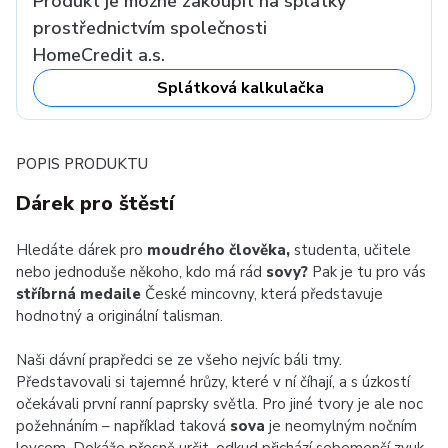
Produkt je možné zakoupit na splátky
prostřednictvím společnosti
HomeCredit a.s.
Splátková kalkulačka
POPIS PRODUKTU
Dárek pro štěstí
Hledáte dárek pro
moudrého člověka,
studenta, učitele
nebo jednoduše někoho, kdo má rád
sovy?
Pak je tu pro vás
stříbrná medaile
České mincovny, která představuje
hodnotný a originální talisman.
Naši dávní prapředci se ze všeho nejvíc báli tmy.
Představovali si tajemné hrůzy, které v ní číhají, a s úzkostí
očekávali první ranní paprsky světla. Pro jiné tvory je ale noc
požehnáním – například taková
sova
je neomylným nočním