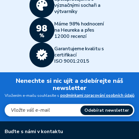
význačnými sochaři a
výtvarníky
Máme 98% hodnocení
na Heureka a přes
12000 recenzí
Garantujeme kvalitu s
certifikací
ISO 9001:2015
Nenechte si nic ujít a odebírejte náš
newsletter
Vložením e-mailu souhlasíte s
podmínkami zpracování osobních údajů
Odebírat newsletter
Buďte s námi v kontaktu