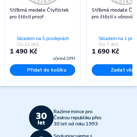
Stříbrná medaile Čtyřlístek
Stříbrná medaile Čty
pro štěstí proof
pro štěstí s věnován
Skladem na 5 prodejnách
Skladem na 1 pro
Do 21 dnů
Do 7 dnů
1 490 Kč
1 690 Kč
včetně DPH
Přidat do košíku
Zadat věno
Razíme mince pro
Českou republiku přes
30 let od roku 1993
Spolupracujeme s