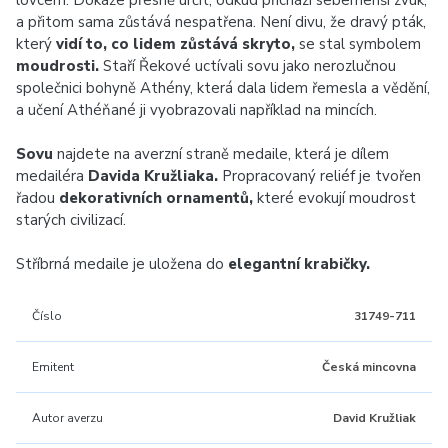
lovcem. Dokáže přesně určit, odkud přichází sebemenší zvuk,
a přitom sama zůstává nespatřena. Není divu, že dravý pták,
který
vidí to, co lidem zůstává skryto,
se stal symbolem
moudrosti.
Staří Řekové uctívali sovu jako nerozlučnou
společnici bohyně Athény, která dala lidem řemesla a vědění,
a učení Athéňané ji vyobrazovali například na mincích.
Sovu
najdete na averzní straně medaile, která je dílem
medailéra
Davida Kružliaka.
Propracovaný reliéf je tvořen
řadou
dekorativních ornamentů,
které evokují moudrost
starých civilizací.
Stříbrná medaile je uložena do
elegantní krabičky.
Číslo
31749-711
Emitent
Česká mincovna
Autor averzu
David Kružliak