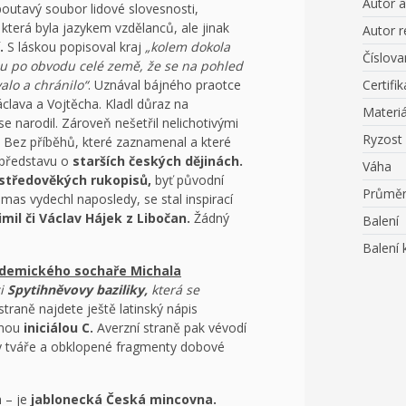
Autor 
poutavý soubor lidové slovesnosti,
která byla jazykem vzdělanců, ale jinak
Autor r
.
S láskou popisoval kraj
„kolem dokola
Číslov
 po obvodu celé země, že se na pohled
alo a chránilo“
. Uznával bájného praotce
Certifik
clava a Vojtěcha. Kladl důraz na
Materiá
y se narodil. Zároveň nešetřil nelichotivými
Ryzost
 Bez příběhů, které zaznamenal a které
představu o
starších českých dějinách.
Váha
středověkých rukopisů,
byť původní
Průmě
as vydechl naposledy, se stal inspirací
imil či Václav Hájek z Libočan.
Žádný
Balení
Balení 
demického sochaře Michala
ci
Spytihněvovy baziliky,
která se
straně najdete ještě latinský nápis
bnou
iniciálou C.
Averzní straně pak vévodí
 tváře a obklopené fragmenty dobové
 – je
jablonecká Česká mincovna.