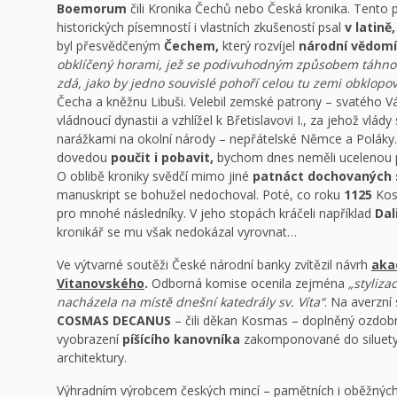
Boemorum
čili Kronika Čechů nebo Česká kronika. Tento 
historických písemností i vlastních zkušeností psal
v latině,
byl přesvědčeným
Čechem,
který rozvíjel
národní vědomí
obklíčený horami, jež se podivuhodným způsobem táhnou
zdá, jako by jedno souvislé pohoří celou tu zemi obklopov
Čecha a kněžnu Libuši. Velebil zemské patrony – svatého Vá
vládnoucí dynastii a vzhlížel k Břetislavovi I., za jehož vlád
narážkami na okolní národy – nepřátelské Němce a Poláky.
dovedou
poučit i pobavit,
bychom dnes neměli ucelenou 
O oblibě kroniky svědčí mimo jiné
patnáct dochovaných 
manuskript se bohužel nedochoval. Poté, co roku
1125
Kosm
pro mnohé následníky. V jeho stopách kráčeli například
Dal
kronikář se mu však nedokázal vyrovnat…
Ve výtvarné soutěži České národní banky zvítězil návrh
aka
Vitanovského
.
Odborná komise ocenila zejména
„styliza
nacházela na místě dnešní katedrály sv. Víta“
. Na averzní 
COSMAS DECANUS
– čili děkan Kosmas – doplněný ozdo
vyobrazení
píšícího kanovníka
zakomponované do siluety
architektury.
Výhradním výrobcem českých mincí – pamětních i oběžných