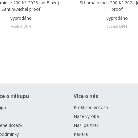
 mince 200 Kč 2023 Jan Blažej
Stříbrná mince 200 Kč 2024 J
Santini-Aichel proof
proof
Vyprodáno
Vyprodáno
včetně DPH
včetně DPH
ce o nákupu
Více o nás
upu
Profil společnosti
Naše výroba
dené dotazy
Naši partneři
podmínky
Kariéra