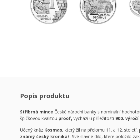
Popis produktu
Stříbrná mince
České národní banky s nominální hodnot
špičkovou kvalitou
proof,
vychází u příležitosti
900. výroč
Učený kněz
Kosmas,
který žil na přelomu 11. a 12. století, 
známý český kronikář.
Své slavné dílo, které položilo zá