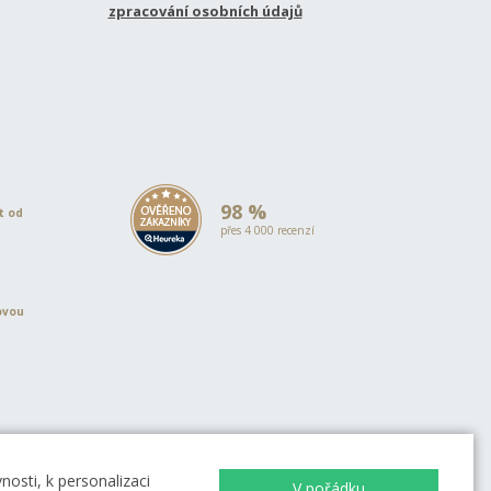
zpracování osobních údajů
98 %
et od
přes 4 000 recenzí
ovou
EVROPSKÁ UNIE
Evropský fond pro regionální rozvoj
OP Podnikání a inovace pro
osti, k personalizaci
V pořádku
konkurenceschopnost