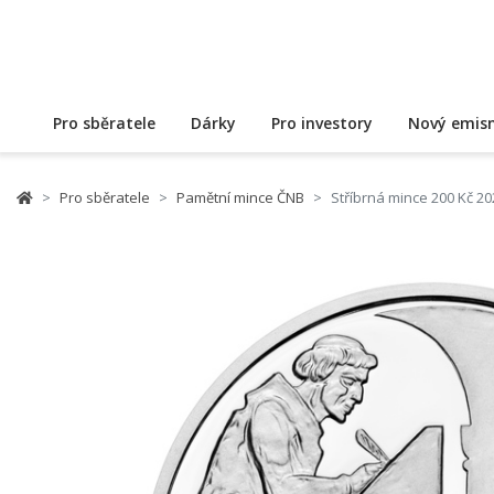
Pro sběratele
Dárky
Pro investory
Nový emisn
Pro sběratele
Pamětní mince ČNB
Stříbrná mince 200 Kč 2