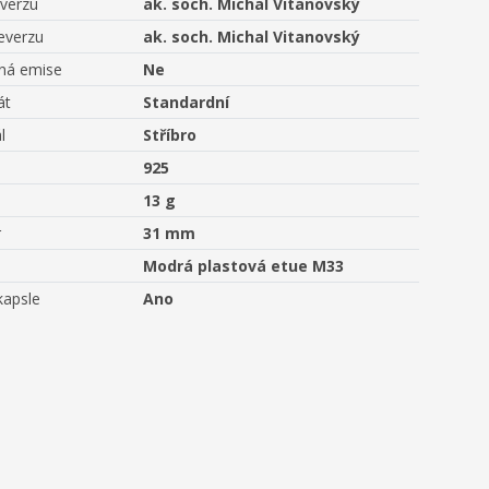
averzu
ak. soch. Michal Vitanovský
everzu
ak. soch. Michal Vitanovský
aná emise
Ne
át
Standardní
l
Stříbro
925
13 g
r
31 mm
Modrá plastová etue M33
kapsle
Ano