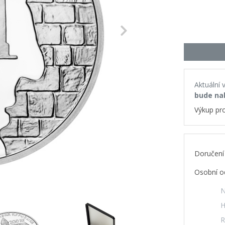
Next
Aktuální 
bude na
Výkup pr
Doručení
Osobní o
N
H
R