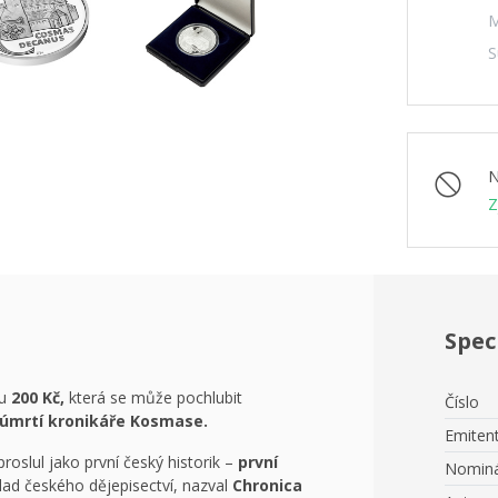
M
S
N
Z
Spec
ou
200 Kč,
která se může pochlubit
Číslo
í úmrtí kronikáře Kosmase.
Emiten
proslul jako první český historik –
první
Nominá
klad českého dějepisectví, nazval
Chronica