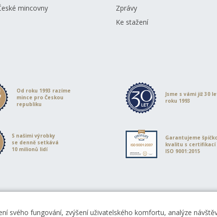
České mincovny
Zprávy
Ke stažení
Od roku 1993 razíme
Jsme s vámi již 30 l
mince pro Českou
roku 1993
republiku
S našimi výrobky
Garantujeme špičk
se denně setkává
kvalitu s certifikací
10 milionů lidí
ISO 9001:2015
ní svého fungování, zvýšení uživatelského komfortu, analýze návštěvn