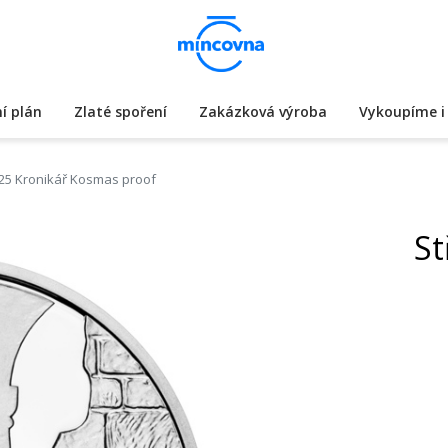
í plán
Zlaté spoření
Zakázková výroba
Vykoupíme i 
025 Kronikář Kosmas proof
St