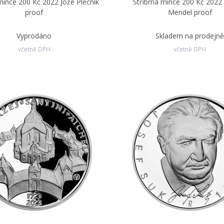
mince 200 Kč 2022 Jože Plečnik
Stříbrná mince 200 Kč 2022
proof
Mendel proof
Vyprodáno
Skladem na prodejn
včetně DPH
včetně DPH