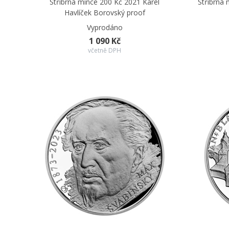
Stříbrná mince 200 Kč 2021 Karel
Stříbrná 
Havlíček Borovský proof
Vyprodáno
1 090 Kč
včetně DPH