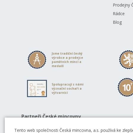
Prodejny 
Rádce
Blog
Jsme tradiční český
výrobce a prodejce
pamětních mincí a
medailí
Spolupracují s námi
význační sochaři a
výtvarníci
Partneři České mincovny
Tento web společnosti Česká mincovna, a.s. používá ke zlepše