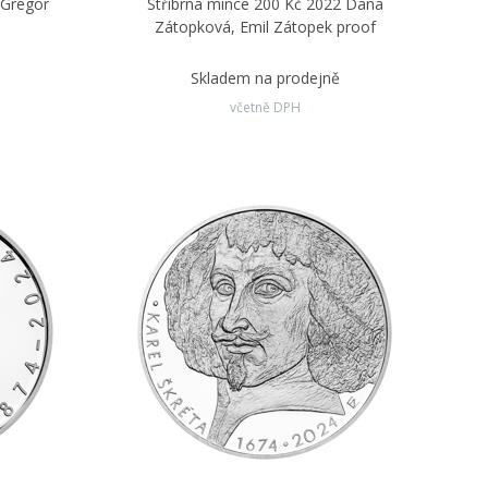
 Gregor
Stříbrná mince 200 Kč 2022 Dana
Zátopková, Emil Zátopek proof
ě
Skladem na prodejně
včetně DPH