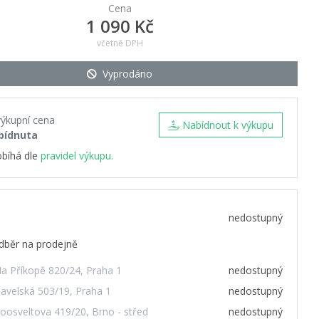
Cena
1 090 Kč
včetně DPH
Vyprodáno
výkupní cena
Nabídnout k výkupu
bídnuta
obíhá dle
pravidel výkupu.
nedostupný
dběr na prodejně
a Příkopě 820/24, Praha 1
nedostupný
avelská 503/19, Praha 1
nedostupný
oosveltova 419/20, Brno - střed
nedostupný