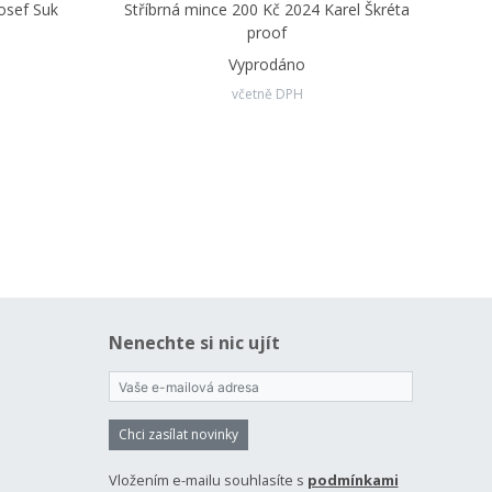
osef Suk
Stříbrná mince 200 Kč 2024 Karel Škréta
proof
Vyprodáno
včetně DPH
Nenechte si nic ujít
Chci zasílat novinky
Vložením e-mailu souhlasíte s
podmínkami