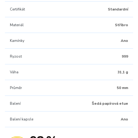
Certifikát
Standardní
Materiál
Stříbro
Kamínky
Ano
Ryzost
999
Váha
31,1 g
Průměr
50 mm
Balení
Šedá papírová etue
Balení kapsle
Ano