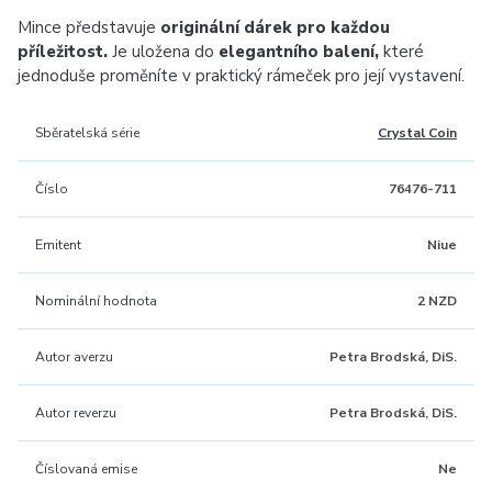
Mince představuje
originální dárek pro každou
příležitost.
Je uložena do
elegantního balení,
které
jednoduše proměníte v praktický rámeček pro její vystavení.
Sběratelská série
Crystal Coin
Číslo
76476-711
Emitent
Niue
Nominální hodnota
2 NZD
Autor averzu
Petra Brodská, DiS.
Autor reverzu
Petra Brodská, DiS.
Číslovaná emise
Ne