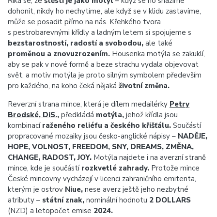
Říká se, že
štěstí je jako motýl
– když se ho snažíme
dohonit, nikdy ho nechytíme, ale když se v klidu zastavíme,
může se posadit přímo na nás. Křehkého tvora
s pestrobarevnými křídly a ladným letem si spojujeme s
bezstarostností, radostí a svobodou,
ale také
proměnou a znovuzrozením.
Housenka motýla se zakuklí,
aby se pak v nové formě a beze strachu vydala objevovat
svět, a motiv motýla je proto silným symbolem především
pro každého, na koho čeká nějaká
životní změna.
Reverzní strana mince, která je dílem medailérky
Petry
Brodské, DiS.
,
předkládá
motýla,
jehož křídla jsou
kombinací
raženého reliéfu a českého křišťálu.
Součástí
propracované mozaiky jsou česko-‍anglické nápisy –
NADĚJE,
HOPE, VOLNOST, FREEDOM, SNY, DREAMS, ZMĚNA,
CHANGE, RADOST, JOY.
Motýla najdete i na averzní straně
mince, kde je součástí
rozkvetlé zahrady.
Protože mince
České mincovny vycházejí v licenci zahraničního emitenta,
kterým je ostrov
Niue,
nese averz ještě jeho nezbytné
atributy –
státní znak,
nominální hodnotu
2 DOLLARS
(NZD) a letopočet emise
2024.