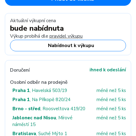
Aktuální výkupní cena
bude nabídnuta
Výkup probíhá dle
pravidel výkupu
Nabídnout k výkupu
Doručení
ihned k odeslání
Osobní odběr na prodejně
Praha 1
, Havelská 503/19
méně než 5 ks
Praha 1
, Na Příkopě 820/24
méně než 5 ks
Brno - střed
, Roosveltova 419/20
méně než 5 ks
Jablonec nad Nisou
, Mírové
méně než 5 ks
náměstí 15
Bratislava
, Suché Mýto 1
méně než 5 ks