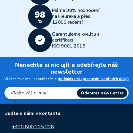
Máme 98% hodnocení
na Heureka a přes
12000 recenzí
Garantujeme kvalitu s
certifikací
ISO 9001:2015
Nenechte si nic ujít a odebírejte náš
newsletter
Vložením e-mailu souhlasíte s
podmínkami zpracování osobních údajů
Odebírat newsletter
Buďte s námi v kontaktu
+420 800 225 228