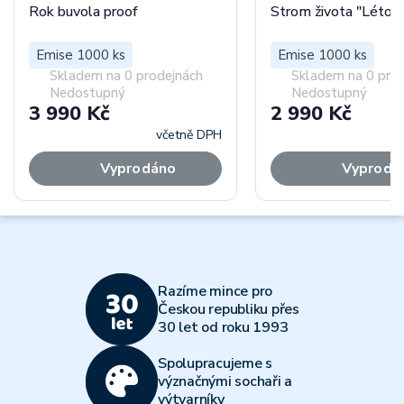
Rok buvola proof
Strom života "Léto" 
Emise 1000 ks
Emise 1000 ks
Skladem na 0 prodejnách
Skladem na 0 pro
Nedostupný
Nedostupný
3 990 Kč
2 990 Kč
včetně DPH
Vyprodáno
Vyprodá
Razíme mince pro
Českou republiku přes
30 let od roku 1993
Spolupracujeme s
význačnými sochaři a
výtvarníky