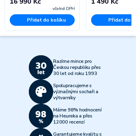
16 990 Kč
1 490 Kč
včetně DPH
Přidat do košíku
Přidat do k
Razíme mince pro
Českou republiku přes
30 let od roku 1993
Spolupracujeme s
význačnými sochaři a
výtvarníky
Máme 98% hodnocení
na Heureka a přes
12000 recenzí
Garantujeme kvalitu s