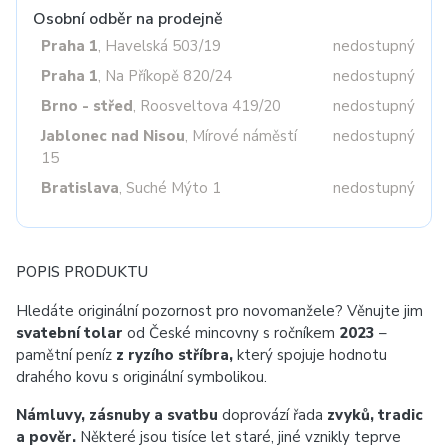
Osobní odběr na prodejně
Praha 1
, Havelská 503/19
nedostupný
Praha 1
, Na Příkopě 820/24
nedostupný
Brno - střed
, Roosveltova 419/20
nedostupný
Jablonec nad Nisou
, Mírové náměstí
nedostupný
15
Bratislava
, Suché Mýto 1
nedostupný
POPIS PRODUKTU
Hledáte originální pozornost pro novomanžele? Věnujte jim
svatební tolar
od České mincovny s ročníkem
2023
–
pamětní peníz
z ryzího stříbra,
který spojuje hodnotu
drahého kovu s originální symbolikou.
Námluvy, zásnuby a svatbu
doprovází řada
zvyků, tradic
a pověr.
Některé jsou tisíce let staré, jiné vznikly teprve