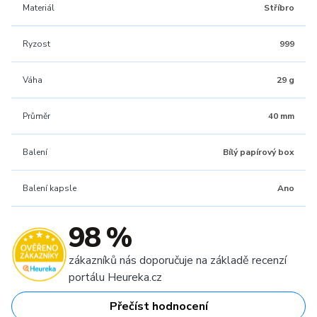
Materiál
Stříbro
Ryzost
999
Váha
29 g
Průměr
40 mm
Balení
Bílý papírový box
Balení kapsle
Ano
98 %
zákazníků nás doporučuje na základě recenzí
portálu Heureka.cz
Přečíst hodnocení