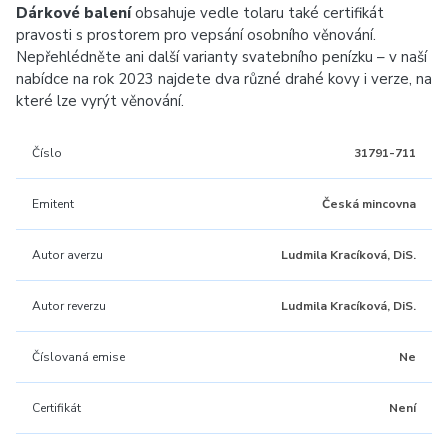
Dárkové balení
obsahuje vedle tolaru také certifikát
pravosti s prostorem pro vepsání osobního věnování.
Nepřehlédněte ani další varianty svatebního penízku – v naší
nabídce na rok 2023 najdete dva různé drahé kovy i verze, na
které lze vyrýt věnování.
Číslo
31791-711
Emitent
Česká mincovna
Autor averzu
Ludmila Kracíková, DiS.
Autor reverzu
Ludmila Kracíková, DiS.
Číslovaná emise
Ne
Certifikát
Není