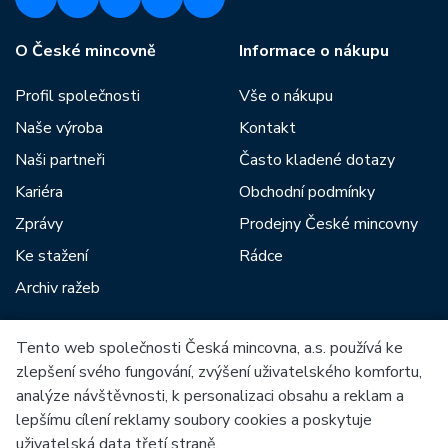
O České mincovně
Informace o nákupu
Profil společnosti
Vše o nákupu
Naše výroba
Kontakt
Naši partneři
Často kladené dotazy
Kariéra
Obchodní podmínky
Zprávy
Prodejny České mincovny
Ke stažení
Rádce
Archiv ražeb
Tento web společnosti Česká mincovna, a.s. používá ke
Mezi naše partnery patří:
zlepšení svého fungování, zvýšení uživatelského komfortu,
analýze návštěvnosti, k personalizaci obsahu a reklam a
lepšímu cílení reklamy soubory cookies a poskytuje
uživatelská data třetí straně.