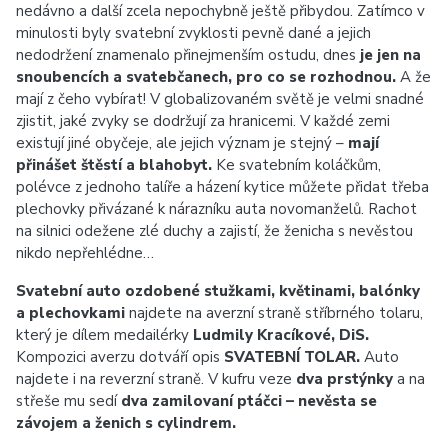
nedávno a další zcela nepochybně ještě přibydou. Zatímco v
minulosti byly svatební zvyklosti pevně dané a jejich
nedodržení znamenalo přinejmenším ostudu, dnes
je jen na
snoubencích a svatebčanech, pro co se rozhodnou.
A že
mají z čeho vybírat! V globalizovaném světě je velmi snadné
zjistit, jaké zvyky se dodržují za hranicemi. V každé zemi
existují jiné obyčeje, ale jejich význam je stejný –
mají
přinášet štěstí a blahobyt.
Ke svatebním koláčkům,
polévce z jednoho talíře a házení kytice můžete přidat třeba
plechovky přivázané k nárazníku auta novomanželů. Rachot
na silnici odežene zlé duchy a zajistí, že ženicha s nevěstou
nikdo nepřehlédne…
Svatební auto ozdobené stužkami, květinami, balónky
a plechovkami
najdete na averzní straně stříbrného tolaru,
který je dílem medailérky
Ludmily Kracíkové, DiS.
Kompozici averzu dotváří opis
SVATEBNÍ TOLAR.
Auto
najdete i na reverzní straně. V kufru veze
dva prstýnky
a na
střeše mu sedí
dva zamilovaní ptáčci – nevěsta se
závojem a ženich s cylindrem.