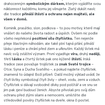
drahocenným
symbolickým dárkem,
kterým vyjádříte svou
náklonnost každému, komu jej věnujete. Zlatý dukát navíc
dle tradice
přináší štěstí a ochranu nejen majiteli, ale
všem v domě.
Kominík, prasátko, slon, podkova – to jsou motivy, které mají
vnášet do našeho života radost a úspěch. Ovšem nic podle
všeho nepřekoná
pozitivní sílu čtyřlístku.
Ten nejenže
přeje šťastným náhodám, ale také plní tajná přání, přináší
lásku i peníze a chrání před zlem a uřknutím. Každý lístek má
navíc svůj zvláštní význam. První vyjadřuje
víru,
druhý
naději,
třetí
lásku
a čtvrtý lístek pak ono kýžené
štěstí.
Irská
tradice zase považuje trojlístek za
znak Svaté trojice
–
Otce, Syna a Ducha Svatého –, a pokud najdete čtyřlístek,
znamená to údajně Boží přízeň. Další možný výklad uvádí, že
čtyři lístky symbolizují čtyři živly – oheň, vodu, zemi a vzduch.
Čtyřlístek si dávají svobodné dívky pod polštář a ve snu se
jim pak zjeví budoucí ženich. Abyste přivolali pro svůj dům
ochranu před zlými silami a nemocemi, umístěte dle
středověké pověry čtyřlístek na dveře, okna či postel.