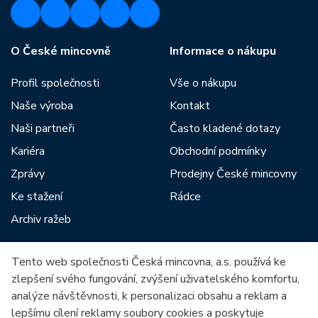
O České mincovně
Informace o nákupu
Profil společnosti
Vše o nákupu
Naše výroba
Kontakt
Naši partneři
Často kladené dotazy
Kariéra
Obchodní podmínky
Zprávy
Prodejny České mincovny
Ke stažení
Rádce
Archiv ražeb
Tento web společnosti Česká mincovna, a.s. používá ke
Mezi naše partnery patří:
zlepšení svého fungování, zvýšení uživatelského komfortu,
analýze návštěvnosti, k personalizaci obsahu a reklam a
lepšímu cílení reklamy soubory cookies a poskytuje