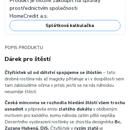
Produkt je možné zakoupit na splátky
prostřednictvím společnosti
HomeCredit a.s.
Splátková kalkulačka
POPIS PRODUKTU
Dárek pro štěstí
Čtyřlístek už od dětství spojujeme se štěstím
– tato
drobná rostlina nás až magicky přitahuje a i v dospělosti sem
tam zabloudíme očima v jeteli, jestli se na nás náhodou
neusměje štěstí.
Česká mincovna se rozhodla hledání štěstí všem trochu
usnadnit
a připravila emisi
zlatého dukátu
s oblíbeným
motivem pro každého, komu náhoda zatím příliš nepřála.
Decentního vyobrazení rostlinky se zhostila designérka
Bc.
Zuzana Hubená, DiS.
Čtyřlístek v
ryzím zlatě
je