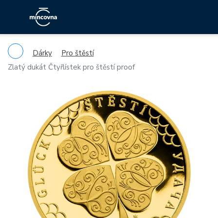
Dárky
Pro štěstí
Zlatý dukát Čtyřlístek pro štěstí proof
Previous
Ne