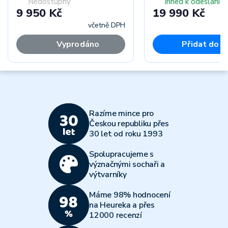
Nedostupný
Ihned k odeslání
9 950 Kč
19 990 Kč
včetně DPH
Vyprodáno
Přidat do k
Razíme mince pro
Českou republiku přes
30 let od roku 1993
Spolupracujeme s
význačnými sochaři a
výtvarníky
Máme 98% hodnocení
na Heureka a přes
12000 recenzí