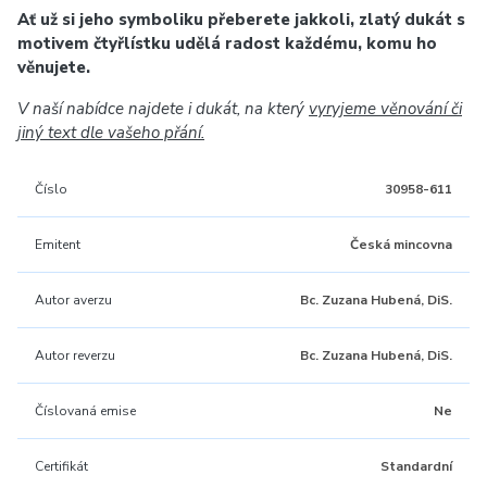
Ať už si jeho symboliku přeberete jakkoli, zlatý dukát s
motivem čtyřlístku udělá radost každému, komu ho
věnujete.
V naší nabídce najdete i dukát, na který
vyryjeme věnování či
jiný text dle vašeho přání.
Číslo
30958-611
Emitent
Česká mincovna
Autor averzu
Bc. Zuzana Hubená, DiS.
Autor reverzu
Bc. Zuzana Hubená, DiS.
Číslovaná emise
Ne
Certifikát
Standardní