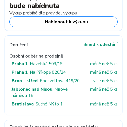
bude nabídnuta
Výkup probíhá dle
pravidel výkupu
Nabídnout k výkupu
Doručení
ihned k odeslání
Osobní odběr na prodejně
Praha 1
, Havelská 503/19
méně než 5 ks
Praha 1
, Na Příkopě 820/24
méně než 5 ks
Brno - střed
, Roosveltova 419/20
více než 5 ks
Jablonec nad Nisou
, Mírové
méně než 5 ks
náměstí 15
Bratislava
, Suché Mýto 1
méně než 5 ks