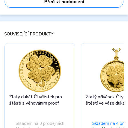
Přečíst hodnocení
SOUVISEJÍCÍ PRODUKTY
Zlatý dukát Čtyřlístek pro
Zlatý přívěsek Čtyřl
štěstí s věnováním proof
štěstí ve váze dukát
Skladem na 0 prodejnách
Skladem na 4 pro