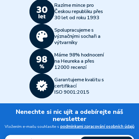
Razíme mince pro
Českou republiku přes
30 let od roku 1993
Spolupracujeme s
význačnými sochaři a
výtvarníky
Máme 98% hodnocení
na Heureka a přes
12000 recenzí
Garantujeme kvalitu s
certifikací
ISO 9001:2015
Nenechte si nic ujít a odebírejte náš
newsletter
Vložením e-mailu souhlasíte s
podmínkami zpracování osobních údajů