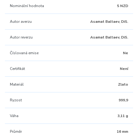
Nominální hodnota
5 NZD
Autor averzu
Asamat Baltaev, DiS.
Autor reverzu
Asamat Baltaev, DiS.
Číslovaná emise
Ne
Certifikát
Není
Materiál
Zlato
Ryzost
999,9
Váha
3,11 g
Průměr
16 mm