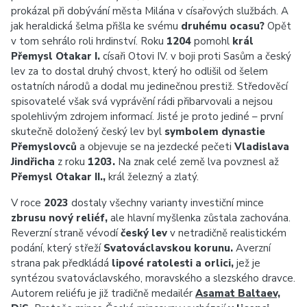
prokázal při dobývání města Milána v císařových službách. A
jak heraldická šelma přišla ke svému
druhému ocasu?
Opět
v tom sehrálo roli hrdinství. Roku
1204
pomohl
král
Přemysl Otakar I.
císaři Otovi IV. v boji proti Sasům a český
lev za to dostal druhý chvost, který ho odlišil od šelem
ostatních národů a dodal mu jedinečnou prestiž. Středověcí
spisovatelé však svá vyprávění rádi přibarvovali a nejsou
spolehlivým zdrojem informací. Jisté je proto jediné – první
skutečně doložený český lev byl
symbolem dynastie
Přemyslovců
a objevuje se na jezdecké pečeti
Vladislava
Jindřicha
z roku
1203.
Na znak celé země lva povznesl až
Přemysl Otakar II.,
král železný a zlatý.
V roce
2023
dostaly všechny varianty investiční mince
zbrusu nový reliéf,
ale hlavní myšlenka zůstala zachována.
Reverzní straně vévodí
český lev
v netradičně realistickém
podání, který střeží
Svatováclavskou korunu.
Averzní
strana pak předkládá
lipové ratolesti a orlici,
jež je
syntézou svatováclavského, moravského a slezského dravce.
Autorem reliéfu je již tradičně medailér
Asamat Baltaev,