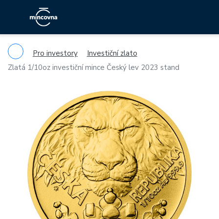
Pro investory
Investiční zlato
Zlatá 1/10oz investiční mince Český lev 2023 stand
Previous
Ne