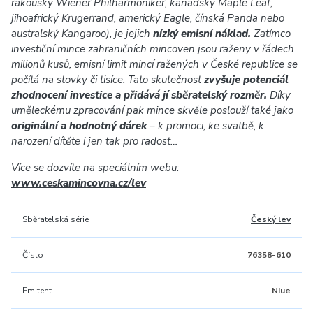
rakouský Wiener Philharmoniker, kanadský Maple Leaf,
jihoafrický Krugerrand, americký Eagle, čínská Panda nebo
australský Kangaroo), je jejich
nízký emisní náklad.
Zatímco
investiční mince zahraničních mincoven jsou raženy v řádech
milionů kusů, emisní limit mincí ražených v České republice se
počítá na stovky či tisíce. Tato skutečnost
zvyšuje potenciál
zhodnocení investice a přidává jí sběratelský rozměr.
Díky
uměleckému zpracování pak mince skvěle poslouží také jako
originální a hodnotný dárek
– k promoci, ke svatbě, k
narození dítěte i jen tak pro radost…
Více se dozvíte na speciálním webu:
www.ceskamincovna.cz/lev
Sběratelská série
Český lev
Číslo
76358-610
Emitent
Niue