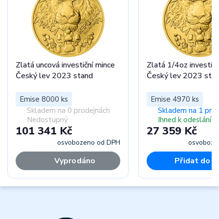
Zlatá uncová investiční mince
Zlatá 1/4oz investičn
Český lev 2023 stand
Český lev 2023 sta
Emise 8000 ks
Emise 4970 ks
Skladem na 0 prodejnách
Skladem na 1 pro
Nedostupný
Ihned k odeslání
101 341 Kč
27 359 Kč
osvobozeno od DPH
osvoboze
Vyprodáno
Přidat do k