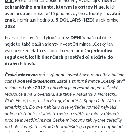
DiS.
Protože mince České mincovny vycházejí
v licenci
zahraničního emitenta, kterým je ostrov Niue,
jejich
averzní strana nese ještě jeho nezbytné atributy –
státní
znak,
nominální hodnotu
5 DOLLARS
(NZD) a rok emise
2023.
Investujte chytře, stylově a
bez DPH!
V naší nabídce
najdete také další varianty investiční mince „Český lev“
vyrobené ze zlata i stříbra. To vám umožní
jednoduše
regulovat, kolik finančních prostředků uložíte do
drahých kovů.
Česká mincovna
má s výrobou investičních mincí (tzv. bullion
coins)
bohaté zkušenosti.
Zlaté a stříbrné mince
„Český lev“
razíme od roku
2017
a oblíbili si je investoři nejen v České
republice a na Slovensku, ale také v Maďarsku, Německu,
Číně, Hongkongu, Jižní Koreji, Kanadě či Spojených státech
amerických. Do své nabídky si je vyžádal rovněž největší
online distributor drahých kovů na světě. Jedním z důvodů,
proč se investiční mince České mincovny tak rychle zařadily
po bok slavných světových protějšků (jakými jsou například