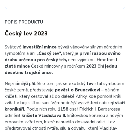
POPIS PRODUKTU
Český lev 2023
Světové
investiční mince
bývají věnovány silným národním
symbolům a ani
„Český lev“,
který je
první ražbou svého
druhu určenou pro český trh,
není výjimkou. Hmotnost
zlaté mince
České mincovny s ročníkem
2023
činí
jednu
desetinu trojské unce.
Nejznámější příběh o tom, jak se exotický
lev
stal symbolem
české země, představuje
pověst o Bruncvíkovi
– bájném
knížeti, který cestoval až do daleké Afriky, kde pomohl králi
zvířat v boji s lítou saní. Věrohodnější vysvětlení nabízejí
staří
kronikáři.
Podle nich roku
1158
císař Fridrich I. Barbarossa
odměnil
knížete Vladislava II.
královskou korunou a novým
erbovním zvířetem, které nahradilo dosavadní orlici. Lev
představoval ctnosti rytíře, sílu a odvahu, které Vladislav