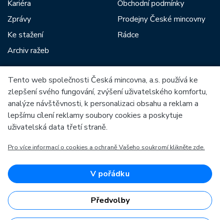
Kariéra
Obchodní podmínky
Zprávy
Prodejny České mincovny
Ke stažení
Rádce
Archiv ražeb
Tento web společnosti Česká mincovna, a.s. používá ke
Mezi naše partnery patří:
zlepšení svého fungování, zvýšení uživatelského komfortu,
analýze návštěvnosti, k personalizaci obsahu a reklam a
lepšímu cílení reklamy soubory cookies a poskytuje
uživatelská data třetí straně.
Pro více informací o cookies a ochraně Vašeho soukromí klikněte zde.
Evropská unie
Evropský fond pro regionální rozvoj
OP Podnikání a inovace pro konkurenceschopnost
Evropská unie
V pořádku
Evropský fond pro regionální rozvoj
Investice do vaší budoucnosti
Předvolby