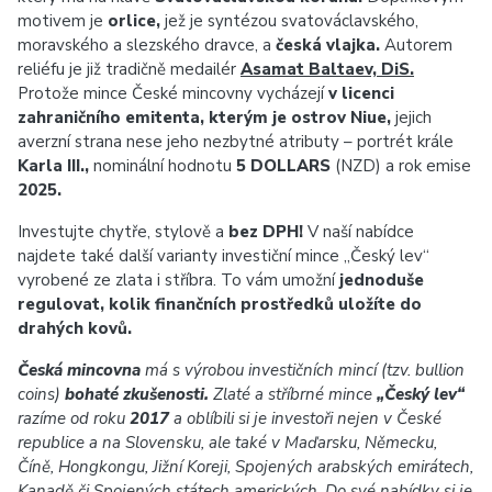
motivem je
orlice,
jež je syntézou svatováclavského,
moravského a slezského dravce, a
česká vlajka.
Autorem
reliéfu je již tradičně medailér
Asamat Baltaev, DiS.
Protože mince České mincovny vycházejí
v licenci
zahraničního emitenta, kterým je ostrov Niue,
jejich
averzní strana nese jeho nezbytné atributy – portrét krále
Karla III.,
nominální hodnotu
5 DOLLARS
(NZD) a rok emise
2025.
Investujte chytře, stylově a
bez DPH!
V naší nabídce
najdete také další varianty investiční mince „Český lev“
vyrobené ze zlata i stříbra. To vám umožní
jednoduše
regulovat, kolik finančních prostředků uložíte do
drahých kovů.
Česká mincovna
má s výrobou investičních mincí (tzv. bullion
coins)
bohaté zkušenosti.
Zlaté a stříbrné mince
„Český lev“
razíme od roku
2017
a oblíbili si je investoři nejen v České
republice a na Slovensku, ale také v Maďarsku, Německu,
Číně, Hongkongu, Jižní Koreji, Spojených arabských emirátech,
Kanadě či Spojených státech amerických. Do své nabídky si je