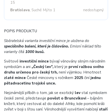
15
Bratislava
, Suché Mýto 1
nedostupný
POPIS PRODUKTU
Sběratelská varianta investiční mince je uložena do
speciálního balení, které je číslováno.
Emisní náklad této
varianty čítá
1000 kusů.
Světové
investiční mince
bývají věnovány silným národním
symbolům a ani
„Český lev“,
který je
první ražbou svého
druhu určenou pro český trh,
není výjimkou. Hmotnost
zlaté mince
České mincovny s ročníkem
2025
činí
jednu
pětadvacetinu trojské unce.
Nejznámější příběh o tom, jak se exotický
lev
stal symbolem
české země, představuje
pověst o Bruncvíkovi
– bájném
knížeti, který cestoval až do daleké Afriky, kde pomohl králi
zvířat v boji s lítou saní. Věrohodnější vysvětlení nabízejí
staří