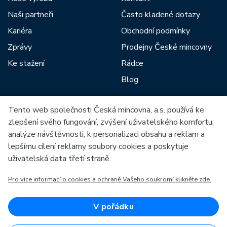
Naši partneři
Často kladené dotazy
Kariéra
Obchodní podmínky
Zprávy
Prodejny České mincovny
Ke stažení
Rádce
Blog
Tento web společnosti Česká mincovna, a.s. používá ke
Mezi naše partnery patří:
zlepšení svého fungování, zvýšení uživatelského komfortu,
analýze návštěvnosti, k personalizaci obsahu a reklam a
lepšímu cílení reklamy soubory cookies a poskytuje
uživatelská data třetí straně.
Pro více informací o cookies a ochraně Vašeho soukromí klikněte zde.
Evropská unie
Evropský fond pro regionální rozvoj
OP Podnikání a inovace pro konkurenceschopnost
Evropská unie
V pořádku
Evropský fond pro regionální rozvoj
Investice do vaší budoucnosti