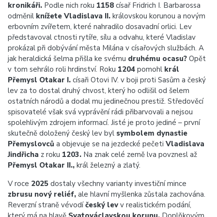
kronikáři.
Podle nich roku
1158
císař Fridrich I. Barbarossa
odměnil
knížete Vladislava II.
královskou korunou a novým
erbovním zvířetem, které nahradilo dosavadní orlici. Lev
představoval ctnosti rytíře, sílu a odvahu, které Vladislav
prokázal při dobývání města Milána v císařových službách. A
jak heraldická šelma přišla ke svému
druhému ocasu?
Opět
v tom sehrálo roli hrdinství. Roku
1204
pomohl
král
Přemysl Otakar I.
císaři Otovi IV. v boji proti Sasům a český
lev za to dostal druhý chvost, který ho odlišil od šelem
ostatních národů a dodal mu jedinečnou prestiž. Středověcí
spisovatelé však svá vyprávění rádi přibarvovali a nejsou
spolehlivým zdrojem informací. Jisté je proto jediné – první
skutečně doložený český lev byl
symbolem dynastie
Přemyslovců
a objevuje se na jezdecké pečeti
Vladislava
Jindřicha
z roku
1203.
Na znak celé země lva povznesl až
Přemysl Otakar II.,
král železný a zlatý.
V roce
2025
dostaly všechny varianty investiční mince
zbrusu nový reliéf,
ale hlavní myšlenka zůstala zachována.
Reverzní straně vévodí
český lev
v realistickém podání,
který má na hlavě
Svatováclavskou korunu.
Doplňkovým