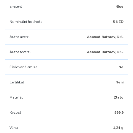
Emitent
Niue
Nominální hodnota
5 NZD
Autor averzu
Asamat Baltaev, DiS.
Autor reverzu
Asamat Baltaev, DiS.
Číslovaná emise
Ne
Certifikát
Není
Materiál
Zlato
Ryzost
999,9
Váha
1,24 g