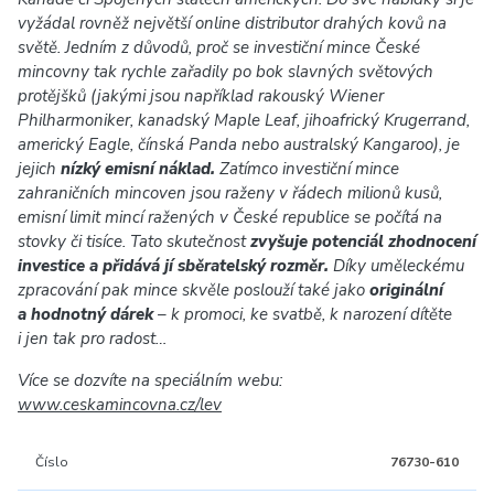
vyžádal rovněž největší online distributor drahých kovů na
světě. Jedním z důvodů, proč se investiční mince České
mincovny tak rychle zařadily po bok slavných světových
protějšků (jakými jsou například rakouský Wiener
Philharmoniker, kanadský Maple Leaf, jihoafrický Krugerrand,
americký Eagle, čínská Panda nebo australský Kangaroo), je
jejich
nízký emisní náklad.
Zatímco investiční mince
zahraničních mincoven jsou raženy v řádech milionů kusů,
emisní limit mincí ražených v České republice se počítá na
stovky či tisíce. Tato skutečnost
zvyšuje potenciál zhodnocení
investice a přidává jí sběratelský rozměr.
Díky uměleckému
zpracování pak mince skvěle poslouží také jako
originální
a hodnotný dárek
– k promoci, ke svatbě, k narození dítěte
i jen tak pro radost…
Více se dozvíte na speciálním webu:
www.ceskamincovna.cz/lev
Číslo
76730-610