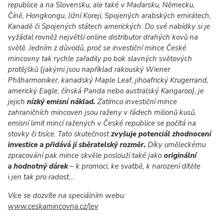
republice a na Slovensku, ale také v Maďarsku, Německu,
Číně, Hongkongu, Jižní Koreji, Spojených arabských emirátech,
Kanadě či Spojených státech amerických. Do své nabídky si je
vyžádal rovněž největší online distributor drahých kovů na
světě. Jedním z důvodů, proč se investiční mince České
mincovny tak rychle zařadily po bok slavných světových
protějšků (jakými jsou například rakouský Wiener
Philharmoniker, kanadský Maple Leaf, jihoafrický Krugerrand,
americký Eagle, čínská Panda nebo australský Kangaroo), je
jejich
nízký emisní náklad.
Zatímco investiční mince
zahraničních mincoven jsou raženy v řádech milionů kusů,
emisní limit mincí ražených v České republice se počítá na
stovky či tisíce. Tato skutečnost
zvyšuje potenciál zhodnocení
investice a přidává jí sběratelský rozměr.
Díky uměleckému
zpracování pak mince skvěle poslouží také jako
originální
a hodnotný dárek
– k promoci, ke svatbě, k narození dítěte
i jen tak pro radost…
Více se dozvíte na speciálním webu:
www.ceskamincovna.cz/lev