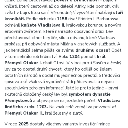
české země, představuje
pověst o Bruncvíkovi
– bájném
knížeti, který cestoval až do daleké Afriky, kde pomohl králi
zvířat v boji s lítou saní. Věrohodnější vysvětlení nabízejí
staří
kronikáři.
Podle nich roku
1158
císař Fridrich I. Barbarossa
odměnil
knížete Vladislava II.
královskou korunou a novým
erbovním zvířetem, které nahradilo dosavadní orlici. Lev
představoval ctnosti rytíře, sílu a odvahu, které Vladislav
prokázal při dobývání města Milána v císařových službách. A
jak heraldická šelma přišla ke svému
druhému ocasu?
Opět
v tom sehrálo roli hrdinství. Roku
1204
pomohl
král
Přemysl Otakar I.
císaři Otovi IV. v boji proti Sasům a český
lev za to dostal druhý chvost, který ho odlišil od šelem
ostatních národů a dodal mu jedinečnou prestiž. Středověcí
spisovatelé však svá vyprávění rádi přibarvovali a nejsou
spolehlivým zdrojem informací. Jisté je proto jediné – první
skutečně doložený český lev byl
symbolem dynastie
Přemyslovců
a objevuje se na jezdecké pečeti
Vladislava
Jindřicha
z roku
1203.
Na znak celé země lva povznesl až
Přemysl Otakar II.,
král železný a zlatý.
V roce
2025
dostaly všechny varianty investiční mince