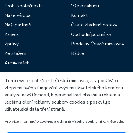
Profil společnosti
Vše o nákupu
Naše výroba
Kontakt
Naši partneři
Často kladené dotazy
Kariéra
Obchodní podmínky
Zprávy
Prodejny České mincovny
Ke stažení
Rádce
Archiv ražeb
Tento web společnosti Česká mincovna, a.s. používá ke
Mezi naše partnery patří:
zlepšení svého fungování, zvýšení uživatelského komfortu,
analýze návštěvnosti, k personalizaci obsahu a reklam a
lepšímu cílení reklamy soubory cookies a poskytuje
uživatelská data třetí straně.
Pro více informací o cookies a ochraně Vašeho soukromí klikněte zde.
Evropská unie
Evropský fond pro regionální rozvoj
OP Podnikání a inovace pro konkurenceschopnost