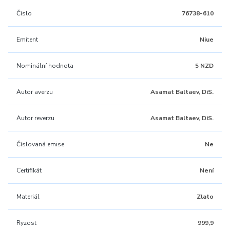
Číslo
76738-610
Emitent
Niue
Nominální hodnota
5 NZD
Autor averzu
Asamat Baltaev, DiS.
Autor reverzu
Asamat Baltaev, DiS.
Číslovaná emise
Ne
Certifikát
Není
Materiál
Zlato
Ryzost
999,9