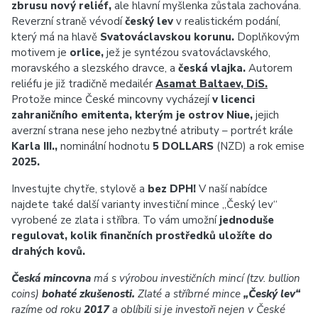
zbrusu nový reliéf,
ale hlavní myšlenka zůstala zachována.
Reverzní straně vévodí
český lev
v realistickém podání,
který má na hlavě
Svatováclavskou korunu.
Doplňkovým
motivem je
orlice,
jež je syntézou svatováclavského,
moravského a slezského dravce, a
česká vlajka.
Autorem
reliéfu je již tradičně medailér
Asamat Baltaev, DiS.
Protože mince České mincovny vycházejí
v licenci
zahraničního emitenta, kterým je ostrov Niue,
jejich
averzní strana nese jeho nezbytné atributy – portrét krále
Karla III.,
nominální hodnotu
5 DOLLARS
(NZD) a rok emise
2025.
Investujte chytře, stylově a
bez DPH!
V naší nabídce
najdete také další varianty investiční mince „Český lev“
vyrobené ze zlata i stříbra. To vám umožní
jednoduše
regulovat, kolik finančních prostředků uložíte do
drahých kovů.
Česká mincovna
má s výrobou investičních mincí (tzv. bullion
coins)
bohaté zkušenosti.
Zlaté a stříbrné mince
„Český lev“
razíme od roku
2017
a oblíbili si je investoři nejen v České