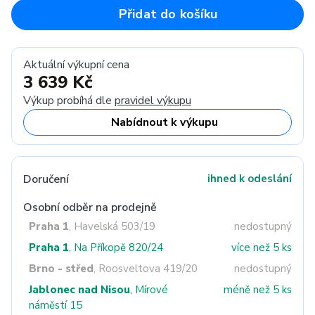
Přidat do košíku
Aktuální výkupní cena
3 639 Kč
Výkup probíhá dle
pravidel výkupu
Nabídnout k výkupu
Doručení
ihned k odeslání
Osobní odběr na prodejně
Praha 1
, Havelská 503/19
nedostupný
Praha 1
, Na Příkopě 820/24
více než 5 ks
Brno - střed
, Roosveltova 419/20
nedostupný
Jablonec nad Nisou
, Mírové
méně než 5 ks
náměstí 15