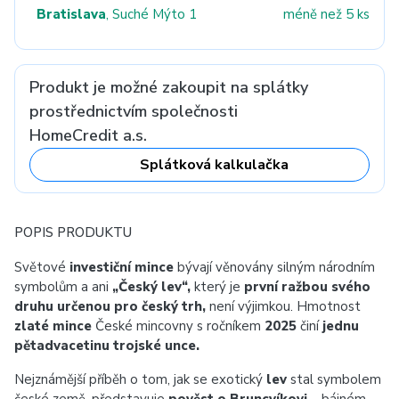
Bratislava
, Suché Mýto 1
méně než 5 ks
Produkt je možné zakoupit na splátky
prostřednictvím společnosti
HomeCredit a.s.
Splátková kalkulačka
POPIS PRODUKTU
Světové
investiční mince
bývají věnovány silným národním
symbolům a ani
„Český lev“,
který je
první ražbou svého
druhu určenou pro český trh,
není výjimkou. Hmotnost
zlaté mince
České mincovny s ročníkem
2025
činí
jednu
pětadvacetinu trojské unce.
Nejznámější příběh o tom, jak se exotický
lev
stal symbolem