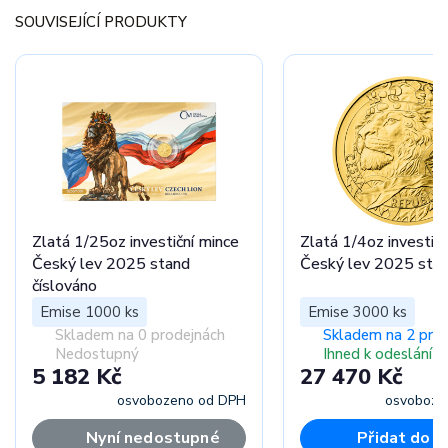
SOUVISEJÍCÍ PRODUKTY
Zlatá 1/25oz investiční mince
Zlatá 1/4oz investičn
Český lev 2025 stand
Český lev 2025 sta
číslováno
Emise 1000 ks
Emise 3000 ks
Skladem na 0 prodejnách
Skladem na 2 pro
Nedostupný
Ihned k odeslání
5 182 Kč
27 470 Kč
osvobozeno od DPH
osvoboze
Nyní nedostupné
Přidat do k