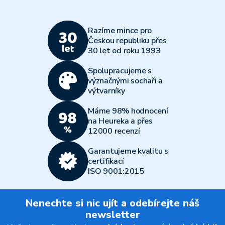
Razíme mince pro
Českou republiku přes
30 let od roku 1993
Spolupracujeme s
význačnými sochaři a
výtvarníky
Máme 98% hodnocení
na Heureka a přes
12000 recenzí
Garantujeme kvalitu s
certifikací
ISO 9001:2015
Nenechte si nic ujít a odebírejte náš
newsletter