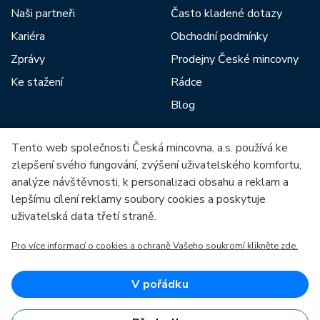
Naši partneři
Často kladené dotazy
Kariéra
Obchodní podmínky
Zprávy
Prodejny České mincovny
Ke stažení
Rádce
Blog
Tento web společnosti Česká mincovna, a.s. používá ke
Mezi naše partnery patří:
zlepšení svého fungování, zvýšení uživatelského komfortu,
analýze návštěvnosti, k personalizaci obsahu a reklam a
lepšímu cílení reklamy soubory cookies a poskytuje
uživatelská data třetí straně.
Pro více informací o cookies a ochraně Vašeho soukromí klikněte zde.
Evropská unie
Evropský fond pro regionální rozvoj
OP Podnikání a inovace pro konkurenceschopnost
Evropská unie
V pořádku
Evropský fond pro regionální rozvoj
Investice do vaší budoucnosti