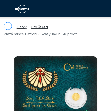
Dárky
Pro štěstí
Zlatá mince Patroni - Svatý Jakub SK proof
Previous
Ne