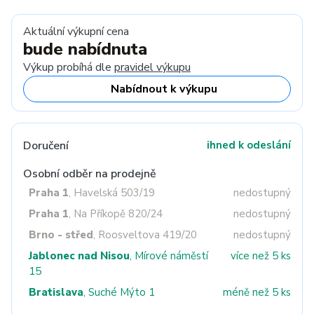
Aktuální výkupní cena
bude nabídnuta
Výkup probíhá dle
pravidel výkupu
Nabídnout k výkupu
Doručení
ihned k odeslání
Osobní odběr na prodejně
Praha 1
, Havelská 503/19
nedostupný
Praha 1
, Na Příkopě 820/24
nedostupný
Brno - střed
, Roosveltova 419/20
nedostupný
Jablonec nad Nisou
, Mírové náměstí
více než 5 ks
15
Bratislava
, Suché Mýto 1
méně než 5 ks