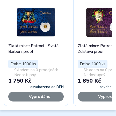
Zlatá mince Patroni - Svatá
Zlatá mince Patroni 
Barbora proof
Zdislava proof
Emise 1000 ks
Emise 1000 ks
Skladem na 0 prodejnách
Skladem na 0 pro
Nedostupný
Nedostupný
1 750 Kč
1 850 Kč
osvobozeno od DPH
osvoboze
Vyprodáno
Vyprodá