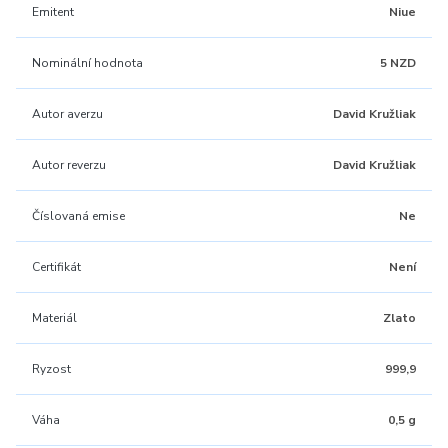
Emitent
Niue
Nominální hodnota
5 NZD
Autor averzu
David Kružliak
Autor reverzu
David Kružliak
Číslovaná emise
Ne
Certifikát
Není
Materiál
Zlato
Ryzost
999,9
Váha
0,5 g