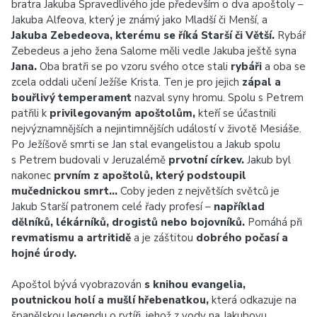
bratra Jakuba Spravedlivého jde především o dva apoštoly –
Jakuba Alfeova, který je známý jako Mladší či Menší, a
Jakuba Zebedeova, kterému se říká Starší či Větší.
Rybář
Zebedeus a jeho žena Salome měli vedle Jakuba ještě syna
Jana.
Oba bratři se po vzoru svého otce stali
rybáři
a oba se
zcela oddali učení Ježíše Krista. Ten je pro jejich
zápal a
bouřlivý temperament
nazval syny hromu. Spolu s Petrem
patřili k
privilegovaným apoštolům,
kteří se účastnili
nejvýznamnějších a nejintimnějších událostí v životě Mesiáše.
Po Ježíšově smrti se Jan stal evangelistou a Jakub spolu
s Petrem budovali v Jeruzalémě
prvotní církev.
Jakub byl
nakonec
prvním z apoštolů, který podstoupil
mučednickou smrt…
Coby jeden z největších světců je
Jakub Starší patronem celé řady profesí –
například
dělníků, lékárníků, drogistů nebo bojovníků.
Pomáhá při
revmatismu a artritidě
a je záštitou
dobrého počasí a
hojné úrody.
Apoštol bývá vyobrazován
s knihou evangelia,
poutnickou holí a mušlí hřebenatkou,
která odkazuje na
španělskou legendu o rytíři, jehož z vody na Jakubovu