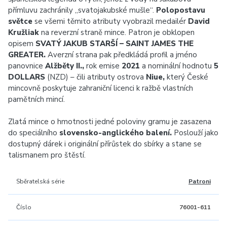
přímluvu zachránily „svatojakubské mušle“.
Polopostavu
světce
se všemi těmito atributy vyobrazil medailér
David
Kružliak
na reverzní straně mince. Patron je obklopen
opisem
SVATÝ JAKUB STARŠÍ – SAINT JAMES THE
GREATER.
Averzní strana pak předkládá profil a jméno
panovnice
Alžběty II.,
rok emise
2021
a nominální hodnotu
5
DOLLARS
(NZD) – čili atributy ostrova
Niue,
který České
mincovně poskytuje zahraniční licenci k ražbě vlastních
pamětních mincí.
Zlatá mince o hmotnosti jedné poloviny gramu je zasazena
do speciálního
slovensko-anglického balení.
Poslouží jako
dostupný dárek i originální přírůstek do sbírky a stane se
talismanem pro štěstí.
Sběratelská série
Patroni
Číslo
76001-611