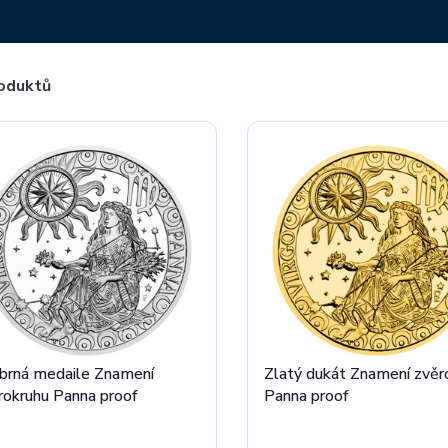
oduktů
íbrná medaile Znamení
Zlatý dukát Znamení zvěr
rokruhu Panna proof
Panna proof