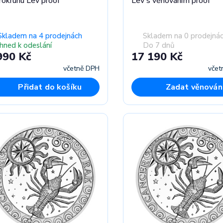
rokruhu Lev proof
Lev s věnováním proof
Skladem na 4 prodejnách
Skladem na 0 prodejná
Ihned k odeslání
Do 7 dnů
990 Kč
17 190 Kč
včetně DPH
včet
Přidat do košíku
Zadat věnován