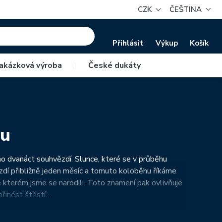
CZK
ČEŠTINA
Přihlásit
Výkup
Košík
akázková výroba
|
České dukáty
hu
 dvanáct souhvězdí. Slunce, které se v průběhu
dí přibližně jeden měsíc a tomuto koloběhu říkáme
e kterém jsme se narodili. Toto znamení pak ovlivňuje
přinést štěstí…