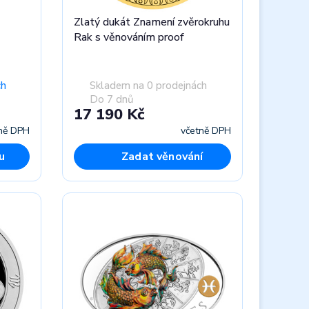
Zlatý dukát Znamení zvěrokruhu
Rak s věnováním proof
ch
Skladem na 0 prodejnách
Do 7 dnů
17 190 Kč
ně DPH
včetně DPH
u
Zadat věnování