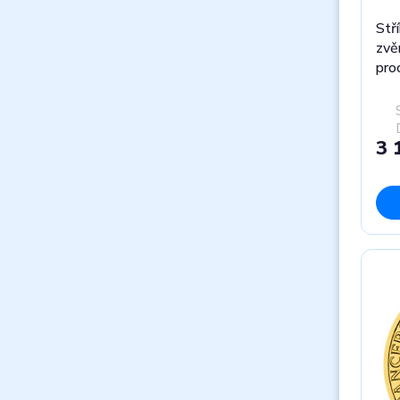
Stř
zvě
pro
3 