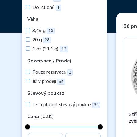
Do 21 dnů
1
Váha
56 pr
3,49 g
16
20 g
28
1 oz (31,1 g)
12
Rezervace / Prodej
Pouze rezervace
2
Již v prodeji
54
Slevový poukaz
Lze uplatnit slevový poukaz
30
Stř
Cena [CZK]
zvě