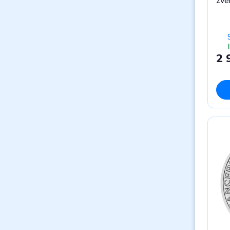
zvě
2 