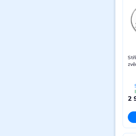
Stř
zvěr
2 