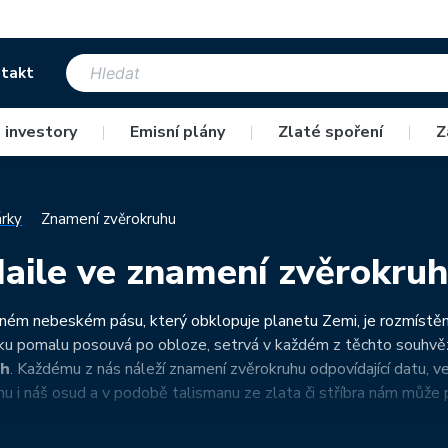
takt
 investory
|
Emisní plány
|
Zlaté spoření
|
Z
rky
Znamení zvěrokruhu
aile ve znamení zvěrokru
ém nebeském pásu, který obklopuje planetu Zemi, je rozmístěno
ku pomalu posouvá po obloze, setrvá v každém z těchto souhvěz
uh
. Každému z nás náleží znamení zvěrokruhu odpovídající datu, v
hu i náš osud a v podobě talismanu ze zlata či stříbra nám může 