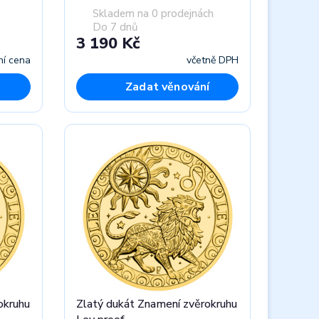
Skladem na 0 prodejnách
Do 7 dnů
3 190 Kč
ní cena
včetně DPH
Zadat věnování
okruhu
Zlatý dukát Znamení zvěrokruhu