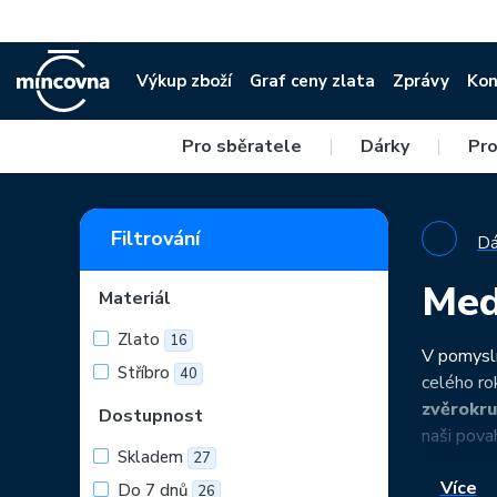
Výkup zboží
Graf ceny zlata
Zprávy
Kon
Pro sběratele
|
Dárky
|
Pro
Filtrování
Dá
Med
Materiál
Zlato
16
V pomysln
Stříbro
40
celého ro
zvěrokr
Dostupnost
naši pova
Skladem
27
Více
Do 7 dnů
26