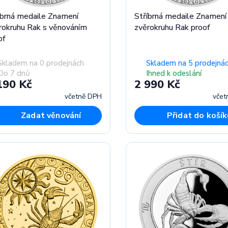
íbrná medaile Znamení
Stříbrná medaile Znamení
rokruhu Rak s věnováním
zvěrokruhu Rak proof
of
Skladem na 0 prodejnách
Skladem na 5 prodejná
Do 7 dnů
Ihned k odeslání
190 Kč
2 990 Kč
včetně DPH
včet
Zadat věnování
Přidat do košík