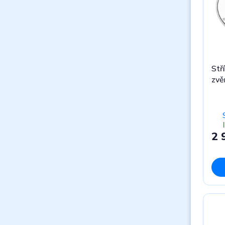
Stř
zvě
2 