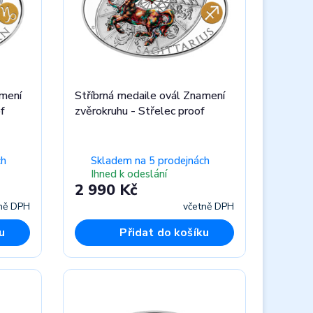
amení
Stříbrná medaile ovál Znamení
f
zvěrokruhu - Střelec proof
ch
Skladem na 5 prodejnách
Ihned k odeslání
2 990 Kč
ně DPH
včetně DPH
u
Přidat do košíku