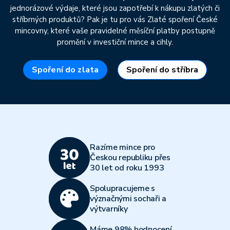
jednorázové výdaje, které jsou zapotřebí k nákupu zlatých či
stříbrných produktů? Pak je tu pro vás Zlaté spoření České
mincovny, které vaše pravidelné měsíční platby postupně
promění v investiční mince a cihly.
Spoření do zlata
Spoření do stříbra
Razíme mince pro
Českou republiku přes
30 let od roku 1993
Spolupracujeme s
význačnými sochaři a
výtvarníky
Máme 98% hodnocení