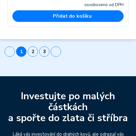
osvobozeno od DPH
Přidat do košíku
1
2
3
Investujte po malých
částkách
a spořte do zlata či stříbra
Láká vás investování do drahých kovů, ale odrazují vás