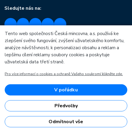
Sledujte nás na:
Tento web společnosti Česká mincovna, a.s. používá ke
O České mincovně
Informace o nákupu
zlepšení svého fungování, zvýšení uživatelského komfortu,
analýze návštěvnosti, k personalizaci obsahu a reklam a
Profil společnosti
Vše o nákupu
lepšímu cílení reklamy soubory cookies a poskytuje
uživatelská data třetí straně.
Naše výroba
Kontakt
Naši partneři
Často kladené dotazy
Pro více informací o cookies a ochraně Vašeho soukromí klikněte zde.
Kariéra
Obchodní podmínky
V pořádku
Zprávy
Prodejny České mincovny
Ke stažení
Rádce
Předvolby
Archiv ražeb
Odmítnout vše
Mezi naše partnery patří: