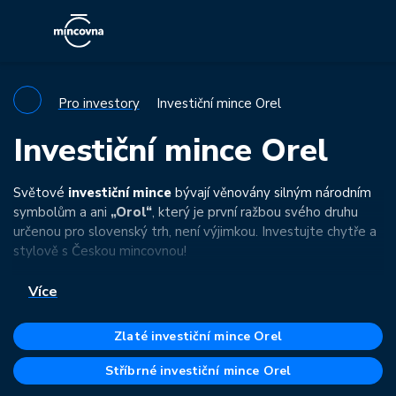
Pro investory
Investiční mince Orel
Investiční mince Orel
Světové
investiční mince
bývají věnovány silným národním
symbolům a ani
„Orol“
, který je první ražbou svého druhu
určenou pro slovenský trh, není výjimkou. Investujte chytře a
stylově s Českou mincovnou!
Více
Zlaté investiční mince Orel
Stříbrné investiční mince Orel