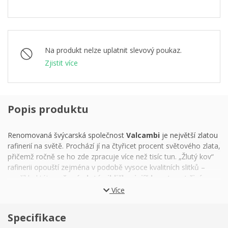
Na produkt nelze uplatnit slevový poukaz.
Zjistit více
Popis produktu
Renomovaná švýcarská společnost
Valcambi
je největší zlatou
rafinerií na světě. Prochází jí na čtyřicet procent světového zlata,
přičemž ročně se ho zde zpracuje více než tisíc tun. „Žlutý kov“
rafinerii opouští zejména v podobě vysoce kvalitních slitků –
například této
ražené zlaté cihličky, jejíž hmotnost činí
500 gramů.
Více
Rafinerie Valcambi se zabývá zpracováním drahých kovů déle
Specifikace
než šest desítek let a její historie je úzce spjata s globální