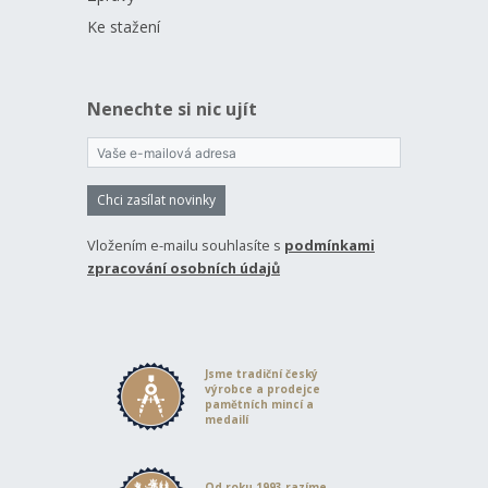
Ke stažení
Nenechte si nic ujít
Chci zasílat novinky
Vložením e-mailu souhlasíte s
podmínkami
zpracování osobních údajů
Jsme tradiční český
výrobce a prodejce
pamětních mincí a
medailí
Od roku 1993 razíme