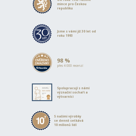
mince pro Českou
republiku
Jsme s vámi již 30 let od
roku 1993
98 %
přes 4 000 recenzí
Spolupracují s námi
význační sochaři a
výtvarníci
S našimi výrobky
se denně setkává
10 milionů lidí