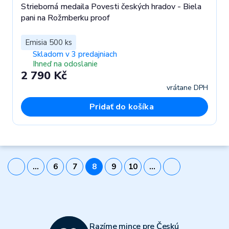
Strieborná medaila Povesti českých hradov - Biela
pani na Rožmberku proof
Emisia 500 ks
Skladom v 3 predajniach
Ihneď na odoslanie
2 790 Kč
vrátane DPH
Pridať do košíka
…
6
7
8
9
10
…
Razíme mince pre Českú