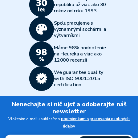
republiku už viac ako 30
rokov od roku 1993
Spolupracujeme s
významnými sochármi a
výtvarníkmi
Máme 98% hodnotenie
na Heureka a viac ako
12000 recenzií
We guarantee quality
with ISO 9001:2015
certification
Nenechajte si nič ujsť a odoberajte náš
newsletter
Vložením e-mailu súhlasíte s
podmienkami spracovania osobných
údajov