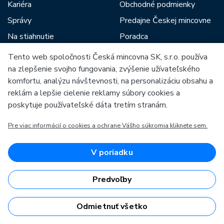
Kariéra
Obchodné podmienky
Správy
Predajne Českej mincovne
Na stiahnutie
Poradca
Blog
Tento web spoločnosti Česká mincovna SK, s.r.o. používa
na zlepšenie svojho fungovania, zvýšenie užívateľského
komfortu, analýzu návštevnosti, na personalizáciu obsahu a
Medzi našich partnerov patria:
reklám a lepšie cielenie reklamy súbory cookies a
poskytuje používateľské dáta tretím stranám.
Pre viac informácií o cookies a ochrane Vášho súkromia kliknete sem.
Európska únia
V poriadku
Európsky fond pre regionálny rozvoj
OP Podnikanie a inovácie pre konkurencieschopnosť
Európska únia
Predvoľby
Európsky fond pre regionálny rozvoj
Investície do vašej budúcnosti
Odmietnuť všetko