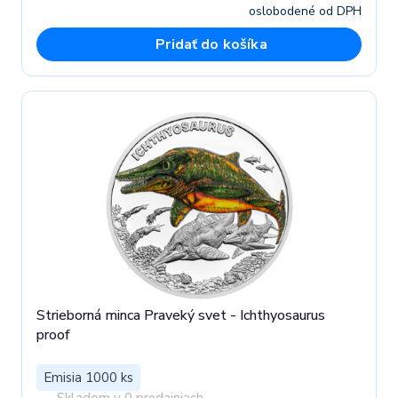
oslobodené od DPH
Pridať do košíka
Strieborná minca Praveký svet - Ichthyosaurus
proof
Emisia 1000 ks
Skladom v 0 predajniach