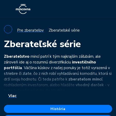
Pre zberateľov
Zberateľské série
Zberateľské série
Zberateľstvo
mincí patrí k tým najkrajším záľubám, ale
zároveň ide aj o rozumnú diverzifikáciu
investičného
portfólia
. Väčšina kúskov z našej ponuky je totiž vyrazená v
striebre či zlate, čo z nich robí vyhľadávanú komoditu, ktorá si
drží svoju hodnotu. Či teda patríte k
zberateľom mincí
,
rozhľadeným investorom, alebo hľadáte
vhodný darček
- v
tejto kategórii nájdete, čo hľadáte.
Viac
Prehľadne rozdelené tematické série vám umožnia rýchlejšie
nájsť ten správny kúsok. Individuálne
zberateľstvo mincí
je
História
často spojené aj so záľubou v rôznych iných oblastiach života,