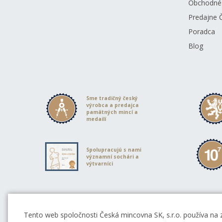
Obchodné
Predajne 
Poradca
Blog
Sme tradičný český
výrobca a predajca
pamätných mincí a
medailí
Spolupracujú s nami
významní sochári a
výtvarníci
Partneri Českej mincovne
Tento web spoločnosti Česká mincovna SK, s.r.o. používa na 