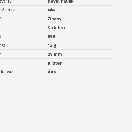
everzu
David Paulík
ná emisia
Nie
át
Žiadny
l
Striebro
ť
999
osť
13 g
r
28 mm
Blister
 kapsule
Áno