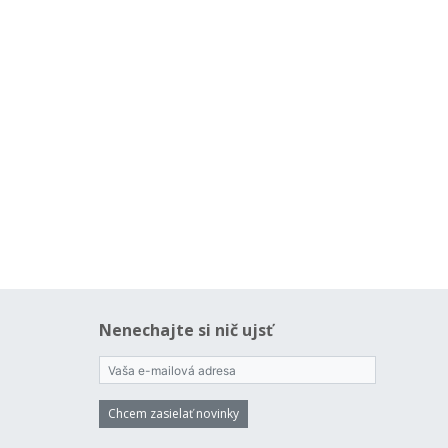
Nenechajte si nič ujsť
Chcem zasielať novinky