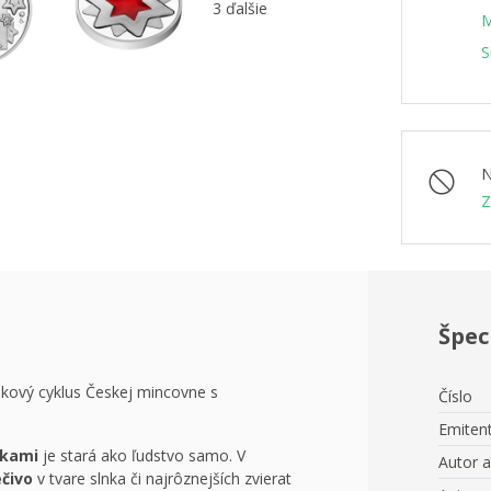
3 ďalšie
M
S
N
Z
Špec
ekový cyklus Českej mincovne s
Číslo
Emiten
tkami
je stará ako ľudstvo samo. V
Autor 
čivo
v tvare slnka či najrôznejších zvierat