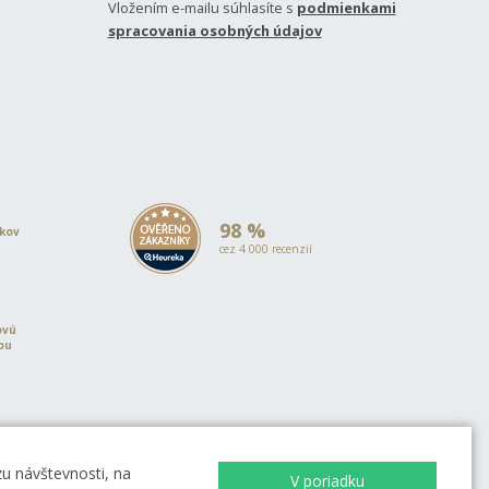
Vložením e-mailu súhlasíte s
podmienkami
spracovania osobných údajov
98 %
okov
cez 4 000 recenzií
ovú
iou
u návštevnosti, na
V poriadku