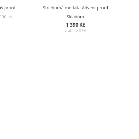
áš proof
Strieborná medaila Advent proof
000 ks
Skladom
1 390 Kč
vrátane DPH