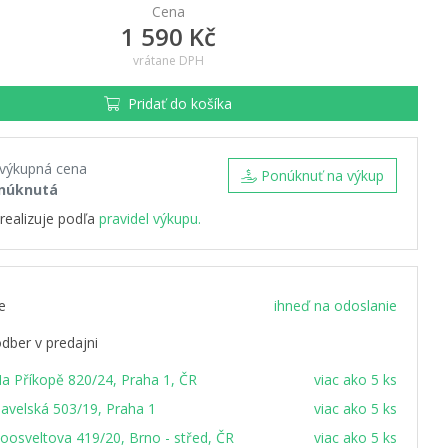
Cena
1 590 Kč
vrátane DPH
Pridať do košíka
 výkupná cena
Ponúknuť na výkup
núknutá
realizuje podľa
pravidel výkupu.
e
ihneď na odoslanie
dber v predajni
a Příkopě 820/24, Praha 1, ČR
viac ako 5 ks
avelská 503/19, Praha 1
viac ako 5 ks
oosveltova 419/20, Brno - střed, ČR
viac ako 5 ks