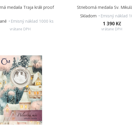
rná medaila Traja králi proof
Strieborná medaila Sv. Mikul
Skladom
Emisný náklad 1
dané
Emisný náklad 1000 ks
1 390 Kč
vrátane DPH
vrátane DPH