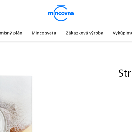
misný plán
Mince sveta
Zákazková výroba
Vykúpime
St