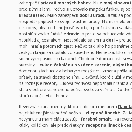
zabezpečiť
priazeň mocných bohov.
Na
zimný slnovrat
pred zlými silami. Pečivo si uchovalo magickú funkciu aj po 
kresťanstvo.
Malo zabezpečiť
dobrú úrodu,
a tak sa pod
hospodár pripravil zo svojej vlastnej úrody. Nič nesmelo pr
o stromy, aby plodili hojnosť ovocia, a použitá voda sa dáv
posilniť rovnako ľudské
zdravie,
a preto sa ochucovalo zdr
napríklad aj cesnakom. Nezabúdalo sa ani na
deti
– pre tie
mohli hrať a potom ich zjesť. Pečivo tak, ako ho poznáme d
českých krajín sa dostalo zo susedného Nemecka. Išlo o na
snehových pusiniek či karamel. Chudobné domácnosti si vša
suroviny –
cukor, čokoládu a vzácne korenie, akými bol
doménou šľachticov a bohatých mešťanov. Zmena prišla a
prísady sa stávali dostupnejšími. Dievčatá, ktoré slúžili v 
najrôznejšie recepty. Ľudová tvorivosť nepoznala hraníc a v
stala v odbore vianočného pečiva svetová veľmoc. Do dneš
ktorá napečie viac druhov…
Reverzná strana medaily, ktorá je dielom medailéra
Davida
najobľúbenejšie vianočné pečivo –
zliepané linecké.
Zatia
nevyhnutnú marmeládu zastúpil
farebný smalt.
Na reverz
kúsky koláčikov, ale predovšetkým
recept na linecké ces