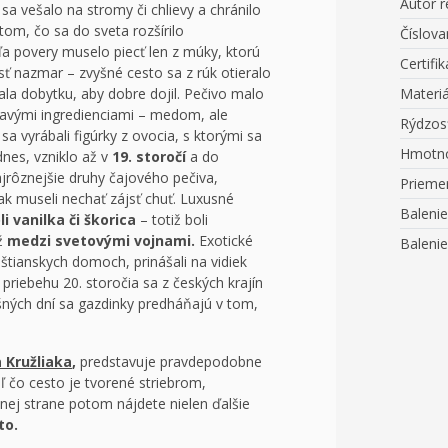
Autor r
sa vešalo na stromy či chlievy a chránilo
tom, čo sa do sveta rozšírilo
Číslova
ľa povery muselo piecť len z múky, ktorú
Certifik
ísť nazmar – zvyšné cesto sa z rúk otieralo
ala dobytku, aby dobre dojil. Pečivo malo
Materiá
avými ingredienciami – medom, ale
Rýdzos
 sa vyrábali figúrky z ovocia, s ktorými sa
Hmotn
nes, vzniklo až v
19. storočí
a do
jrôznejšie druhy čajového pečiva,
Prieme
k museli nechať zájsť chuť. Luxusné
Balenie
i vanilka či škorica
– totiž boli
ž
medzi svetovými vojnami.
Exotické
Balenie
meštianskych domoch, prinášali na vidiek
 priebehu 20. storočia sa z českých krajín
ných dní sa gazdinky predháňajú v tom,
 Kružliaka
,
predstavuje pravdepodobne
ľ čo cesto je tvorené striebrom,
nej strane potom nájdete nielen ďalšie
to.