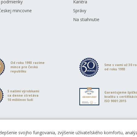
 podmienky
Kariéra
Českej mincovne
Správy
Na stiahnutie
Od roku 1993 razíme
Sme s vami už 30 r
mince pre Českú
od roku 1993
republiku
S našimi výrobkami
Garantujeme špičk
sa denne stretáva
kvalitu s certifikác
10 miliónov ľudí
ISO 9001:2015
zlepšenie svojho fungovania, zvýšenie užívateľského komfortu, analýz