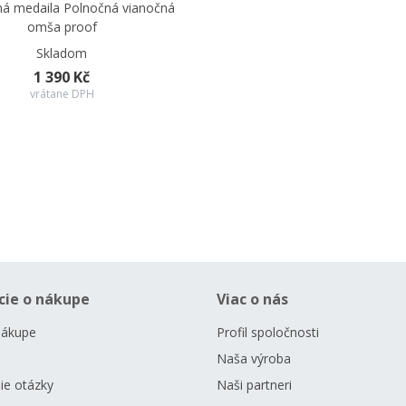
ná medaila Polnočná vianočná
omša proof
Skladom
1 390 Kč
vrátane DPH
cie o nákupe
Viac o nás
nákupe
Profil spoločnosti
Naša výroba
ie otázky
Naši partneri