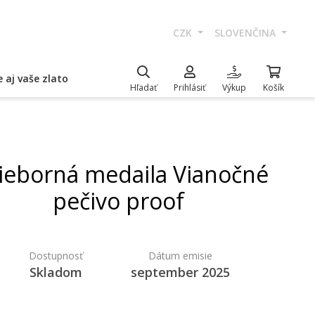
CZK
SLOVENČINA
 aj vaše zlato
Hľadať
Prihlásiť
Výkup
Košík
rieborná medaila Vianočné
pečivo proof
Dostupnosť
Dátum emisie
Skladom
september 2025