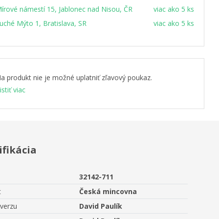
írové námestí 15, Jablonec nad Nisou, ČR
viac ako 5 ks
uché Mýto 1, Bratislava, SR
viac ako 5 ks
a produkt nie je možné uplatniť zľavový poukaz.
istiť viac
ifikácia
32142-711
t
Česká mincovna
averzu
David Paulík