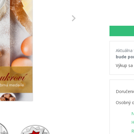
Next
Aktuálna
bude po
Výkup sa 
Doručeni
Osobný o
N
H
R