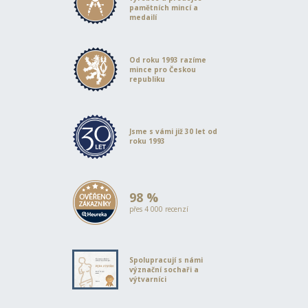
pamětních mincí a
medailí
Od roku 1993 razíme
mince pro Českou
republiku
Jsme s vámi již 30 let od
roku 1993
98 %
přes 4 000 recenzí
Spolupracují s námi
význační sochaři a
výtvarníci