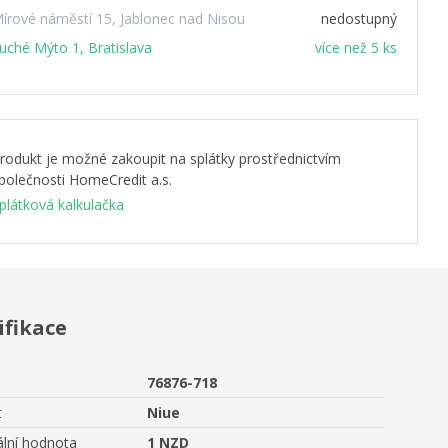
írové náměstí 15, Jablonec nad Nisou
nedostupný
uché Mýto 1, Bratislava
více než 5 ks
rodukt je možné zakoupit na splátky prostřednictvím
polečnosti HomeCredit a.s.
plátková kalkulačka
ifikace
76876-718
t
Niue
lní hodnota
1 NZD