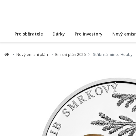
Pro sběratele
Dárky
Pro investory
Nový emisn
Nový emisní plán
Emisní plán 2026
Stříbrná mince Houby -