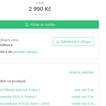
Cena
2 990 Kč
včetně DPH
Přidat do košíku
výkupní cena
Nabídnout k výkupu
bídnuta
obíhá dle
pravidel výkupu.
ihned k odeslání
dběr na prodejně
a Příkopě 820/24, Praha 1
více než 5 ks
avelská 503/19, Praha 1
méně než 5 ks
oosveltova 419/20, Brno - střed
méně než 5 ks