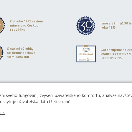
Od roku 1993 razíme
Jsme s vámi již 30 l
mince pro Českou
roku 1993
republiku
S našimi výrobky
Garantujeme špičk
se denně setkává
kvalitu s certifikací
10 milionů lidí
ISO 9001:2015
ní svého fungování, zvýšení uživatelského komfortu, analýze návštěvn
skytuje uživatelská data třetí straně.
de.