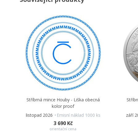
Stříbrná mince Houby - Liška obecná
Stříb
kolor proof
listopad 2026
Emisní náklad 1000 ks
září 
3 690 Kč
orientační cena