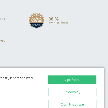
98 %
et od
přes 4 000 recenzí
ovou
EVROPSKÁ UNIE
Evropský fond pro regionální rozvoj
OP Podnikání a inovace pro
osti, k personalizaci
V pořádku
konkurenceschopnost
EVROPSKÁ UNIE
Evropský fond pro regionální rozvoj
Investice do vaší budoucnosti
Předvolby
Odmítnout vše