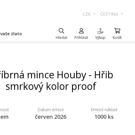
CZK
ČEŠTINA
vaše zlato
Hledat
Přihlásit
Výkup
Košík
říbrná mince Houby - Hřib
smrkový kolor proof
nost
Datum emise
Emisní náklad
dem
červen 2026
1000 ks