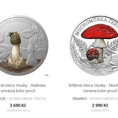
rná mince Houby - Hadovka
Stříbrná mince Houby - Mu
smrdutá kolor proof
červená kolor proof
2026
Emisní náklad 1000 ks
Skladem
Emisní náklad 1
3 690 Kč
2 990 Kč
orientační cena
včetně DPH