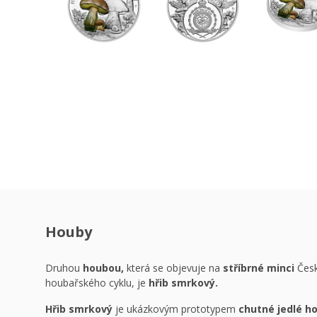
Houby
Druhou
houbou,
která se objevuje na
stříbrné minci
Česk
houbařského cyklu, je
hřib smrkový.
Hřib smrkový
je ukázkovým prototypem
chutné jedlé h