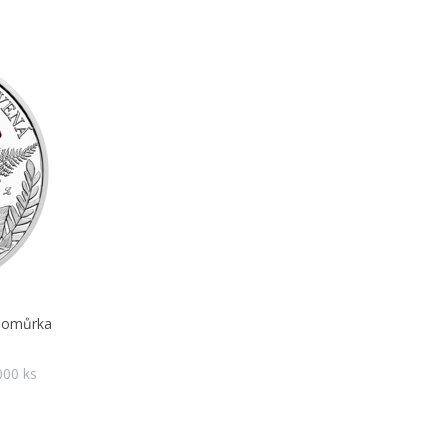
chomůrka
000 ks