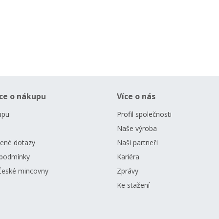
ce o nákupu
Více o nás
upu
Profil společnosti
Naše výroba
dené dotazy
Naši partneři
podmínky
Kariéra
České mincovny
Zprávy
Ke stažení