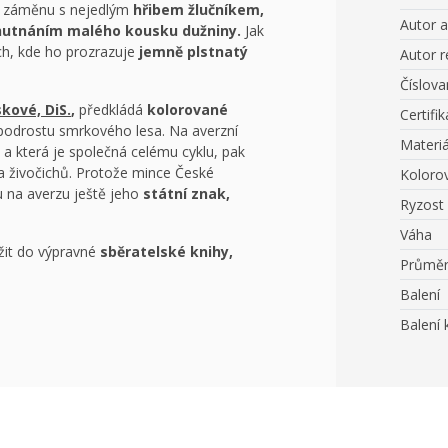
ho záměnu s nejedlým
hřibem žlučníkem,
Autor 
hutnáním malého kousku dužniny.
Jak
ch, kde ho prozrazuje
jemně plstnatý
Autor r
Číslov
kové, DiS.
,
předkládá
kolorované
Certifik
drostu smrkového lesa. Na averzní
Materiá
,
a která je společná celému cyklu, pak
 a živočichů. Protože mince České
Koloro
 na averzu ještě jeho
státní znak,
Ryzost
Váha
žit do výpravné
sběratelské knihy,
Průmě
Balení
Balení 