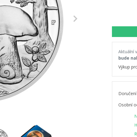
Next
Aktuální 
bude na
Výkup pr
Doručení
Osobní o
N
H
R