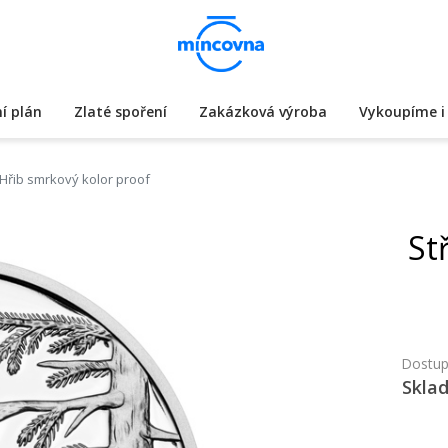
í plán
Zlaté spoření
Zakázková výroba
Vykoupíme i 
 Hřib smrkový kolor proof
St
Dostup
Skla