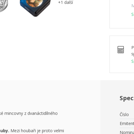
+1 další
M
S
P
s
S
Spec
é mincovny z dvanáctidílného
Číslo
Emiten
ouby.
Mezi houbaři je proto velmi
Nominá