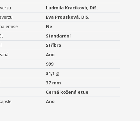
averzu
Ludmila Kracíková, DiS.
everzu
Eva Prousková, DiS.
aná emise
Ne
át
Standardní
l
Stříbro
vaná
Ano
999
31,1 g
r
37 mm
Černá kožená etue
kapsle
Ano