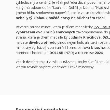
vyhledávaný a ceněný. Je však potřeba dát si pozor na je
který má odpornou hořkou chuť. Odlišit je lze například
oc
jméno hřibu smrkového napovídá, roste ve smrkových lesí
nebo lysý klobouk hnědé barvy na břichatém třeni.
Reverzní strana mince, která je dílem medailérky
Evy Prous
vyobrazení dvou hřibů smrkových
zakomponované do po
straně, která je dílem medailérky
Ludmily Kracíkové, DiS.
najdete
divokou přírodu
plnou nejen hub, ale také rostlin
mincovny vycházejí v zahraniční licenci ostrova
Niue,
nesou
nominální hodnotu
1 DOLLAR
(NZD) a rok emise
2026.
Všech dvanáct mincí z cyklu s názvem Houby si můžete ulo
kterou rovněž najdete v nabídce České mincovny.
Související produkty