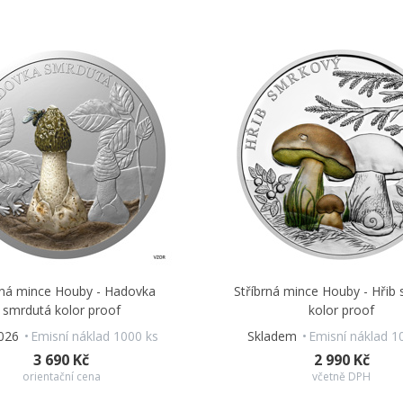
rná mince Houby - Hadovka
Stříbrná mince Houby - Hřib
smrdutá kolor proof
kolor proof
2026
Emisní náklad 1000 ks
Skladem
Emisní náklad 1
3 690 Kč
2 990 Kč
orientační cena
včetně DPH