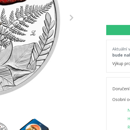
Next
Aktuální 
bude na
Výkup pr
Doručení
Osobní o
N
H
R