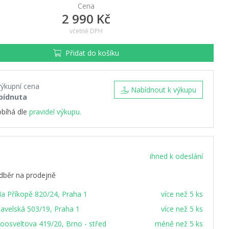
Cena
2 990 Kč
včetně DPH
Přidat do košíku
výkupní cena
Nabídnout k výkupu
bídnuta
obíhá dle
pravidel výkupu.
ihned k odeslání
dběr na prodejně
a Příkopě 820/24, Praha 1
více než 5 ks
avelská 503/19, Praha 1
více než 5 ks
oosveltova 419/20, Brno - střed
méně než 5 ks