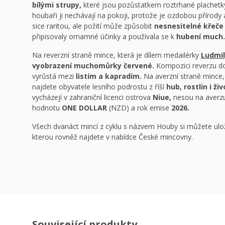
bílými strupy,
které jsou pozůstatkem roztrhané plachetky.
houbaři ji nechávají na pokoji, protože je ozdobou přírody
sice raritou, ale požití může způsobit
nesnesitelné křeče 
připisovaly omamné účinky a používala se k
hubení much.
Na reverzní straně mince, která je dílem medailérky
Ludmil
vyobrazení muchomůrky červené.
Kompozici reverzu do
vyrůstá mezi
listím a kapradím.
Na averzní straně mince, 
najdete obyvatele lesního podrostu z říší
hub, rostlin i ži
vycházejí v zahraniční licenci ostrova
Niue,
nesou na averzu
hodnotu
ONE DOLLAR
(NZD) a rok emise
2026.
Všech dvanáct mincí z cyklu s názvem Houby si můžete ulo
kterou rovněž najdete v nabídce České mincovny.
Související produkty