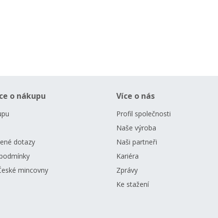
ce o nákupu
Více o nás
upu
Profil společnosti
Naše výroba
dené dotazy
Naši partneři
podmínky
Kariéra
České mincovny
Zprávy
Ke stažení