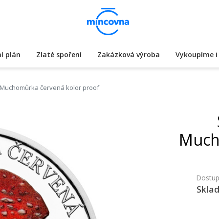
í plán
Zlaté spoření
Zakázková výroba
Vykoupíme i 
- Muchomůrka červená kolor proof
Much
Dostup
Skla