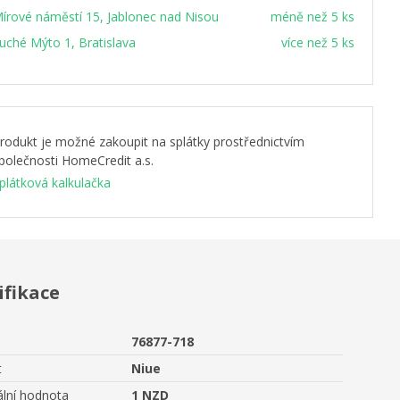
írové náměstí 15, Jablonec nad Nisou
méně než 5 ks
uché Mýto 1, Bratislava
více než 5 ks
rodukt je možné zakoupit na splátky prostřednictvím
polečnosti HomeCredit a.s.
plátková kalkulačka
ifikace
76877-718
t
Niue
lní hodnota
1 NZD