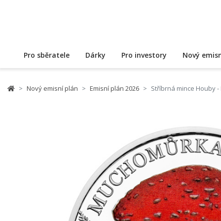
Pro sběratele
Dárky
Pro investory
Nový emisn
Nový emisní plán
Emisní plán 2026
Stříbrná mince Houby 