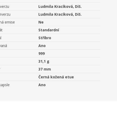
averzu
Ludmila Kracíková, DiS.
everzu
Ludmila Kracíková, DiS.
aná emise
Ne
át
Standardní
l
Stříbro
vaná
Ano
999
31,1 g
r
37 mm
Černá kožená etue
kapsle
Ano