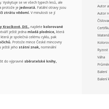
 Vyskytuje se ve všech typech lesů, ale
Autor 
 a protože je
jedovatá.
Fatální otravy jsou
či ztrátu vědomí.
V minulosti se jí
Autor r
Číslov
y Kracíkové, DiS.
,
najdete
kolorované
Certifik
tváří ještě jedna
mladá plodnice,
která
Materiá
která je společná celému cyklu, pak
vočichů.
Protože mince České mincovny
Koloro
 ještě jeho
státní znak,
nominální
Ryzost
Váha
žit do výpravné
sběratelské knihy,
Průmě
Balení
Balení 