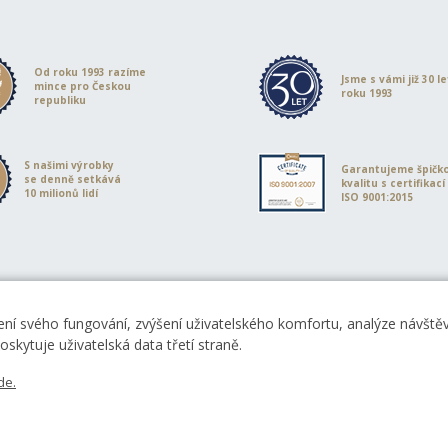
Od roku 1993 razíme
Jsme s vámi již 30 l
mince pro Českou
roku 1993
republiku
S našimi výrobky
Garantujeme špičk
se denně setkává
kvalitu s certifikací
10 milionů lidí
ISO 9001:2015
ní svého fungování, zvýšení uživatelského komfortu, analýze návštěvn
skytuje uživatelská data třetí straně.
de.