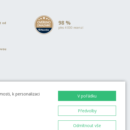
98 %
et od
přes 4 000 recenzí
ovou
EVROPSKÁ UNIE
Evropský fond pro regionální rozvoj
OP Podnikání a inovace pro
osti, k personalizaci
V pořádku
konkurenceschopnost
EVROPSKÁ UNIE
Evropský fond pro regionální rozvoj
Investice do vaší budoucnosti
Předvolby
Odmítnout vše