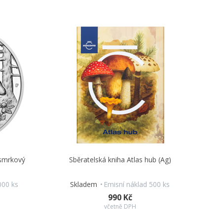
 smrkový
Sběratelská kniha Atlas hub (Ag)
000 ks
Skladem
Emisní náklad 500 ks
990 Kč
včetně DPH