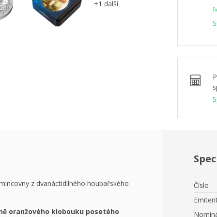
+1 další
M
S
P
s
S
Spec
mincovny z dvanáctidílného houbařského
Číslo
Emiten
sně oranžového klobouku posetého
Nominá