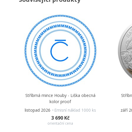
Stříbrná mince Houby - Liška obecná
Stříb
kolor proof
listopad 2026
Emisní náklad 1000 ks
září 
3 690 Kč
orientační cena