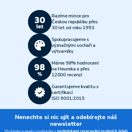
Razíme mince pro
Českou republiku přes
30 let od roku 1993
Spolupracujeme s
význačnými sochaři a
výtvarníky
Máme 98% hodnocení
na Heureka a přes
12000 recenzí
Garantujeme kvalitu s
certifikací
ISO 9001:2015
Nenechte si nic ujít a odebírejte náš
newsletter
Vložením e-mailu souhlasíte s
podmínkami zpracování osobních údajů