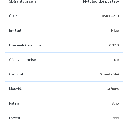
Sběratelská série
Mytologické postavy
Číslo
76480-713
Emitent
Niue
Nominální hodnota
2 NZD
Číslovaná emise
Ne
Certifikát
Standardní
Materiál
Stříbro
Patina
Ano
Ryzost
999