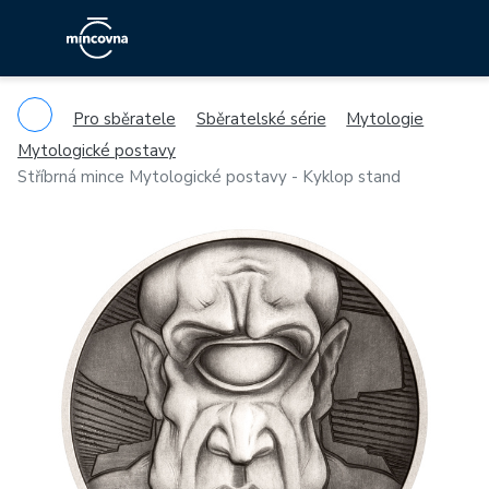
Pro sběratele
Sběratelské série
Mytologie
Mytologické postavy
Stříbrná mince Mytologické postavy - Kyklop stand
Previous
Ne