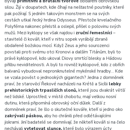
bývají
primitivní a brutální tvorové
obdaření obrovskou
silou. Žijí v doupatech, kde číhají na nešťastné poutníky, které
pak požírají. S jedním takovým monstrem se na svých
cestách utkal řecký hrdina Odysseus. Přestože krvelačného
Polyféma nakonec přelstil a oslepil, přišel o polovinu svých
mužů. Mezi kyklopy se však najdou i
zruční řemeslníci
–
stavitelé či kováři, kteří v nitru sopek vyrábějí zbraně
obdařené božskou mocí. Když Zeus a jeho sourozenci
povstali proti svému otci Kronovi a dalším Titánům, byli to
právě kyklopové, kdo ukoval Diovy smrtící blesky a Hádovu
přilbu neviditelnosti. A byli to rovněž kyklopové, kdo z obřích
balvanů vybudoval neproniknutelné mykénské hradby… Kde
se vzala pověst o jednookých gigantech? Jedna z domněnek
praví, že starověcí Řekové nacházeli na Krétě a Sicílii
lebky
prehistorických trpasličích slonů,
které jsou dvakrát větší
než lidské. Uprostřed, v místě chobotu, mají velkou nosní
dutinu, která připomíná obrovský oční důlek. Další z
domněnek praví, že šlo o skutečné kováře, kteří si jedno oko
zakrývali páskou,
aby ho chránili před odlétávajícími
jiskrami. Jiní badatelé se domnívají, že někteří kováři si na čelo
nechávali
vytetovat slunce,
které bylo výrazem úcty