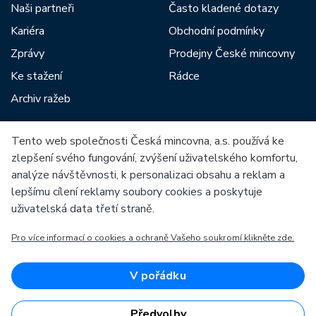
Naši partneři
Často kladené dotazy
Kariéra
Obchodní podmínky
Zprávy
Prodejny České mincovny
Ke stažení
Rádce
Archiv ražeb
Tento web společnosti Česká mincovna, a.s. používá ke
Mezi naše partnery patří:
zlepšení svého fungování, zvýšení uživatelského komfortu,
analýze návštěvnosti, k personalizaci obsahu a reklam a
lepšímu cílení reklamy soubory cookies a poskytuje
uživatelská data třetí straně.
Pro více informací o cookies a ochraně Vašeho soukromí klikněte zde.
Evropská unie
Evropský fond pro regionální rozvoj
OP Podnikání a inovace pro konkurenceschopnost
Evropská unie
V pořádku
Evropský fond pro regionální rozvoj
Investice do vaší budoucnosti
Předvolby