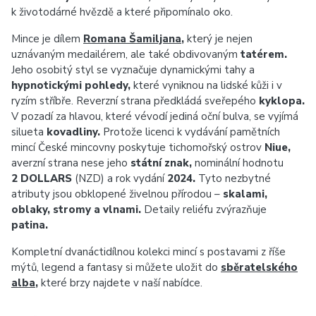
k životodárné hvězdě a které připomínalo oko.
Mince je dílem
Romana Šamiljana
,
který je nejen
uznávaným medailérem, ale také obdivovaným
tatérem.
Jeho osobitý styl se vyznačuje dynamickými tahy a
hypnotickými pohledy,
které vyniknou na lidské kůži i v
ryzím stříbře. Reverzní strana předkládá sveřepého
kyklopa.
V pozadí za hlavou, které vévodí jediná oční bulva, se vyjímá
silueta
kovadliny.
Protože licenci k vydávání pamětních
mincí České mincovny poskytuje tichomořský ostrov
Niue,
averzní strana nese jeho
státní znak,
nominální hodnotu
2 DOLLARS
(NZD) a rok vydání
2024.
Tyto nezbytné
atributy jsou obklopené živelnou přírodou –
skalami,
oblaky, stromy a vlnami.
Detaily reliéfu zvýrazňuje
patina.
Kompletní dvanáctidílnou kolekci mincí s postavami z říše
mýtů, legend a fantasy si můžete uložit do
sběratelského
alba
,
které brzy najdete v naší nabídce.