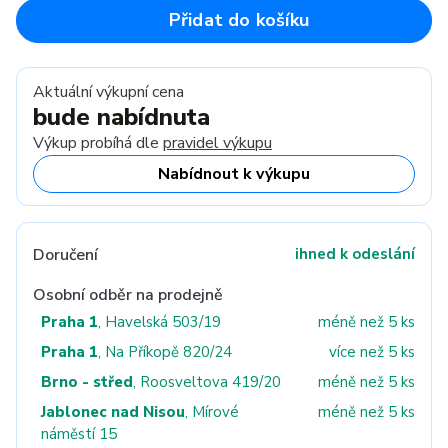
Přidat do košíku
Aktuální výkupní cena
bude nabídnuta
Výkup probíhá dle
pravidel výkupu
Nabídnout k výkupu
Doručení
ihned k odeslání
Osobní odběr na prodejně
Praha 1
, Havelská 503/19
méně než 5 ks
Praha 1
, Na Příkopě 820/24
více než 5 ks
Brno - střed
, Roosveltova 419/20
méně než 5 ks
Jablonec nad Nisou
, Mírové
méně než 5 ks
náměstí 15