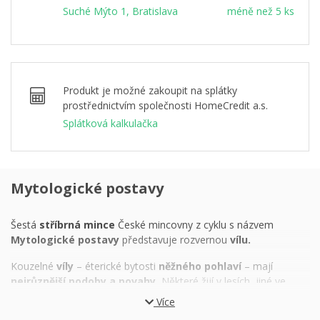
Suché Mýto 1, Bratislava
méně než 5 ks
Produkt je možné zakoupit na splátky
prostřednictvím společnosti HomeCredit a.s.
Splátková kalkulačka
Mytologické postavy
Šestá
stříbrná mince
České mincovny z cyklu s názvem
Mytologické postavy
představuje rozvernou
vílu.
Kouzelné
víly
– éterické bytosti
něžného pohlaví
– mají
nejrůznější podoby a povahy.
Některé žijí v lesích, jiné ve
vodě, další létají. Jedna je drobounká – ne větší než vážka –,
Více
druhá je k nerozeznání od lidské ženy. Mohou být laskavé, hravé