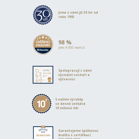
Jsme s vámi již 30 let od
roku 1993
98 %
přes 4 000 recenzí
Spolupracují s námi
význační sochaři a
výtvarníci
S našimi výrobky
se denně setkává
10 milionů lidí
Garantujeme špičkovou
kvalitu s certifikací