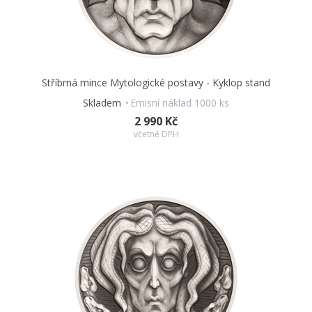
Balení kapsle
Ano
Kompletní dvanáctidílnou kolekci mincí s postavami z říše mýtů,
legend a fantasy si můžete uložit do
sběratelského alba
,
které rovněž najdete v naší nabídce.
Stříbrná mince Mytologické postavy - Kyklop stand
Skladem
Emisní náklad 1000 ks
2 990 Kč
včetně DPH