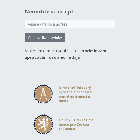
Nenechte si nic ujít
Chci zasílat novinky
Vložením e-mailu souhlasíte s
podmínkami
zpracování osobních údajů
Jsme tradiční český
výrobce a prodejce
pamětních mincí a
medailí
Od roku 1993 razíme
mince pro Českou
republiku