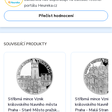
portálu Heureka.cz
Přečíst hodnocení
SOUVISEJÍCÍ PRODUKTY
Stříbrná mince Vznik
Stříbrná mince Vznik
královského hlavního města
královského hlavníh
Praha - Staré Město pražské
P