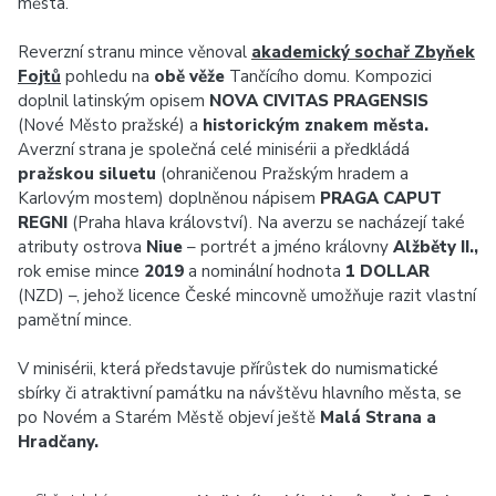
města.
Reverzní stranu mince věnoval
akademický sochař Zbyňek
Fojtů
pohledu na
obě věže
Tančícího domu. Kompozici
doplnil latinským opisem
NOVA CIVITAS PRAGENSIS
(Nové Město pražské) a
historickým znakem města.
Averzní strana je společná celé minisérii a předkládá
pražskou siluetu
(ohraničenou Pražským hradem a
Karlovým mostem) doplněnou nápisem
PRAGA CAPUT
REGNI
(Praha hlava království). Na averzu se nacházejí také
atributy ostrova
Niue
– portrét a jméno královny
Alžběty II.,
rok emise mince
2019
a nominální hodnota
1 DOLLAR
(NZD) –, jehož licence České mincovně umožňuje razit vlastní
pamětní mince.
V minisérii, která představuje přírůstek do numismatické
sbírky či atraktivní památku na návštěvu hlavního města, se
po Novém a Starém Městě objeví ještě
Malá Strana a
Hradčany.