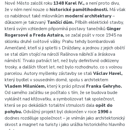
Nové Město založil roku
1348 Karel IV.,
a není proto divu,
že v něm není nouze o
historické pamětihodnosti.
Má však
co nabídnout také milovníkům
moderní architektury
–
důkazem je takzvaný
Tančící dům.
Příběh eklektické stavby,
která svým vzhledem připomíná postavy tanečníků
Ginger
Rogersové a Freda Astaira,
se začal psát v roce 1945 na
sklonku druhé světové války. Prahu tehdy bombardovali
Američané, kteří si ji spletli s Drážďany, a jednou z jejich obětí
se stal dům stojící na nároží Rašínova nábřeží a Jiráskova
náměstí. Trvalo patnáct let, než byly definitivně odklizeny
trosky, a dalších třicet let, než bylo rozhodnuto, co s volnou
parcelou. Autory myšlenky zástavby se stali
Václav Havel,
který bydlel v sousedním domě, spolu s architektem
Vladem Milunićem,
který k práci přizval
Franka Gehryho.
Od samého začátku se počítalo s tím, že se budova bude
vyklánět nad křižovatku, a symbolizovat tak společnost,
která se po dekádách totalitní strnulosti dala
opět do
pohybu.
Odvážný projekt byl dokončen v roce
1996
a
dodnes rozděluje společnost – je vnímán jako architektonický
skvost a magnet na turisty i jako urážka historického hlavního