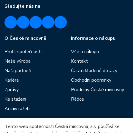
Sledujte nás na:
O České mincovně
Informace o nákupu
Profil společnosti
Vše o nákupu
Naše výroba
Kontakt
Naši partneři
Často kladené dotazy
Kariéra
Obchodní podmínky
Zprávy
Prodejny České mincovny
Ke stažení
Rádce
Archiv ražeb
Tento web společnosti Česká mincovna, a.s. používá ke
Mezi naše partnery patří: