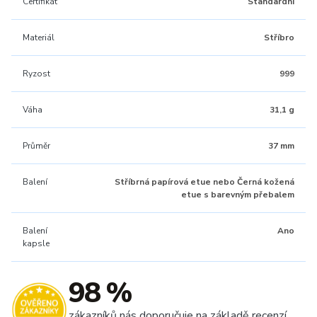
Certifikát
Standardní
Materiál
Stříbro
Ryzost
999
Váha
31,1 g
Průměr
37 mm
Balení
Stříbrná papírová etue nebo Černá kožená
etue s barevným přebalem
Balení
Ano
kapsle
98 %
zákazníků nás doporučuje na základě recenzí