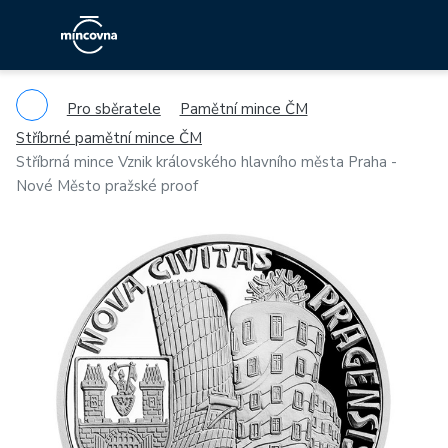
Pro sběratele
Pamětní mince ČM
Stříbrné pamětní mince ČM
Stříbrná mince Vznik královského hlavního města Praha -
Nové Město pražské proof
Previous
Ne