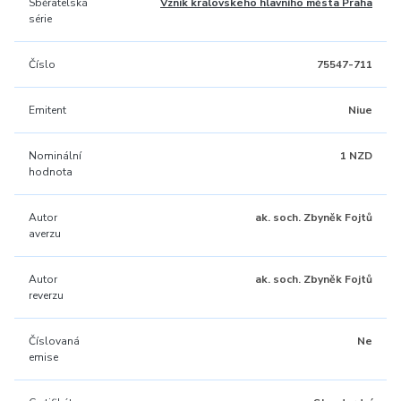
Sběratelská
Vznik královského hlavního města Praha
série
Číslo
75547-711
Emitent
Niue
Nominální
1 NZD
hodnota
Autor
ak. soch. Zbyněk Fojtů
averzu
Autor
ak. soch. Zbyněk Fojtů
reverzu
Číslovaná
Ne
emise