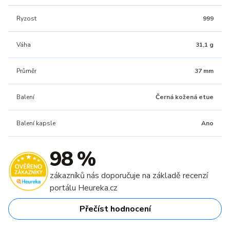
Ryzost
999
Váha
31,1 g
Průměr
37 mm
Balení
Černá kožená etue
Balení kapsle
Ano
98 %
zákazníků nás doporučuje na základě recenzí
portálu Heureka.cz
Přečíst hodnocení