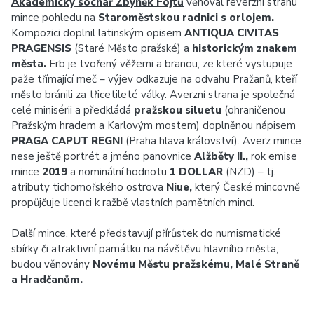
Akademický sochař Zbyněk Fojtů
věnoval reverzní stranu
mince pohledu na
Staroměstskou radnici
s orlojem.
Kompozici doplnil latinským opisem
ANTIQUA CIVITAS
PRAGENSIS
(Staré Město pražské) a
historickým znakem
města.
Erb je tvořený věžemi a branou, ze které vystupuje
paže třímající meč – výjev odkazuje na odvahu Pražanů, kteří
město bránili za třicetileté války. Averzní strana je společná
celé minisérii a předkládá
pražskou siluetu
(ohraničenou
Pražským hradem a Karlovým mostem) doplněnou nápisem
PRAGA CAPUT REGNI
(Praha hlava království). Averz mince
nese ještě portrét a jméno panovnice
Alžběty II.,
rok emise
mince
2019
a nominální hodnotu
1 DOLLAR
(NZD) – tj.
atributy tichomořského ostrova
Niue,
který České mincovně
propůjčuje licenci k ražbě vlastních pamětních mincí.
Další mince, které představují přírůstek do numismatické
sbírky či atraktivní památku na návštěvu hlavního města,
budou věnovány
Novému Městu pražskému, Malé Straně
a Hradčanům.