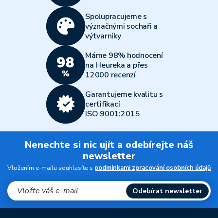
Spolupracujeme s
význačnými sochaři a
výtvarníky
Máme 98% hodnocení
na Heureka a přes
12000 recenzí
Garantujeme kvalitu s
certifikací
ISO 9001:2015
Nenechte si nic ujít a odebírejte náš
newsletter
Vložením e-mailu souhlasíte s
podmínkami zpracování osobních údajů
Odebírat newsletter