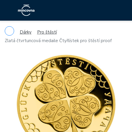
Dárky
Pro štěstí
Zlatá čtvrtuncová medaile Čtyřlístek pro štěstí proof
Previous
Ne