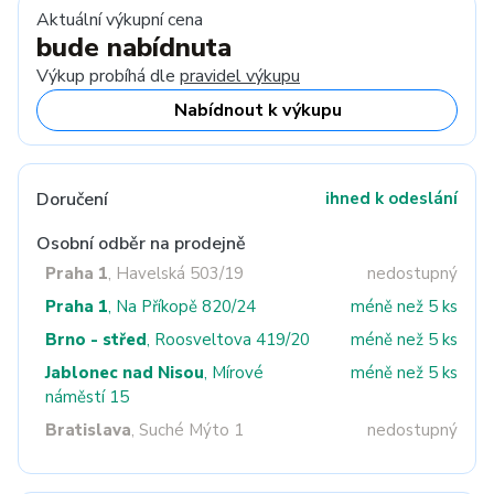
Aktuální výkupní cena
bude nabídnuta
Výkup probíhá dle
pravidel výkupu
Nabídnout k výkupu
Doručení
ihned k odeslání
Osobní odběr na prodejně
Praha 1
, Havelská 503/19
nedostupný
Praha 1
, Na Příkopě 820/24
méně než 5 ks
Brno - střed
, Roosveltova 419/20
méně než 5 ks
Jablonec nad Nisou
, Mírové
méně než 5 ks
náměstí 15
Bratislava
, Suché Mýto 1
nedostupný