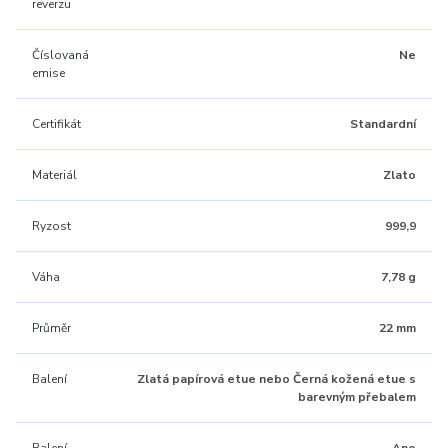
reverzu
Číslovaná
Ne
emise
Certifikát
Standardní
Materiál
Zlato
Ryzost
999,9
Váha
7,78 g
Průměr
22 mm
Balení
Zlatá papírová etue nebo Černá kožená etue s
barevným přebalem