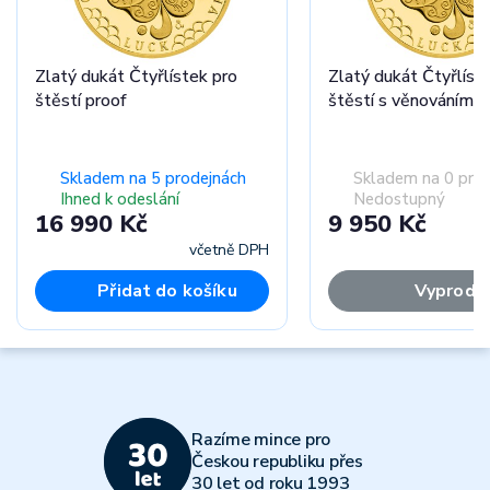
Zlatý dukát Čtyřlístek pro
Zlatý dukát Čtyřlíst
štěstí proof
štěstí s věnováním p
Skladem na 5 prodejnách
Skladem na 0 pro
Ihned k odeslání
Nedostupný
16 990 Kč
9 950 Kč
včetně DPH
Přidat do košíku
Vyprodá
Razíme mince pro
Českou republiku přes
30 let od roku 1993