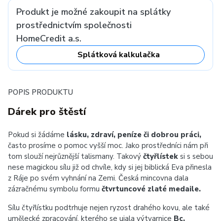
Produkt je možné zakoupit na splátky
prostřednictvím společnosti
HomeCredit a.s.
Splátková kalkulačka
POPIS PRODUKTU
Dárek pro štěstí
Pokud si žádáme
lásku, zdraví, peníze či dobrou práci,
často prosíme o pomoc vyšší moc.
Jako prostředníci nám při
tom slouží nejrůznější talismany. Takový
čtyřlístek
si s sebou
nese magickou sílu již od chvíle, kdy si jej biblická Eva přinesla
z Ráje po svém vyhnání na Zemi. Česká mincovna dala
zázračnému symbolu formu
čtvrtuncové zlaté medaile.
Sílu čtyřlístku podtrhuje nejen ryzost drahého kovu, ale také
umělecké zpracování, kterého se ujala výtvarnice
Bc.