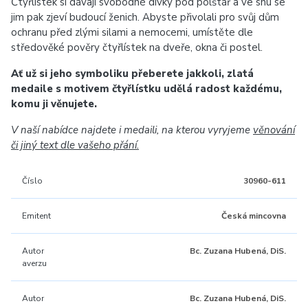
Čtyřlístek si dávají svobodné dívky pod polštář a ve snu se
jim pak zjeví budoucí ženich. Abyste přivolali pro svůj dům
ochranu před zlými silami a nemocemi, umístěte dle
středověké pověry čtyřlístek na dveře, okna či postel.
Ať už si jeho symboliku přeberete jakkoli, zlatá
medaile s motivem čtyřlístku udělá radost každému,
komu ji věnujete.
V naší nabídce najdete i medaili, na kterou vyryjeme
věnování
či jiný text dle vašeho přání.
Číslo
30960-611
Emitent
Česká mincovna
Autor
Bc. Zuzana Hubená, DiS.
averzu
Autor
Bc. Zuzana Hubená, DiS.