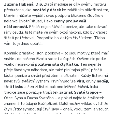
Zuzana Hubená, DiS.
Zlatá medaile je díky svému motivu
předurčena jako
neotřelý dárek
ke zvláštním příležitostem,
kterým můžete vyjádřit svou podporu blízkému člověku v
nelehké životní situaci, i jako
cenný projev vaší
náklonnosti.
Přináší nejen štěstí a peníze, ale také odvrací
rány osudu. Jistě máte ve svém okolí někoho, kdo by krapet
štěstí potřeboval. Podpořte ho zlatým čtyřlístkem. Třeba
vám to jednou oplatí…
Kominík, prasátko, slon, podkova – to jsou motivy, které mají
vnášet do našeho života radost a úspěch. Ovšem nic podle
všeho nepřekoná
pozitivní sílu čtyřlístku.
Ten nejenže
přeje šťastným náhodám, ale také plní tajná přání, přináší
lásku i peníze a chrání před zlem a uřknutím. Každý lístek má
navíc svůj zvláštní význam. První vyjadřuje
víru,
druhý
naději,
třetí
lásku
a čtvrtý lístek pak ono kýžené
štěstí.
Irská
tradice zase považuje trojlístek za
znak Svaté trojice
–
Otce, Syna a Ducha Svatého –, a pokud najdete čtyřlístek,
znamená to údajně Boží přízeň. Další možný výklad uvádí, že
čtyři lístky symbolizují čtyři živly – oheň, vodu, zemi a vzduch.