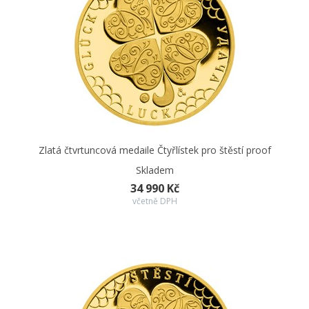
Zlatá čtvrtuncová medaile Čtyřlístek pro štěstí proof
Skladem
34 990 Kč
včetně DPH