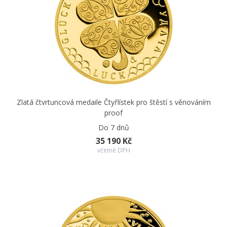
Zlatá čtvrtuncová medaile Čtyřlístek pro štěstí s věnováním
proof
Do 7 dnů
35 190 Kč
včetně DPH