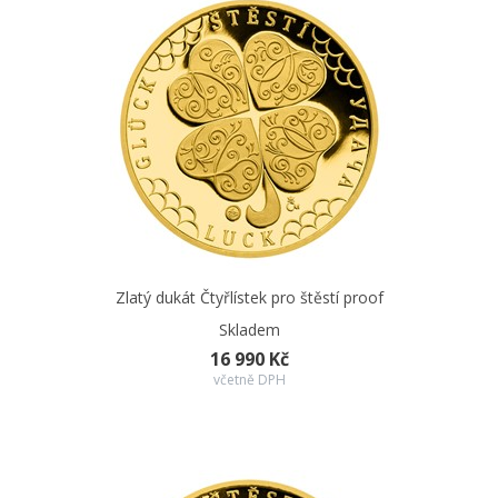
Průměr
20 mm
Balení
Černá kožená etue
Balení kapsle
Ano
Zlatý dukát Čtyřlístek pro štěstí proof
Skladem
16 990 Kč
včetně DPH