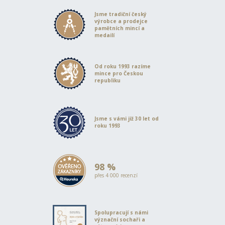
Jsme tradiční český
výrobce a prodejce
pamětních mincí a
medailí
Od roku 1993 razíme
mince pro Českou
republiku
Jsme s vámi již 30 let od
roku 1993
98 %
přes 4 000 recenzí
Spolupracují s námi
význační sochaři a