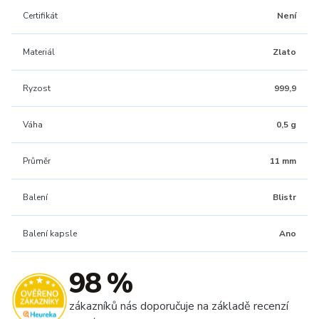
Certifikát
Není
Materiál
Zlato
Ryzost
999,9
Váha
0,5 g
Průměr
11 mm
Balení
Blistr
Balení kapsle
Ano
98 %
zákazníků nás doporučuje na základě recenzí