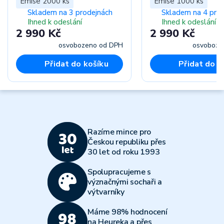
Emise 2000 ks
Emise 1000 ks
Skladem na 3 prodejnách
Skladem na 4 pro
Ihned k odeslání
Ihned k odeslání
2 990 Kč
2 990 Kč
osvobozeno od DPH
osvoboze
Přidat do košíku
Přidat do k
Razíme mince pro
Českou republiku přes
30 let od roku 1993
Spolupracujeme s
význačnými sochaři a
výtvarníky
Máme 98% hodnocení
na Heureka a přes