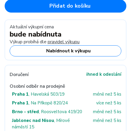
Přidat do košíku
Aktuální výkupní cena
bude nabídnuta
Výkup probíhá dle
pravidel výkupu
Nabídnout k výkupu
Doručení
ihned k odeslání
Osobní odběr na prodejně
Praha 1
, Havelská 503/19
méně než 5 ks
Praha 1
, Na Příkopě 820/24
více než 5 ks
Brno - střed
, Roosveltova 419/20
méně než 5 ks
Jablonec nad Nisou
, Mírové
méně než 5 ks
náměstí 15