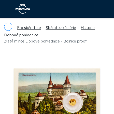
Pro sběratele
Sběratelské série
Historie
Dobové pohlednice
Zlatá mince Dobové pohlednice - Bojnice proof
Previous
Ne