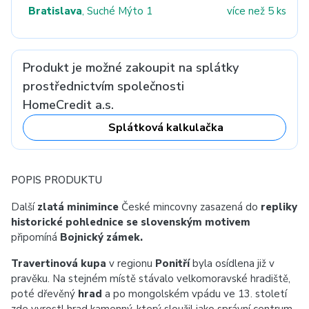
Bratislava
, Suché Mýto 1
více než 5 ks
Produkt je možné zakoupit na splátky
prostřednictvím společnosti
HomeCredit a.s.
Splátková kalkulačka
POPIS PRODUKTU
Další
zlatá minimince
České mincovny zasazená do
repliky
historické pohlednice se slovenským motivem
připomíná
Bojnický zámek.
Travertinová kupa
v regionu
Ponitří
byla osídlena již v
pravěku. Na stejném místě stávalo velkomoravské hradiště,
poté dřevěný
hrad
a po mongolském vpádu ve 13. století