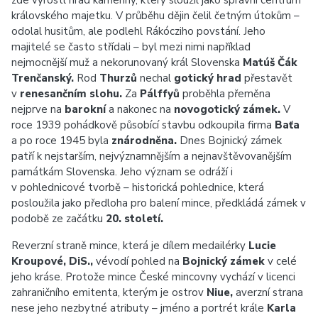
zde vyrostl hrad kamenný, který sloužil jako správní centrum
královského majetku. V průběhu dějin čelil četným útokům –
odolal husitům, ale podlehl Rákócziho povstání. Jeho
majitelé se často střídali – byl mezi nimi například
nejmocnější muž a nekorunovaný král Slovenska
Matúš Čák
Trenčanský.
Rod
Thurzů
nechal
gotický hrad
přestavět
v
renesančním slohu.
Za
Pálffyů
proběhla přeměna
nejprve na
barokní
a nakonec na
novogotický zámek.
V
roce 1939 pohádkově působící stavbu odkoupila firma
Baťa
a po roce 1945 byla
znárodněna.
Dnes Bojnický zámek
patří k nejstarším, nejvýznamnějším a nejnavštěvovanějším
památkám Slovenska. Jeho význam se odráží i
v pohlednicové tvorbě – historická pohlednice, která
posloužila jako předloha pro balení mince, předkládá zámek v
podobě ze začátku
20. století.
Reverzní straně mince, která je dílem medailérky
Lucie
Kroupové, DiS.,
vévodí pohled na
Bojnický zámek
v celé
jeho kráse. Protože mince České mincovny vychází v licenci
zahraničního emitenta, kterým je ostrov
Niue,
averzní strana
nese jeho nezbytné atributy – jméno a portrét krále
Karla