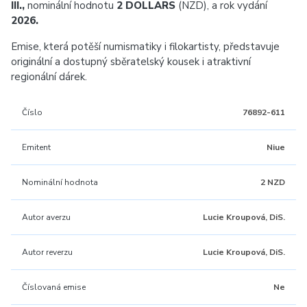
III.,
nominální hodnotu
2 DOLLARS
(NZD), a rok vydání
2026.
Emise, která potěší numismatiky i filokartisty, představuje
originální a dostupný sběratelský kousek i atraktivní
regionální dárek.
Číslo
76892-611
Emitent
Niue
Nominální hodnota
2 NZD
Autor averzu
Lucie Kroupová, DiS.
Autor reverzu
Lucie Kroupová, DiS.
Číslovaná emise
Ne