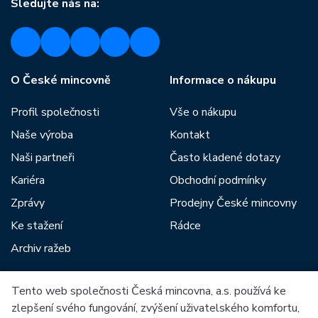
Sledujte nás na:
O České mincovně
Informace o nákupu
Profil společnosti
Vše o nákupu
Naše výroba
Kontakt
Naši partneři
Často kladené dotazy
Kariéra
Obchodní podmínky
Zprávy
Prodejny České mincovny
Ke stažení
Rádce
Archiv ražeb
Tento web společnosti Česká mincovna, a.s. používá ke
Mezi naše partnery patří:
zlepšení svého fungování, zvýšení uživatelského komfortu,