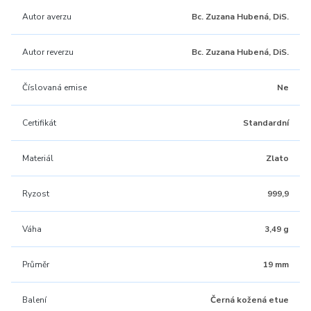
Autor averzu
Bc. Zuzana Hubená, DiS.
Autor reverzu
Bc. Zuzana Hubená, DiS.
Číslovaná emise
Ne
Certifikát
Standardní
Materiál
Zlato
Ryzost
999,9
Váha
3,49 g
Průměr
19 mm
Balení
Černá kožená etue