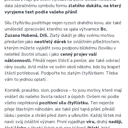
dala zázračnému symbolu formu
zlatého dukátu, na který
vyryjeme text podle vašeho přání!
Sílu čtyřlístku podtrhuje nejen ryzost drahého kovu, ale také
umělecké zpracování, kterého se ujala výtvarnice
Bc.
Zuzana Hubená, DiS.
Zlatý dukát je díky svému motivu
předurčen jako
neotřelý dárek
ke zvláštním příležitostem,
kterým můžete vyjádřit svou podporu blízkému člověku v
nelehké životní situaci, i jako
cenný projev vaší
náklonnosti.
Přináší nejen štěstí a peníze, ale také odvrací
rány osudu. Jistě máte ve svém okolí někoho, kdo by krapet
štěstí potřeboval. Podpořte ho zlatým čtyřlístkem. Třeba
vám to jednou oplatí…
Kominík, prasátko, slon, podkova – to jsou motivy, které mají
vnášet do našeho života radost a úspěch. Ovšem nic podle
všeho nepřekoná
pozitivní sílu čtyřlístku.
Ten nejenže
přeje šťastným náhodám, ale také plní tajná přání, přináší
lásku i peníze a chrání před zlem a uřknutím. Každý lístek má
navíc svůj zvláštní význam. První vyjadřuje
víru,
druhý
naději,