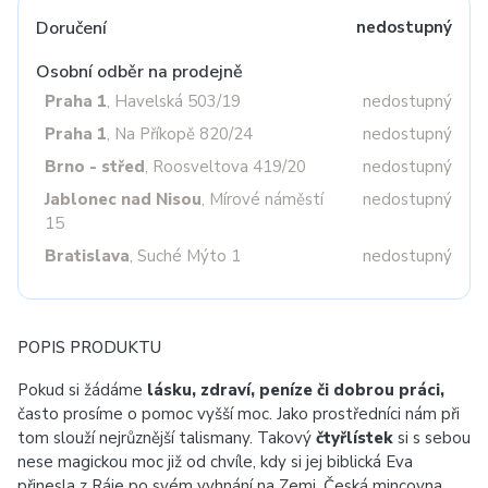
Doručení
nedostupný
Osobní odběr na prodejně
Praha 1
, Havelská 503/19
nedostupný
Praha 1
, Na Příkopě 820/24
nedostupný
Brno - střed
, Roosveltova 419/20
nedostupný
Jablonec nad Nisou
, Mírové náměstí
nedostupný
15
Bratislava
, Suché Mýto 1
nedostupný
POPIS PRODUKTU
Pokud si žádáme
lásku, zdraví, peníze či dobrou práci,
často prosíme o pomoc vyšší moc.
Jako prostředníci nám při
tom slouží nejrůznější talismany. Takový
čtyřlístek
si s sebou
nese magickou moc již od chvíle, kdy si jej biblická Eva
přinesla z Ráje po svém vyhnání na Zemi. Česká mincovna