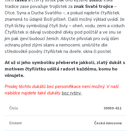
třetí
lásku
a čtvrtý lístek pak ono kýžené
štěstí.
Irská
tradice zase považuje trojlístek za
znak Svaté trojice
–
Otce, Syna a Ducha Svatého –, a pokud najdete čtyřlístek,
znamená to údajně Boží přízeň. Další možný výklad uvádí, že
čtyři lístky symbolizují čtyři živly – oheň, vodu, zemi a vzduch.
Čtyřlístek si dávají svobodné dívky pod polštář a ve snu se
jim pak zjeví budoucí ženich. Abyste přivolali pro svůj dům
ochranu před zlými silami a nemocemi, umístěte dle
středověké pověry čtyřlístek na dveře, okna či postel.
Ať už si jeho symboliku přeberete jakkoli, zlatý dukát s
motivem čtyřlístku udělá radost každému, komu ho
věnujete.
Prodej těchto dukátů bez personifikace není možný. V naší
nabídce najdete také dukáty
bez rytiny.
Číslo
30959-611
Emitent
Česká mincovna