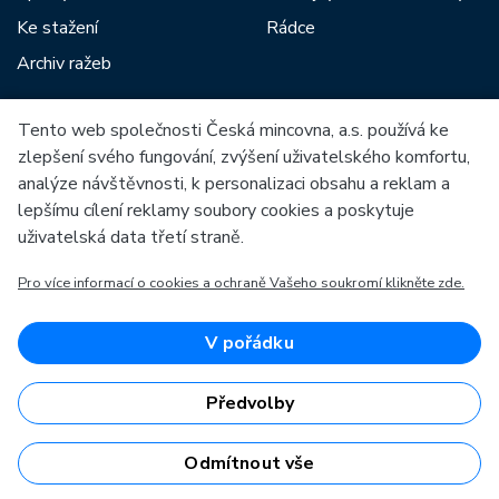
Ke stažení
Rádce
Archiv ražeb
Tento web společnosti Česká mincovna, a.s. používá ke
Mezi naše partnery patří:
zlepšení svého fungování, zvýšení uživatelského komfortu,
analýze návštěvnosti, k personalizaci obsahu a reklam a
lepšímu cílení reklamy soubory cookies a poskytuje
uživatelská data třetí straně.
Pro více informací o cookies a ochraně Vašeho soukromí klikněte zde.
Evropská unie
Evropský fond pro regionální rozvoj
OP Podnikání a inovace pro konkurenceschopnost
Evropská unie
V pořádku
Evropský fond pro regionální rozvoj
Investice do vaší budoucnosti
Předvolby
Odmítnout vše
Česká mincovna, a.s. © 1993 - 2026