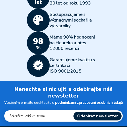
30 let od roku 1993
Spolupracujeme s
význačnými sochaři a
výtvarníky
Máme 98% hodnocení
na Heureka a přes
12000 recenzí
Garantujeme kvalitu s
certifikací
ISO 9001:2015
Nenechte si nic ujít a odebírejte náš
newsletter
Vložením e-mailu souhlasíte s
podmínkami zpracování osobních údajů
Odebírat newsletter