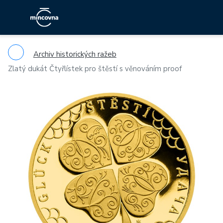
Archiv historických ražeb
Zlatý dukát Čtyřlístek pro štěstí s věnováním proof
Previous
Ne