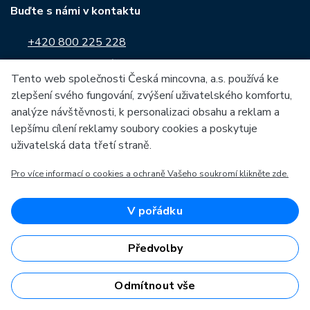
Buďte s námi v kontaktu
+420 800 225 228
Kontaktní formulář
Tento web společnosti Česká mincovna, a.s. používá ke
zlepšení svého fungování, zvýšení uživatelského komfortu,
Sledujte nás na:
analýze návštěvnosti, k personalizaci obsahu a reklam a
lepšímu cílení reklamy soubory cookies a poskytuje
uživatelská data třetí straně.
Pro více informací o cookies a ochraně Vašeho soukromí klikněte zde.
O České mincovně
Informace o nákupu
Profil společnosti
Vše o nákupu
V pořádku
Naše výroba
Kontakt
Předvolby
Naši partneři
Často kladené dotazy
Kariéra
Obchodní podmínky
Odmítnout vše
Zprávy
Prodejny České mincovny