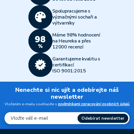
Spolupracujeme s
význačnými sochaři a
výtvarníky
Máme 98% hodnocení
na Heureka a přes
12000 recenzí
Garantujeme kvalitu s
certifikací
ISO 9001:2015
Nenechte si nic ujít a odebírejte náš
newsletter
Vložením e-mailu souhlasíte s
podmínkami zpracování osobních údajů
Odebírat newsletter