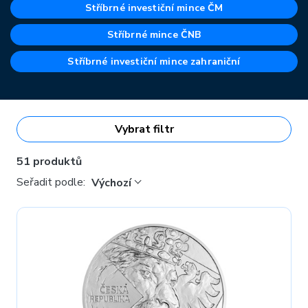
Stříbrné investiční mince ČM
Stříbrné mince ČNB
Stříbrné investiční mince zahraniční
Vybrat filtr
51 produktů
Seřadit podle:
Výchozí