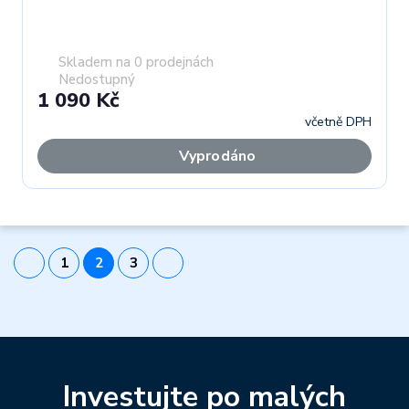
Skladem na 0 prodejnách
Nedostupný
1 090 Kč
včetně DPH
Vyprodáno
1
2
3
Investujte po malých