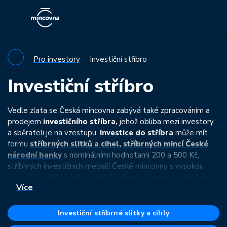
Pro investory
Investiční stříbro
Investiční stříbro
Vedle zlata se Česká mincovna zabývá také zpracováním a
prodejem
investičního stříbra,
jehož obliba mezi investory
a sběrateli je na vzestupu.
Investice
d
o
stříbra
může mít
formu
stříbrných
slitků a cihel
,
stříbrných
mincí České
národní banky
s nominálními hodnotami 200 a 500 Kč,
stříbrných investičních medailí České mincovny
s vysokou
gramáží či
stříbrných investičních mincí renomovaných
Více
zahraničních mincoven
,
jejichž prodejní cena se odvíjí od
aktuální ceny stříbra
na burze.
Investiční stříbrné slitky a cihly