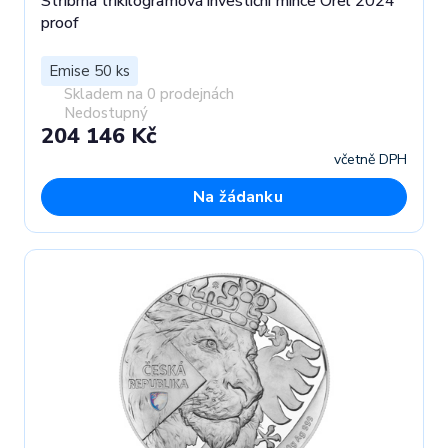
Stříbrná tříkilogramová investiční mince Orel 2024
proof
Emise 50 ks
Skladem na 0 prodejnách
Nedostupný
204 146 Kč
včetně DPH
Na žádanku