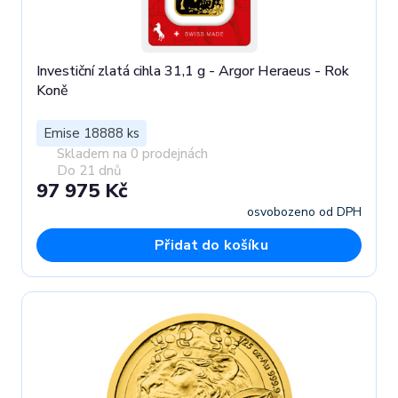
Investiční zlatá cihla 31,1 g - Argor Heraeus - Rok
Koně
Emise 18888 ks
Skladem na 0 prodejnách
Do 21 dnů
97 975 Kč
osvobozeno od DPH
Přidat do košíku