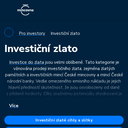
Pro investory
Investiční zlato
Investiční zlato
Investice do zlata
jsou velmi oblíbené. Tato kategorie je
věnována prodeji investičního zlata, zejména zlatých
pamětních a investičních mincí České mincovny
a mincí
České
národní
banky. Vedle omezeného emisního nákladu je jejich
hlavní předností skutečnost, že jsou osvobozeny od daně
z přidané hodnoty. Díky značnému potenciálu zhodnocení je
investiční zlato bez DPH ideálním prostředkem spoření do
Více
budoucna. Zapojte se do
spoření do zlata
. V nabídce
máme
také zlaté investiční cihly a slitky, nejznámější zlaté investiční
mince světa a nechybí ani zlaté sběratelské medaile s vyšší
Investiční zlaté cihly a slitky
gramáží. Seznamte se s
aktuálním vývojem ceny zlata
.