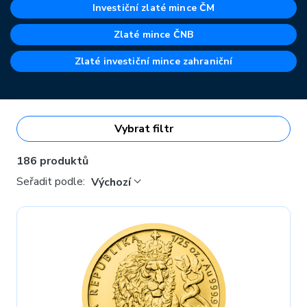
Investiční zlaté mince ČM
Svět zachvátila nefalšovaná zlatá horečka a cena zlata
poprvé v dějinách překročila 4000 amerických dolarů za
Zlaté mince ČNB
jednu trojskou unci. Dodavatelské řetězce jsou napnuté
Zlaté investiční mince zahraniční
k prasknutí, ale investiční zlato pro vás stále máme
skladem – buď v podobě slitků, nebo mincí.
Přesto může docházet ke zpožďování zásilek od našich
dodavatelů, a tudíž i k prodloužení dodacích lhůt –
Vybrat filtr
prosíme vás o trpělivost a děkujeme za pochopení.
186 produktů
Investiční zlato také
vykupujeme
!
Seřadit podle:
Výchozí