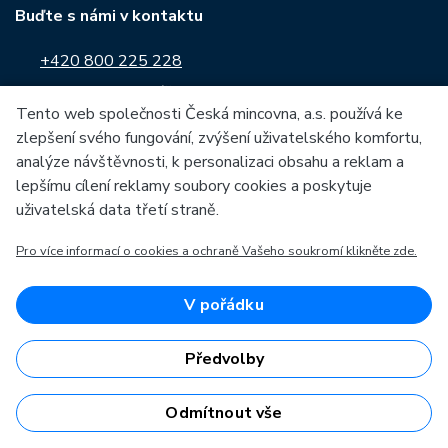
Buďte s námi v kontaktu
+420 800 225 228
Kontaktní formulář
Tento web společnosti Česká mincovna, a.s. používá ke
zlepšení svého fungování, zvýšení uživatelského komfortu,
Sledujte nás na:
analýze návštěvnosti, k personalizaci obsahu a reklam a
lepšímu cílení reklamy soubory cookies a poskytuje
uživatelská data třetí straně.
Pro více informací o cookies a ochraně Vašeho soukromí klikněte zde.
O České mincovně
Informace o nákupu
Profil společnosti
Vše o nákupu
V pořádku
Naše výroba
Kontakt
Předvolby
Naši partneři
Často kladené dotazy
Kariéra
Obchodní podmínky
Odmítnout vše
Zprávy
Prodejny České mincovny