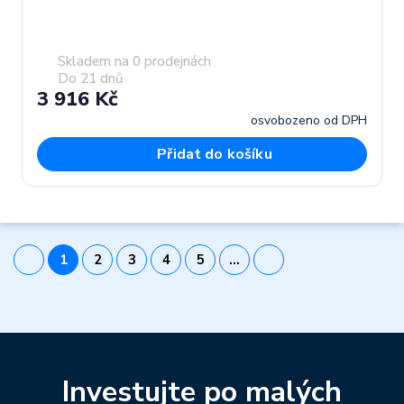
Skladem na 0 prodejnách
Do 21 dnů
3 916 Kč
osvobozeno od DPH
Přidat do košíku
1
2
3
4
5
…
Investujte po malých