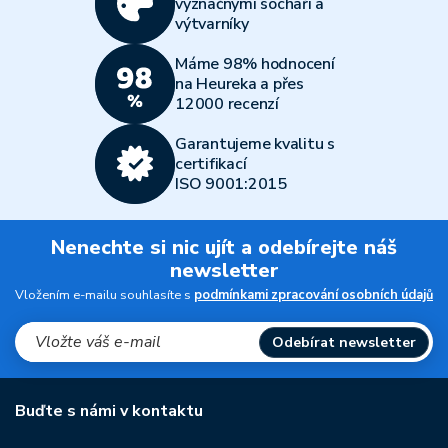
význačnými sochaři a
výtvarníky
Máme 98% hodnocení
na Heureka a přes
12000 recenzí
Garantujeme kvalitu s
certifikací
ISO 9001:2015
Nenechte si nic ujít a odebírejte náš
newsletter
Vložením e-mailu souhlasíte s
podmínkami zpracování osobních údajů
Odebírat newsletter
Buďte s námi v kontaktu