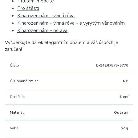
Titulární medaile
Pro štěstí
K narozeninám – vinná réva
K narozeninám – vinná réva – s vyrytým věnováním
K narozeninám – oslava
Vyšperkujte dárek elegantním obalem a váš úspěch je
zaručen!
Číslo
E-142R7575-5770
Číslovaná emise
Ne
Certifikát
Není
Materiál
Ostatní
Váha
67 g