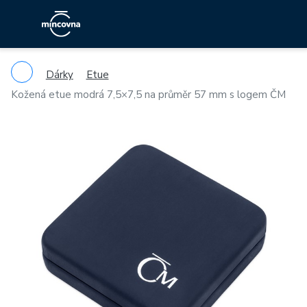
Dárky
Etue
Kožená etue modrá 7,5×7,5 na průměr 57 mm s logem ČM
Previous
Ne