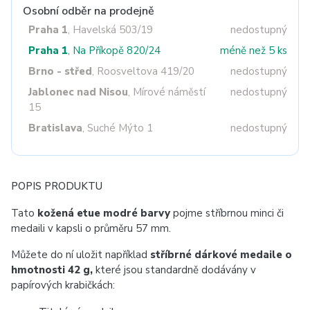
Osobní odběr na prodejně
Praha 1
, Havelská 503/19
nedostupný
Praha 1
, Na Příkopě 820/24
méně než 5 ks
Brno - střed
, Roosveltova 419/20
nedostupný
Jablonec nad Nisou
, Mírové náměstí
nedostupný
15
Bratislava
, Suché Mýto 1
nedostupný
POPIS PRODUKTU
Tato
kožená etue modré barvy
pojme stříbrnou minci či
medaili v kapsli o průměru 57 mm.
Můžete do ní uložit například
stříbrné dárkové medaile o
hmotnosti 42 g,
které jsou standardně dodávány v
papírových krabičkách: