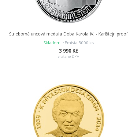
Strieborná uncová medaila Doba Karola IV. - Karlštejn proof
Skladom
Emisia 5000 ks
3 990 Kč
vrátane DPH