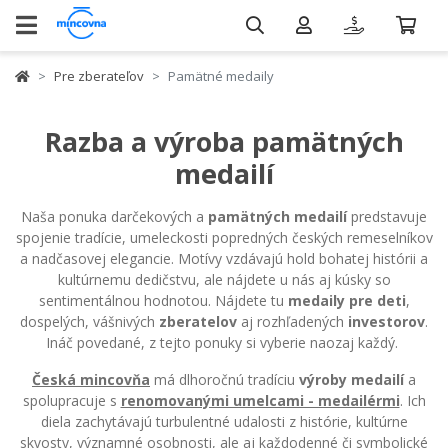
Pre zberateľov
Pamätné medaily
Razba a výroba pamätných
medailí
Naša ponuka darčekových a
pamätných medailí
predstavuje
spojenie tradície, umeleckosti popredných českých remeselníkov
a nadčasovej elegancie. Motívy vzdávajú hold bohatej histórii a
kultúrnemu dedičstvu, ale nájdete u nás aj kúsky so
sentimentálnou hodnotou. Nájdete tu
medaily pre deti
,
dospelých, vášnivých
zberatelov
aj rozhľadených
investorov
.
Ináč povedané, z tejto ponuky si vyberie naozaj každý.
Česká mincovňa
má dlhoročnú tradíciu
výroby medailí
a
spolupracuje s
renomovanými umelcami - medailérmi
. Ich
diela zachytávajú turbulentné udalosti z histórie, kultúrne
skvosty, významné osobnosti, ale aj každodenné či symbolické