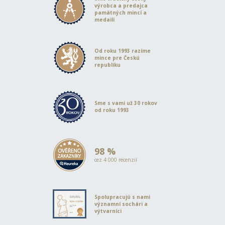
výrobca a predajca
pamätných mincí a
medailí
Od roku 1993 razíme
mince pre Českú
republiku
Sme s vami už 30 rokov
od roku 1993
98 %
cez 4 000 recenzií
Spolupracujú s nami
významní sochári a
výtvarníci