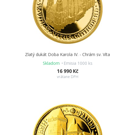
Zlatý dukát Doba Karola IV. - Chrám sv. Víta
Skladom
Emisia 1000 ks
16 990 Kč
vrátane DPH