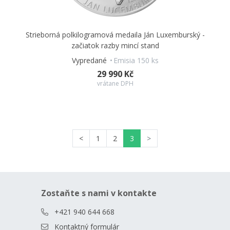
Strieborná polkilogramová medaila Ján Luxemburský -
začiatok razby mincí stand
Vypredané
Emisia 150 ks
29 990 Kč
vrátane DPH
<
1
2
3
>
Zostaňte s nami v kontakte
+421 940 644 668
Kontaktný formulár