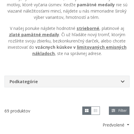
motívy, ktoré vyčaria úsmev. Keďže
pamätné medaily
nie sú
viazané náležitosťami mincí, nájdete u nás mimoriadne široký
výber variantov, hmotností a tém.
V našej ponuke nájdete hodnotné
strieborné
, platinové aj
zlaté pamätné medaily
. Či už hľadáte nový tromf, ktorým
rozšírite svoju zbierku, bezkonkurenčný darček, alebo chcete
investovať do
vzácnych kúskov v
limitovaných emisných
nákladoch
, ste na správnej adrese.
Podkategórie
69 produktov
Filter
Predvolené