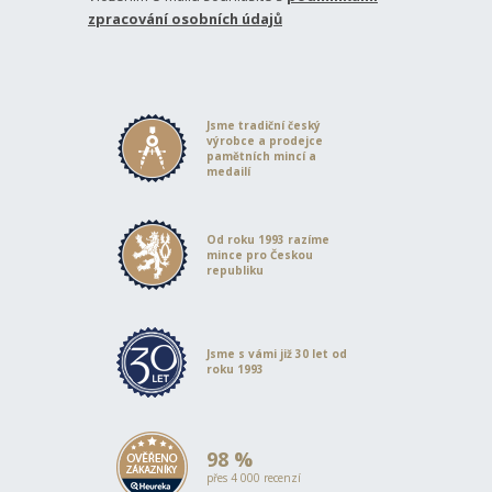
zpracování osobních údajů
Jsme tradiční český
výrobce a prodejce
pamětních mincí a
medailí
Od roku 1993 razíme
mince pro Českou
republiku
Jsme s vámi již 30 let od
roku 1993
98 %
přes 4 000 recenzí