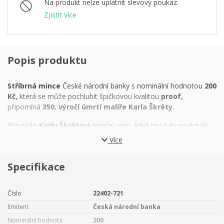
Na produkt nelze uplatnit slevový poukaz.
Zjistit více
Popis produktu
Stříbrná mince
České národní banky s nominální hodnotou
200
Kč,
která se může pochlubit špičkovou kvalitou
proof,
připomíná
350. výročí úmrtí malíře Karla Škréty.
Přestože
Karlu Škrétovi
zemřel otec, když mu byly pouhé tři
roky, jeho dospívání bylo šťastné. Osvícení strýcové se postarali
Více
o jeho kvalitní vzdělání a podporovali jeho nesporný výtvarný
talent.
Malířství
se vyučil u mistra na královském dvoře, jenže
Specifikace
pak přišla bitva na Bílé hoře a jeho evangelická rodina byla
postižena perzekucemi. V osmnácti letech proto Škréta musel
odejít do ciziny.
V Německu, Švýcarsku a Itálii se mu naštěstí
Číslo
22402-721
otevřel zcela nový svět. Pobýval v nejvýznamnějších uměleckých
Emitent
Česká národní banka
centrech 17. století – zamiloval si především Benátky – a
dokonale se seznámil s tím nejlepším, co nabízelo rodící se
Nominální hodnota
200