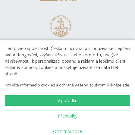
Tento web společnosti Česká mincovna, a.s. používá ke zlepšení
svého fungování, zvýšení uživatelského komfortu, analýze
návštěvnosti, k personalizaci obsahu a reklam a lepšímu cílení
reklamy soubory cookies a poskytuje uživatelská data třetí
straně.
EVROPSKÁ UNIE
Pro více informací o cookies a ochraně Vašeho soukromí klikněte zde.
Evropský fond pro regionální rozvoj
OP Podnikání a inovace pro konkurenceschopnost
EVROPSKÁ UNIE
V pořádku
Evropský fond pro regionální rozvoj
Investice do vaší budoucnosti
Předvolby
Česká mincovna, a.s. © 1993 - 2026
Odmítnout vše