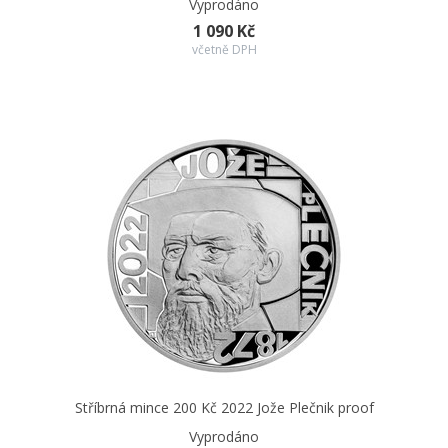
světic sv. Barbory, sv. Kateřiny a sv. Doroty
.
“
Vyprodáno
1 090 Kč
Všechny české mince – pamětní i oběžné – vznikají v
České
včetně DPH
mincovně v Jablonci nad Nisou.
Stříbrná mince 200 Kč 2022 Jože Plečnik proof
Vyprodáno