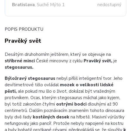
Bratislava
, Suché Mýto 1
nedostupný
POPIS PRODUKTU
Pravěký svět
Desátým druhohorním ještěrem, který se objevuje na
stříbrné minci
České mincovny z cyklu
Pravěký svět,
je
stegosaurus.
Býložravý stegosaurus
nebyl příliš inteligentní tvor. Jeho
devítimetrové tělo ovládal
mozek o velikosti lidské
pěsti,
ale pokud mu šlo o život, dokázal být vražedným
protivníkem. Ocas, kterým stegosaurus máchal jako kyjem,
byl totiž zakončen čtyřmi
ostrými bodci
dlouhými až 90
centimetrů. Dalším poznávacím znamením tohoto dinosaura
byly dvě řady
kostěných desek
na hřbetě. Masivní výrůstky
nefungovaly jako pancíř. Protože nebyly napojené na kostru
a byly bohatě protkané cévami, předpokládá se, že sloužily
k