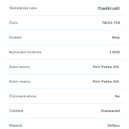
Sběratelská série
Pravěký svět
Číslo
76153-718
Emitent
Niue
Nominální hodnota
1 NZD
Autor averzu
Petr Patka, DiS.
Autor reverzu
Petr Patka, DiS.
Číslovaná emise
Ne
Certifikát
Standardní
Materiál
Stříbro