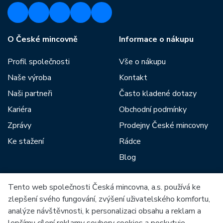
O České mincovně
Informace o nákupu
Profil společnosti
Vše o nákupu
Naše výroba
Kontakt
Naši partneři
Často kladené dotazy
Kariéra
Obchodní podmínky
Zprávy
Prodejny České mincovny
Ke stažení
Rádce
Blog
Tento web společnosti Česká mincovna, a.s. používá ke
Mezi naše partnery patří:
zlepšení svého fungování, zvýšení uživatelského komfortu,
analýze návštěvnosti, k personalizaci obsahu a reklam a