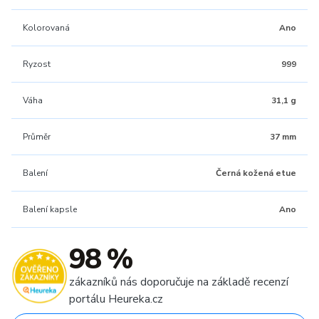
Kolorovaná
Ano
Ryzost
999
Váha
31,1 g
Průměr
37 mm
Balení
Černá kožená etue
Balení kapsle
Ano
98 %
zákazníků nás doporučuje na základě recenzí
portálu Heureka.cz