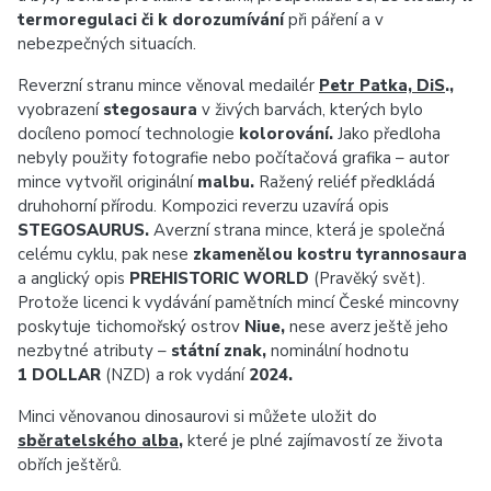
termoregulaci či k dorozumívání
při páření a v
nebezpečných situacích.
Reverzní stranu mince věnoval medailér
Petr Patka, DiS
.,
vyobrazení
stegosaura
v živých barvách, kterých bylo
docíleno pomocí technologie
kolorování.
Jako předloha
nebyly použity fotografie nebo počítačová grafika – autor
mince vytvořil originální
malbu.
Ražený reliéf předkládá
druhohorní přírodu. Kompozici reverzu uzavírá opis
STEGOSAURUS.
Averzní strana mince, která je společná
celému cyklu, pak nese
zkamenělou kostru tyrannosaura
a anglický opis
PREHISTORIC WORLD
(Pravěký svět).
Protože licenci k vydávání pamětních mincí České mincovny
poskytuje tichomořský ostrov
Niue,
nese averz ještě jeho
nezbytné atributy –
státní znak,
nominální hodnotu
1 DOLLAR
(NZD) a rok vydání
2024.
Minci věnovanou dinosaurovi si můžete uložit do
sběratelského alba
,
které je plné zajímavostí ze života
obřích ještěrů.