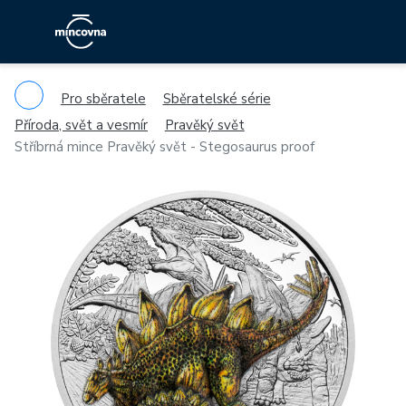
Pro sběratele
Sběratelské série
Příroda, svět a vesmír
Pravěký svět
Stříbrná mince Pravěký svět - Stegosaurus proof
Previous
Ne