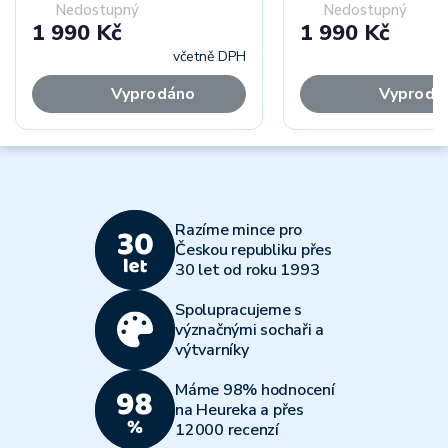
Nedostupný
Nedostupný
1 990 Kč
1 990 Kč
včetně DPH
Vyprodáno
Vyprodá
Razíme mince pro
Českou republiku přes
30 let od roku 1993
Spolupracujeme s
význačnými sochaři a
výtvarníky
Máme 98% hodnocení
na Heureka a přes
12000 recenzí