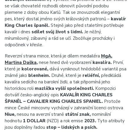
se však chovatelé rozhodli obnovit původní podobu
plemene z doby obou Karlů. Tak se znovuzrodil elegantní
pes, který dostal jméno svých královských patronů –
kavalír
King Charles španěl.
Stejně jako před staletími potřebuje
kavalír i dnes
sdílet svůj život s lidmi.
Je něžný,
mírumilovný, zábavný a rád se učí. Zbožňuje procházky i
odpočinek v křesle.
Reverzní strana mince, která je dílem medailéra
MgA.
Martina Daška
,
nese hned dvě vyobrazení
kavalíra.
První,
které je
kolorované,
dává vyniknout hnědobílé variantě psa
známé jako
blenheim.
Druhé, které je
reliéfní,
předkládá
kavalíra sedícího na barokní židli, a tak připomíná jeho
historickou roli
mazlíčka vyšší společnosti.
Kompozici
dotváří česko-anglický opis
KAVALÍR KING CHARLES
ŠPANĚL – CAVALIER KING CHARLES SPANIEL.
Protože
mince České mincovny vycházejí v zahraniční licenci ostrova
Niue,
nesou na averzní straně
státní znak,
nominální
hodnotu
1 DOLLAR
(NZD) a rok emise
2023.
Tyto atributy
jsou doplněny řadou
stop – lidských a psích.