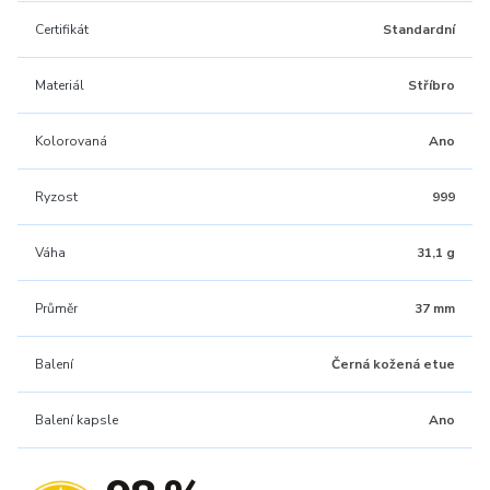
Certifikát
Standardní
Materiál
Stříbro
Kolorovaná
Ano
Ryzost
999
Váha
31,1 g
Průměr
37 mm
Balení
Černá kožená etue
Balení kapsle
Ano