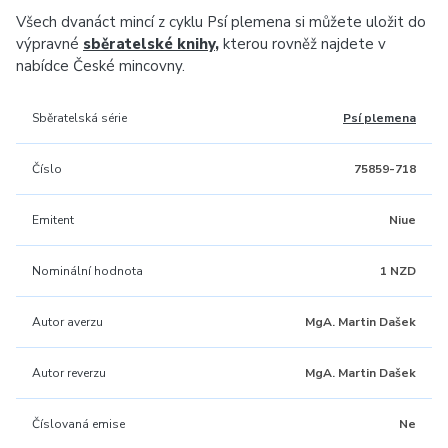
Všech dvanáct mincí z cyklu Psí plemena si můžete uložit do
výpravné
sběratelské knihy
,
kterou rovněž najdete v
nabídce České mincovny.
Sběratelská série
Psí plemena
Číslo
75859-718
Emitent
Niue
Nominální hodnota
1 NZD
Autor averzu
MgA. Martin Dašek
Autor reverzu
MgA. Martin Dašek
Číslovaná emise
Ne