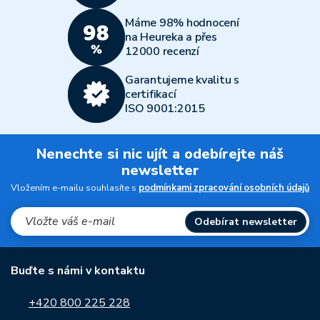
Máme 98% hodnocení
na Heureka a přes
12000 recenzí
Garantujeme kvalitu s
certifikací
ISO 9001:2015
Nenechte si nic ujít a odebírejte náš
newsletter
Vložením e-mailu souhlasíte s
podmínkami zpracování osobních údajů
Odebírat newsletter
Buďte s námi v kontaktu
+420 800 225 228