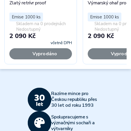
Zlatý retrívr proof
Výmarský ohař proof
Emise 1000 ks
Emise 1000 ks
Skladem na 0 prodejnách
Skladem na 0 pro
Nedostupný
Nedostupný
2 090 Kč
2 090 Kč
včetně DPH
Vyprodáno
Vyprodá
Razíme mince pro
Českou republiku přes
30 let od roku 1993
Spolupracujeme s
význačnými sochaři a
výtvarníky