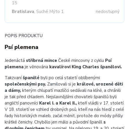
15
Bratislava
, Suché Mýto 1
nedostupný
POPIS PRODUKTU
Psí plemena
Jedenáctá
stříbrná mince
České mincovny z cyklu
Psí
plemena
je věnována
kavalírovi King Charles španělovi.
Takzvaní
španělé
byli po celá staletí oblíbenými
společenskými psy.
Zamilovali si je
králové, urozené děti
a dámy,
kterým chlupatí mazlíčci sedávali na klíně, a chránili
je tak před chladem. Nejslavnějšími chovateli španělů byli
angličtí panovníci
Karel I. a Karel II.,
kteří vládli v 17. století.
V 18. století se vzhled drobných psů, kteří na nás hledí z celé
řady historických maleb, začal měnit, protože do módy přišly
krátké čenichy. Chybělo jen málo a původní španěl
s
dlouhým čenichem
by vymizel. Na přelomu 19. a 20. století