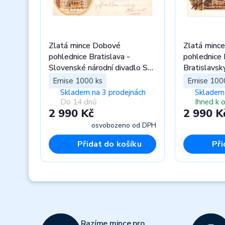
Zlatá mince Dobové
Zlatá minc
pohlednice Bratislava -
pohlednice 
Slovenské národní divadlo SK
Bratislavsk
proof
Emise 1000 ks
Emise 100
Skladem na 3 prodejnách
Skladem 
Do 14 dnů
Ihned k 
2 990 Kč
2 990 K
osvobozeno od DPH
Přidat do košíku
Při
Previous
Razíme mince pro