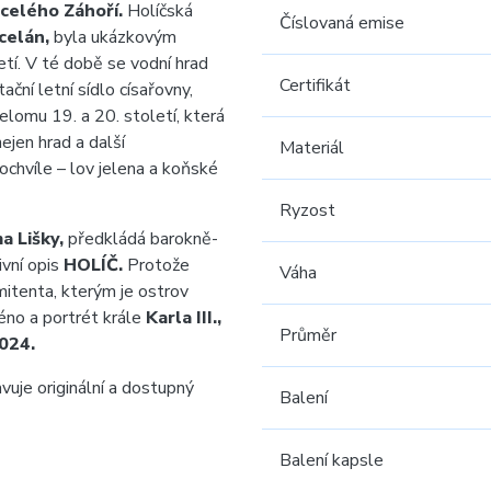
celého Záhoří.
Holíčská
Číslovaná emise
celán,
byla ukázkovým
í. V té době se vodní hrad
Certifikát
ační letní sídlo císařovny,
lomu 19. a 20. století, která
ejen hrad a další
Materiál
ochvíle – lov jelena a koňské
Ryzost
 Lišky,
předkládá barokně-
vní opis
HOLÍČ.
Protože
Váha
mitenta, kterým je ostrov
éno a portrét krále
Karla III.,
Průměr
024.
vuje originální a dostupný
Balení
Balení kapsle