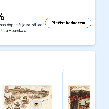
%
Přečíst hodnocení
 nás doporučuje na základě
rtálu Heureka.cz