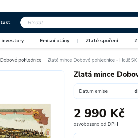
takt
 investory
|
Emisní plány
|
Zlaté spoření
|
Z
Dobové pohlednice
Zlatá mince Dobové pohlednice - Holíč SK
Zlatá mince Dobov
Datum emise
d
2 990 Kč
osvobozeno od DPH