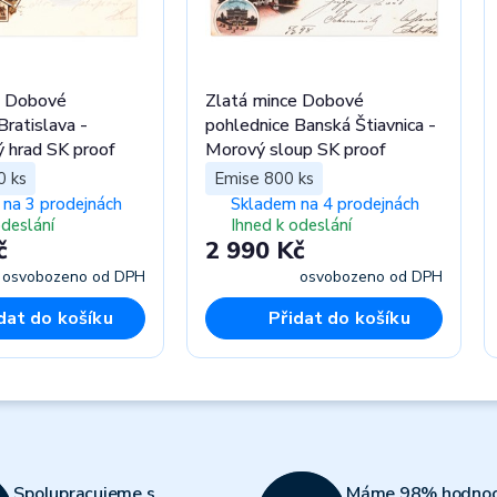
e Dobové
Zlatá mince Dobové
Bratislava -
pohlednice Banská Štiavnica -
ý hrad SK proof
Morový sloup SK proof
0 ks
Emise 800 ks
na 3 prodejnách
Skladem na 4 prodejnách
odeslání
Ihned k odeslání
č
2 990 Kč
osvobozeno od DPH
osvobozeno od DPH
dat do košíku
Přidat do košíku
Spolupracujeme s
Máme 98% hodnoc