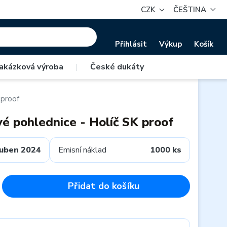
CZK
ČEŠTINA
Přihlásit
Výkup
Košík
akázková výroba
|
České dukáty
 proof
é pohlednice - Holíč SK proof
uben 2024
Emisní náklad
1000 ks
Přidat do košíku