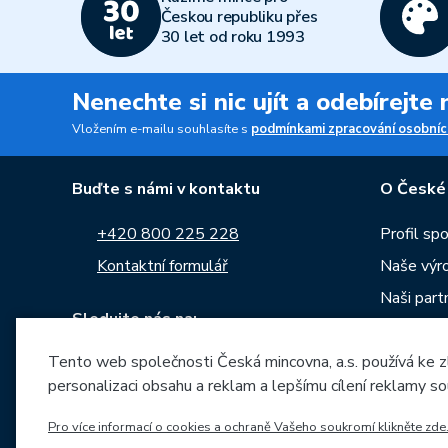
Českou republiku přes
30 let od roku 1993
Nenechte si nic ujít a odebírejte
Vložením e-mailu souhlasíte s
podmínkami zpracování osobníc
Buďte s námi v kontaktu
O České
+420 800 225 228
Profil sp
Kontaktní formulář
Naše výr
Naši part
Sledujte nás na:
Kariéra
Tento web společnosti Česká mincovna, a.s. používá ke z
Zprávy
personalizaci obsahu a reklam a lepšímu cílení reklamy so
Ke stažen
Archiv ra
Pro více informací o cookies a ochraně Vašeho soukromí klikněte zde