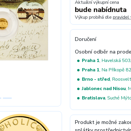
Aktuální výkupní cena
bude nabídnuta
Výkup probíhá dle
pravidel
Next
Doručení
Osobní odběr na prode
Praha 1
, Havelská 50
Praha 1
, Na Příkopě 8
Brno - střed
, Roosvel
Jablonec nad Nisou
, 
Bratislava
, Suché Mýt
Produkt je možné zako
splátky prostřednictví