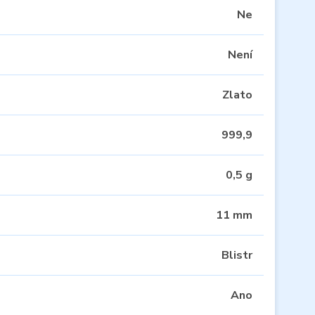
Ne
Není
Zlato
999,9
0,5 g
11 mm
Blistr
Ano