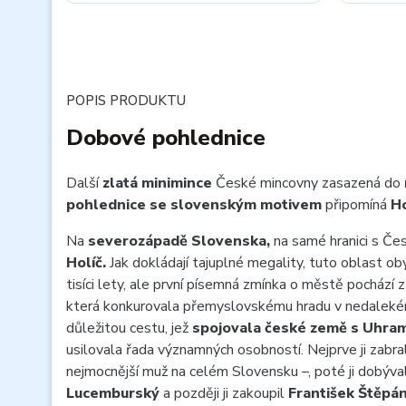
POPIS PRODUKTU
Dobové pohlednice
Další
zlatá minimince
České mincovny zasazená do
pohlednice se slovenským motivem
připomíná
Ho
Na
severozápadě Slovenska,
na samé hranici s Čes
Holíč.
Jak dokládají tajuplné megality, tuto oblast obýv
tisíci lety, ale první písemná zmínka o městě pochází 
která konkurovala přemyslovskému hradu v nedalekém
důležitou cestu, jež
spojovala české země s Uhram
usilovala řada významných osobností. Nejprve ji zabra
nejmocnější muž na celém Slovensku –, poté ji dobýva
Lucemburský
a později ji zakoupil
František Štěpán