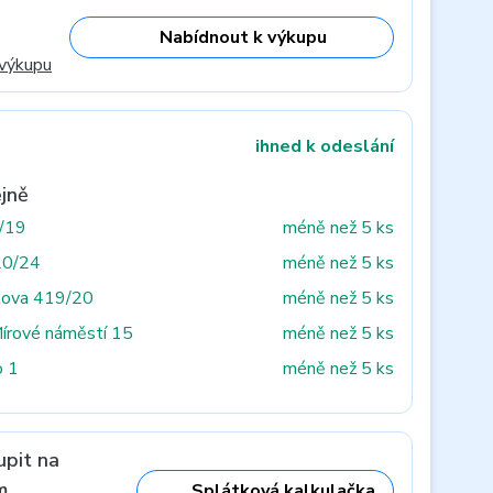
Nabídnout k výkupu
 výkupu
ihned k odeslání
jně
3/19
méně než 5 ks
20/24
méně než 5 ks
tova 419/20
méně než 5 ks
Mírové náměstí 15
méně než 5 ks
o 1
méně než 5 ks
upit na
m
Splátková kalkulačka