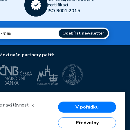
certifikací
ISO 9001:2015
Odebírat newsletter
Mezi naše partnery patří:
Evropská unie
Evropský fond pro regionální rozvoj
OP Podnikání a inovace pro konkurenceschopnost
e návštěvnosti, k
V pořádku
Evropská unie
Evropský fond pro regionální rozvoj
Investice do vaší budoucnosti
Předvolby