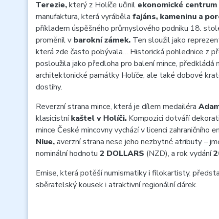
Terezie,
který z Holíče učinil
ekonomické centrum 
manufaktura, která vyráběla
fajáns, kameninu a por
příkladem úspěšného průmyslového podniku 18. stolet
proměnil v
barokní zámek.
Ten sloužil jako reprezent
která zde často pobývala… Historická pohlednice z pře
posloužila jako předloha pro balení mince, předkládá n
architektonické památky Holíče, ale také dobové krat
dostihy.
Reverzní strana mince, která je dílem medailéra
Adama
klasicistní
kaštel v Holíči.
Kompozici dotváří dekorati
mince České mincovny vychází v licenci zahraničního e
Niue,
averzní strana nese jeho nezbytné atributy – jm
nominální hodnotu
2 DOLLARS
(NZD), a rok vydání
2
Emise, která potěší numismatiky i filokartisty, předsta
sběratelský kousek i atraktivní regionální dárek.