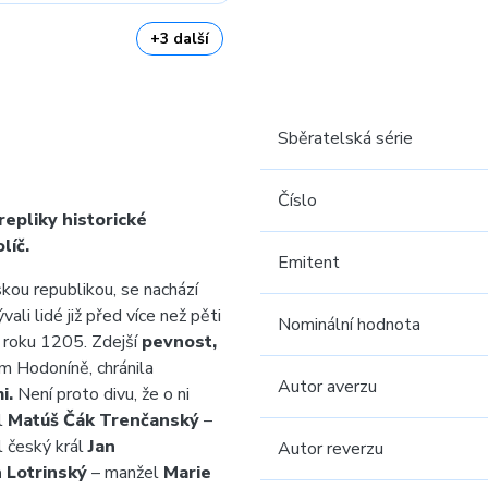
+3 další
Sběratelská série
Číslo
repliky historické
líč.
Emitent
kou republikou, se nachází
ali lidé již před více než pěti
Nominální hodnota
z roku 1205. Zdejší
pevnost,
 Hodoníně, chránila
Autor averzu
i.
Není proto divu, že o ni
l
Matúš Čák Trenčanský
–
l český král
Jan
Autor reverzu
 Lotrinský
– manžel
Marie