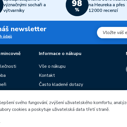
význačnými sochaři a
na Heureka a přes
výtvarníky
12000 recenzí
 náš newsletter
h údajů
 mincovně
Informace o nákupu
olečnosti
Vše o nákupu
oba
Kontakt
neři
Často kladené dotazy
Obchodní podmínky
lepšení svého fungování, zvýšení uživatelského komfortu, analýz
Prodejny České mincovny
ubory cookies a poskytuje uživatelská data třetí straně.
í
Rádce
žeb
.