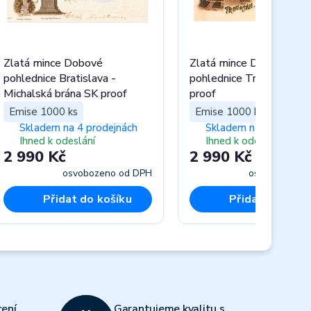
Zlatá mince Dobové
Zlatá mince Dobové
pohlednice Bratislava -
pohlednice Trenčín - Hr
Michalská brána SK proof
proof
Emise 1000 ks
Emise 1000 ks
Skladem na 4 prodejnách
Skladem na 1 prodejn
Ihned k odeslání
Ihned k odeslání
2 990 Kč
2 990 Kč
osvobozeno od DPH
osvobozeno 
Přidat do košíku
Přidat do koší
Next
ení
Garantujeme kvalitu s