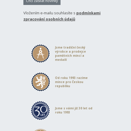
Chci zasílat novinky
Vložením e-mailu souhlasíte s
podmínkami
zpracování osobních údajů
Jsme tradiční český
výrobce a prodejce
pamětních mincí a
medailí
Od roku 1993 razíme
mince pro Českou
republiku
Jsme s vámi již 30 let od
roku 1993