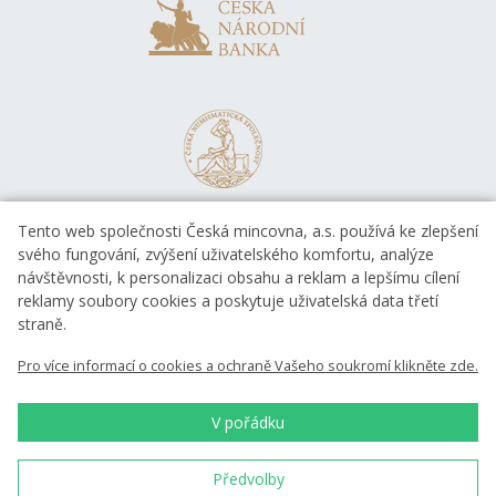
Tento web společnosti Česká mincovna, a.s. používá ke zlepšení
svého fungování, zvýšení uživatelského komfortu, analýze
návštěvnosti, k personalizaci obsahu a reklam a lepšímu cílení
reklamy soubory cookies a poskytuje uživatelská data třetí
straně.
EVROPSKÁ UNIE
Pro více informací o cookies a ochraně Vašeho soukromí klikněte zde.
Evropský fond pro regionální rozvoj
OP Podnikání a inovace pro konkurenceschopnost
EVROPSKÁ UNIE
V pořádku
Evropský fond pro regionální rozvoj
Investice do vaší budoucnosti
Předvolby