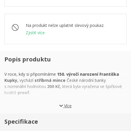
Na produkt nelze uplatnit slevový poukaz.
Zjistit více
Popis produktu
V roce, kdy si připomínáme
150. výročí narození Františka
Kupky,
vychází
stříbrná mince
České národní banky
s nominální hodnotou
200 Kč,
která byla vyražena ve špičkové
kvalitě
proof.
František Kupka
byl stejně pozoruhodný člověk jako umělec.
Více
Coby
legionář
se bil za vznik nové republiky – organizoval
československé jednotky ve Francii, byl raněn na frontě, dosáhl
Specifikace
hodnosti kapitána a byl oceněn Řádem důstojníka Čestné legie.
Jako
malíř, grafik a ilustrátor
zase bojoval za vznik nového