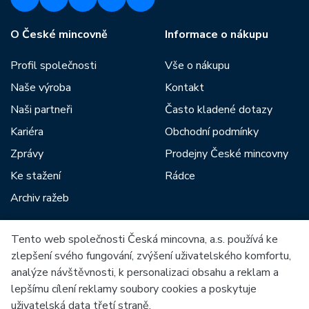
O České mincovně
Informace o nákupu
Profil společnosti
Vše o nákupu
Naše výroba
Kontakt
Naši partneři
Často kladené dotazy
Kariéra
Obchodní podmínky
Zprávy
Prodejny České mincovny
Ke stažení
Rádce
Archiv ražeb
Tento web společnosti Česká mincovna, a.s. používá ke
Mezi naše partnery patří:
zlepšení svého fungování, zvýšení uživatelského komfortu,
analýze návštěvnosti, k personalizaci obsahu a reklam a
lepšímu cílení reklamy soubory cookies a poskytuje
uživatelská data třetí straně.