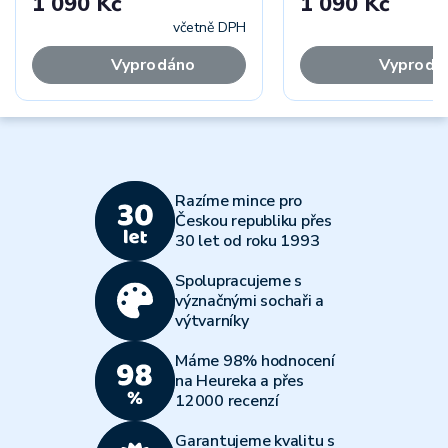
1 090 Kč
1 090 Kč
včetně DPH
Vyprodáno
Vyprodá
Razíme mince pro
Českou republiku přes
30 let od roku 1993
Spolupracujeme s
význačnými sochaři a
výtvarníky
Máme 98% hodnocení
na Heureka a přes
12000 recenzí
Garantujeme kvalitu s