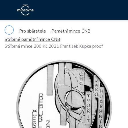
Pro sběratele
Pamětní mince ČNB
Stříbrné pamětní mince ČNB
Stříbrná mince 200 Kč 2021 František Kupka proof
Previous
Ne