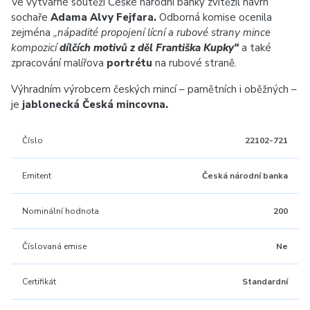
Ve výtvarné soutěži České národní banky zvítězil návrh
sochaře
Adama Alvy Fejfara.
Odborná komise ocenila
zejména
„nápadité propojení lícní a rubové strany mince
kompozicí
dílčích motivů z děl Františka Kupky“
a také
zpracování malířova
portrétu
na rubové straně.
Výhradním výrobcem českých mincí – pamětních i oběžných –
je
jablonecká Česká mincovna.
Číslo
22102-721
Emitent
Česká národní banka
Nominální hodnota
200
Číslovaná emise
Ne
Certifikát
Standardní