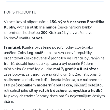
POPIS PRODUKTU
V roce, kdy si připomínáme
150. výročí narození Františka
Kupky,
vychází
stříbrná mince
České národní banky
s nominální hodnotou
200 Kč,
která byla vyražena ve
špičkové kvalitě
proof.
František Kupka
byl stejně pozoruhodný člověk jako
umělec. Coby
legionář
se bil za vznik nové republiky –
organizoval československé jednotky ve Francii, byl raněn na
frontě, dosáhl hodnosti kapitána a byl oceněn Řádem
důstojníka Čestné legie. Jako
malíř, grafik a ilustrátor
zase bojoval za vznik nového druhu umění. Začínal popisným
realismem a obdivem k dílu Josefa Mánesa, ale nakonec se
stal
průkopníkem moderní abstrakce,
přičemž důležitou
roli sehrál jeho
silný vztah k duchovnu, mystice a hudbě.
Kupkovy abstraktní obrazy dnes patří k nejcennějším českým
dílům.