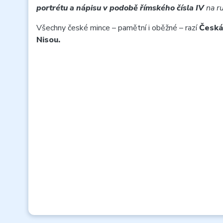
portrétu a nápisu v podobě římského čísla IV
na ru
Všechny české mince – pamětní i oběžné – razí
Česká
Nisou.