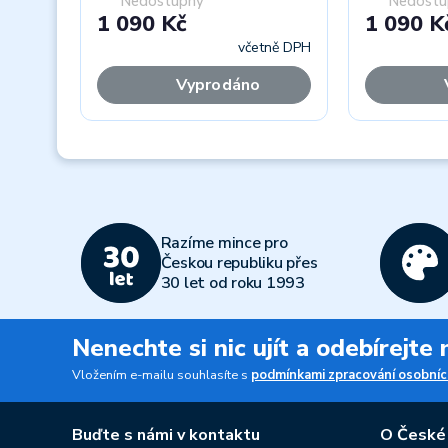
Nedostupný
Nedostu
1 090 Kč
1 090 K
včetně DPH
Vyprodáno
Previous
Razíme mince pro
Českou republiku přes
30 let od roku 1993
Nenechte si nic ujít a odebírejte
Vložením e-mailu souhlasíte s
podmínkami zpracování osobníc
Buďte s námi v kontaktu
O České