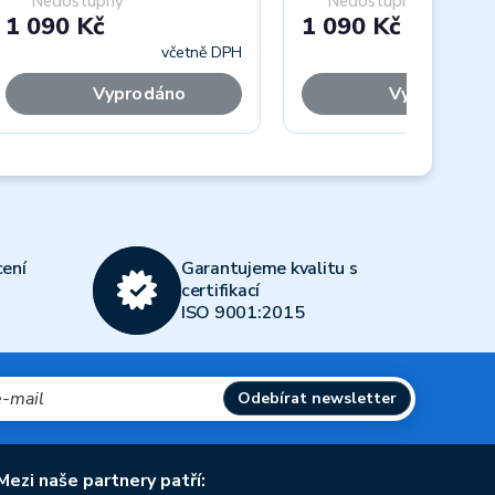
Nedostupný
Nedostupný
1 090 Kč
1 090 Kč
včetně DPH
včet
Vyprodáno
Vyprodáno
Next
ení
Garantujeme kvalitu s
certifikací
ISO 9001:2015
Odebírat newsletter
Mezi naše partnery patří: