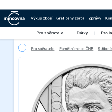
Výkup zboží
Graf ceny zlata
Zprávy
Kon
Pro sběratele
|
Dárky
|
Pro i
Pro sběratele
Pamětní mince ČNB
Stříbrn