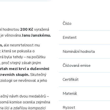
Číslo
ní hodnotou
200 Kč
vyražená
, je věnována
Janu Janskému.
Emitent
m,
ale nesmrtelnost mu
y, která se pokusila o
Nominální hodnota
rá byla tehdy – na počátku
, proč stejný zásah jiným
Číslovaná emise
ztah mezi krví a duševními
krevních skupin.
Skutečný
Certifikát
ziologii se nevěnoval a jeho
Materiál
lečný návrh dvou medailérů –
orná komise ocenila zejména
Ryzost
a líci a zdařilou kompozici