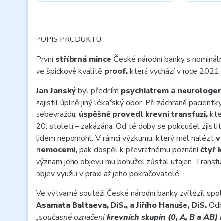
POPIS PRODUKTU
První
stříbrná mince
České národní banky s nominál
ve špičkové kvalitě
proof,
která vychází v roce 2021
Jan Janský
byl předním
psychiatrem a neurologe
zajistil úplně jiný lékařský obor. Při záchraně pacientk
sebevraždu,
úspěšně provedl krevní transfuzi,
kte
20. století – zakázána. Od té doby se pokoušel zjistit
lidem nepomohl. V rámci výzkumu, který měl nalézt
v
nemocemi,
pak dospěl k převratnému poznání
čtyř 
význam jeho objevu mu bohužel zůstal utajen. Transfu
objev využili v praxi až jeho pokračovatelé…
Ve výtvarné soutěži České národní banky zvítězil spo
Asamata Baltaeva, DiS., a Jiřího Hanuše, DiS.
Odb
„současné označení
krevních skupin (0, A, B a AB)
n