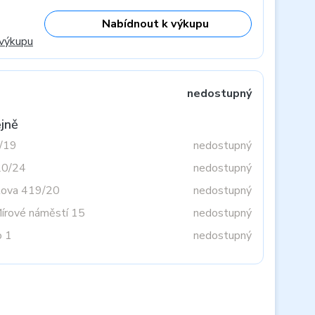
Nabídnout k výkupu
 výkupu
nedostupný
jně
3/19
nedostupný
20/24
nedostupný
tova 419/20
nedostupný
Mírové náměstí 15
nedostupný
o 1
nedostupný