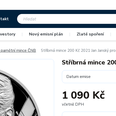
takt
nvestory
|
Nový emisní plán
|
Zlaté spoření
|
é pamětní mince ČNB
Stříbrná mince 200 Kč 2021 Jan Janský pro
Stříbrná mince 20
Datum emise
1 090 Kč
včetně DPH