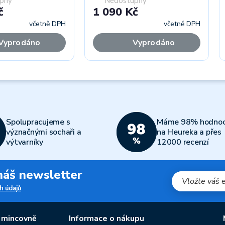
pný
Nedostupný
č
1 090 Kč
včetně DPH
včetně DPH
Vyprodáno
Vyprodáno
Spolupracujeme s
Máme 98% hodnoc
význačnými sochaři a
na Heureka a přes
výtvarníky
12000 recenzí
 náš newsletter
h údajů
 mincovně
Informace o nákupu