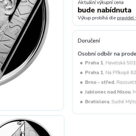
Aktuální výkupní cena
bude nabídnuta
Výkup probíhá dle
pravidel
Next
Doručení
Osobní odběr na prode
Praha 1
, Havelská 50
Praha 1
, Na Příkopě 8
Brno - střed
, Roosvel
Jablonec nad Nisou
, 
Bratislava
, Suché Mýt