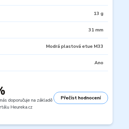
13 g
31 mm
Modrá plastová etue M33
Ano
%
Přečíst hodnocení
 nás doporučuje na základě
rtálu Heureka.cz