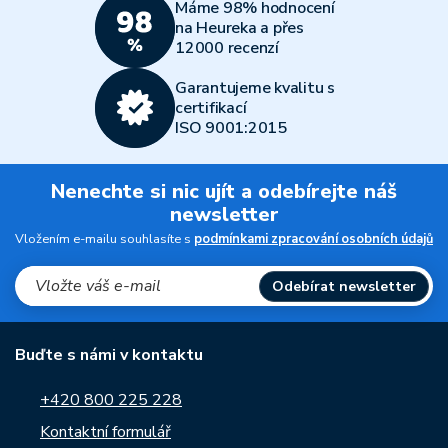
Máme 98% hodnocení
na Heureka a přes
12000 recenzí
Garantujeme kvalitu s
certifikací
ISO 9001:2015
Nenechte si nic ujít a odebírejte náš
newsletter
Vložením e-mailu souhlasíte s
podmínkami zpracování osobních údajů
Odebírat newsletter
Buďte s námi v kontaktu
+420 800 225 228
Kontaktní formulář