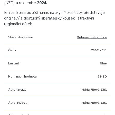
(NZD) a rok emise
2024.
Emise, která potěší numismatiky i filokartisty, představuje
originální a dostupný sběratelský kousek i atraktivní
regionální dárek.
Sběratelská série
Dobové pohlednice
Číslo
76501-611
Emitent
Niue
Nominální hodnota
2 NZD
Autor averzu
Mária Filová, DiS.
Autor reverzu
Mária Filová, DiS.