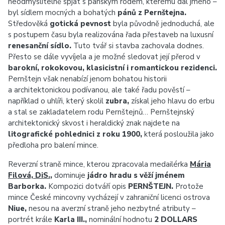
neodmyslitelně spjat s panským rodem, kterému dal jméno –
byl sídlem mocných a bohatých
pánů z Pernštejna.
Středověká
gotická pevnost
byla původně jednoduchá, ale
s postupem času byla realizována řada přestaveb na luxusní
renesanční sídlo.
Tuto tvář si stavba zachovala dodnes.
Přesto se dále vyvíjela a je možné sledovat její přerod v
barokní, rokokovou, klasicistní i romantickou rezidenci.
Pernštejn však nenabízí jenom bohatou historii
a architektonickou podívanou, ale také řadu pověstí –
například o uhlíři, který skolil
zubra,
získal jeho hlavu do erbu
a stal se zakladatelem rodu Pernštejnů… Pernštejnský
architektonický skvost i heraldický znak najdete na
litografické pohlednici z roku 1900,
která posloužila jako
předloha pro balení mince.
Reverzní straně mince, kterou zpracovala medailérka
Mária
Filová, DiS.
,
dominuje
jádro hradu s věží jménem
Barborka.
Kompozici dotváří opis
PERNŠTEJN.
Protože
mince České mincovny vycházejí v zahraniční licenci ostrova
Niue,
nesou na averzní straně jeho nezbytné atributy –
portrét krále
Karla III.,
nominální hodnotu
2 DOLLARS