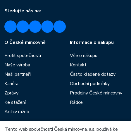
Sledujte nás na:
O České mincovně
Informace o nákupu
Profil společnosti
Vše o nákupu
Naše výroba
Kontakt
Naši partneři
Často kladené dotazy
Kariéra
Obchodní podmínky
Zprávy
Prodejny České mincovny
Ke stažení
Rádce
Archiv ražeb
Tento web společnosti Česká mincovna, a.s. používá ke
Mezi naše partnery patří: