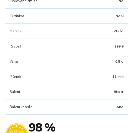
Číslovaná emise
Ne
Certifikát
Není
Materiál
Zlato
Ryzost
999,9
Váha
0,5 g
Průměr
11 mm
Balení
Blistr
Balení kapsle
Ano
98 %