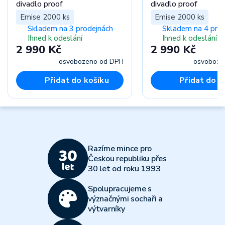
divadlo proof
divadlo proof
Emise 2000 ks
Emise 2000 ks
Skladem na 3 prodejnách
Skladem na 4 pro
Ihned k odeslání
Ihned k odeslání
2 990 Kč
2 990 Kč
osvobozeno od DPH
osvoboze
Přidat do košíku
Přidat do k
Razíme mince pro
Českou republiku přes
30 let od roku 1993
Spolupracujeme s
význačnými sochaři a
výtvarníky